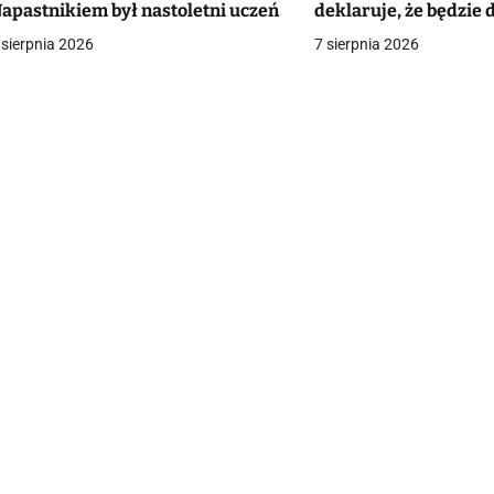
apastnikiem był nastoletni uczeń
deklaruje, że będzie
a
bezrobotnych Ukrai
 sierpnia 2026
7 sierpnia 2026
c
a
w
p
s
u