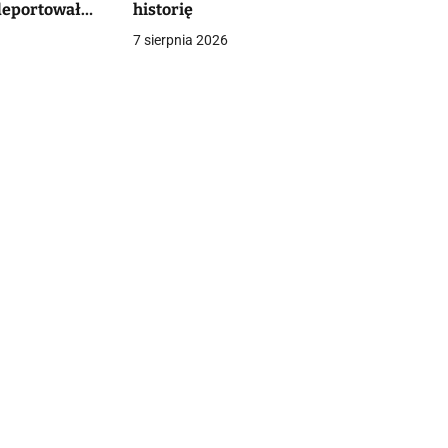
 deportował
historię
ńców
7 sierpnia 2026