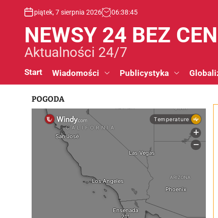
S
piątek, 7 sierpnia 2026
06
:
38
:
46
k
i
NEWSY 24 BEZ CE
p
t
Aktualności 24/7
o
c
Start
Wiadomości
Publicystyka
Globali
o
n
POGODA
t
e
n
t