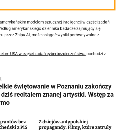
amerykańskim modelom sztucznej inteligencji w części zadań
Według amerykańskiego dziennika badacze zajmujący się
u przez Zhipu AI, może osiągać wyniki porównywalne z
odelom USA w części zadań cyberbezpieczeństwa
pochodzi z
:
elkie świętowanie w Poznaniu zakończy
 dziś recitalem znanej artystki. Wstęp za
rmo
igrantów bez
Z dziejów antypolskiej
cheński z PiS
propagandy. Filmy, które zatruły