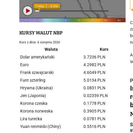
C
z
KURSY WALUT NBP
b
n
Kurs z dnia: 6 sierpnia 2026
Waluta
Kurs
A
Dolar amerykański
3.7236 PLN
s
Euro
4.2982 PLN
Frank szwajcarski
4.6049 PLN
Funt szterling
5.0134 PLN
P
Hrywna (Ukraina)
0.0831 PLN
Jen (Japonia)
0.02359 PLN
Korona czeska
0.1778 PLN
Korona norweska
0.3905 PLN
i
Lira turecka
0.0781 PLN
S
Yuan renminbi (Chiny)
0.5516 PLN
s