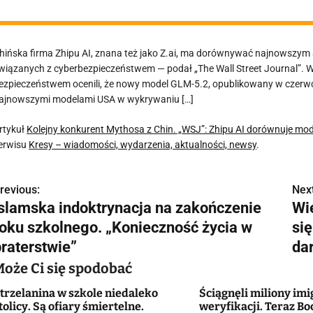
hińska firma Zhipu AI, znana też jako Z.ai, ma dorównywać najnowszym 
wiązanych z cyberbezpieczeństwem — podał „The Wall Street Journal”. 
ezpieczeństwem ocenili, że nowy model GLM-5.2, opublikowany w czerwc
ajnowszymi modelami USA w wykrywaniu […]
rtykuł
Kolejny konkurent Mythosa z Chin. „WSJ”: Zhipu AI dorównuje m
erwisu
Kresy – wiadomości, wydarzenia, aktualności, newsy
.
revious:
Next
N
Islamska indoktrynacja na zakończenie
Wi
a
roku szkolnego. „Konieczność życia w
się
w
braterstwie”
da
Może Ci się spodobać
trzelanina w szkole niedaleko
Ściągnęli miliony im
g
tolicy. Są ofiary śmiertelne.
weryfikacji. Teraz Bo