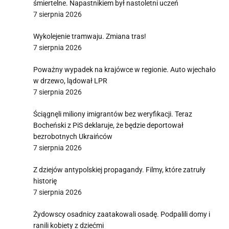
śmiertelne. Napastnikiem był nastoletni uczeń
7 sierpnia 2026
Wykolejenie tramwaju. Zmiana tras!
7 sierpnia 2026
Poważny wypadek na krajówce w regionie. Auto wjechało
w drzewo, lądował LPR
7 sierpnia 2026
Ściągnęli miliony imigrantów bez weryfikacji. Teraz
Bocheński z PiS deklaruje, że będzie deportował
bezrobotnych Ukraińców
7 sierpnia 2026
Z dziejów antypolskiej propagandy. Filmy, które zatruły
historię
7 sierpnia 2026
Żydowscy osadnicy zaatakowali osadę. Podpalili domy i
ranili kobiety z dziećmi