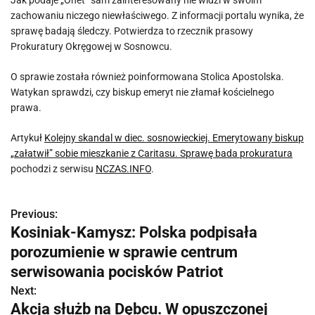
Jak podaje „Onet” sam zainteresowany nie widzi w swoim
zachowaniu niczego niewłaściwego. Z informacji portalu wynika, że
sprawę badają śledczy. Potwierdza to rzecznik prasowy
Prokuratury Okręgowej w Sosnowcu.
O sprawie została również poinformowana Stolica Apostolska.
Watykan sprawdzi, czy biskup emeryt nie złamał kościelnego
prawa.
Artykuł
Kolejny skandal w diec. sosnowieckiej. Emerytowany biskup
„załatwił” sobie mieszkanie z Caritasu. Sprawę bada prokuratura
pochodzi z serwisu
NCZAS.INFO
.
Previous:
N
Kosiniak-Kamysz: Polska podpisała
a
porozumienie w sprawie centrum
w
serwisowania pocisków Patriot
Next:
i
Akcja służb na Dębcu. W opuszczonej