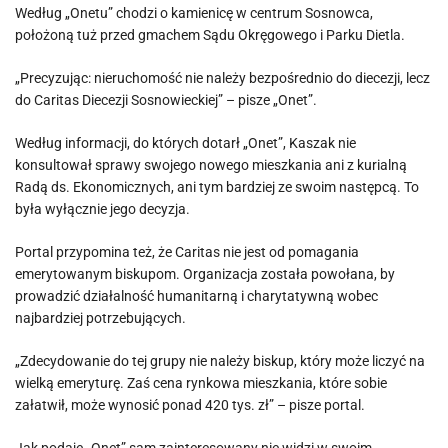
Według „Onetu” chodzi o kamienicę w centrum Sosnowca,
położoną tuż przed gmachem Sądu Okręgowego i Parku Dietla.
„Precyzując: nieruchomość nie należy bezpośrednio do diecezji, lecz
do Caritas Diecezji Sosnowieckiej” – pisze „Onet”.
Według informacji, do których dotarł „Onet”, Kaszak nie
konsultował sprawy swojego nowego mieszkania ani z kurialną
Radą ds. Ekonomicznych, ani tym bardziej ze swoim następcą. To
była wyłącznie jego decyzja.
Portal przypomina też, że Caritas nie jest od pomagania
emerytowanym biskupom. Organizacja została powołana, by
prowadzić działalność humanitarną i charytatywną wobec
najbardziej potrzebujących.
„Zdecydowanie do tej grupy nie należy biskup, który może liczyć na
wielką emeryturę. Zaś cena rynkowa mieszkania, które sobie
załatwił, może wynosić ponad 420 tys. zł” – pisze portal.