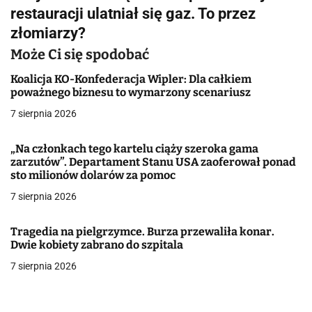
g
restauracji ulatniał się gaz. To przez
złomiarzy?
a
Może Ci się spodobać
c
Koalicja KO-Konfederacja Wipler: Dla całkiem
j
poważnego biznesu to wymarzony scenariusz
a
7 sierpnia 2026
w
„Na członkach tego kartelu ciąży szeroka gama
zarzutów”. Departament Stanu USA zaoferował ponad
p
sto milionów dolarów za pomoc
i
7 sierpnia 2026
s
Tragedia na pielgrzymce. Burza przewaliła konar.
u
Dwie kobiety zabrano do szpitala
7 sierpnia 2026