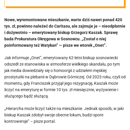
biskup
Nowe, wyremontowane mieszkanie, warte dziś nawet ponad 420
„załatwił” sobie
tys. zł, powinno należeć do Caritasu, ale zajmuje je – nieodpłatnie
i dożywotnio – emerytowany biskup Grzegorz Kaszak. Sprawę
mieszkanie z
bada Prokuratura Okręgowa w Sosnowcu. „Został o niej
poinformowany też Watykan” — pisze we wtorek „Onet”.
Caritasu.
Jak informuje „Onet”, emerytowany 62-letni biskup sosnowiecki
odszedł ze stanowiska w atmosferze wielkiego skandalu, po tym
Sprawę bada
jak media dowiedziały się o homoorgii z udziałem męskiej
prostytutki na plebanii w Dąbrowie Górniczej. Od 2023 roku, czyli od
momentu, gdy Franciszek przyjął jego rezygnację, Kaszak może
prokuratura
liczyć na emeryturę w formie 10 tys. zł miesięcznie, wyżywienie i
służącego bądź służącą.
„Hierarcha może liczyć także na mieszkanie. Jednak sposób, w jaki
biskup Kaszak zdobył swoje obecne lokum, budzi spore
kontrowersje” – pisze portal.