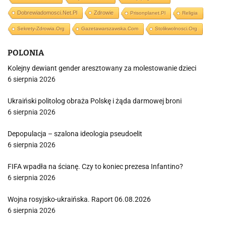
Dobrewiadomosci.net.pl
Zdrowie
Prisonplanet.pl
Religia
Sekrety-Zdrowia.org
Gazetawarszawska.com
Stolikwolnosci.org
POLONIA
Kolejny dewiant gender aresztowany za molestowanie dzieci
6 sierpnia 2026
Ukraiński politolog obraża Polskę i żąda darmowej broni
6 sierpnia 2026
Depopulacja – szalona ideologia pseudoelit
6 sierpnia 2026
FIFA wpadła na ścianę. Czy to koniec prezesa Infantino?
6 sierpnia 2026
Wojna rosyjsko-ukraińska. Raport 06.08.2026
6 sierpnia 2026