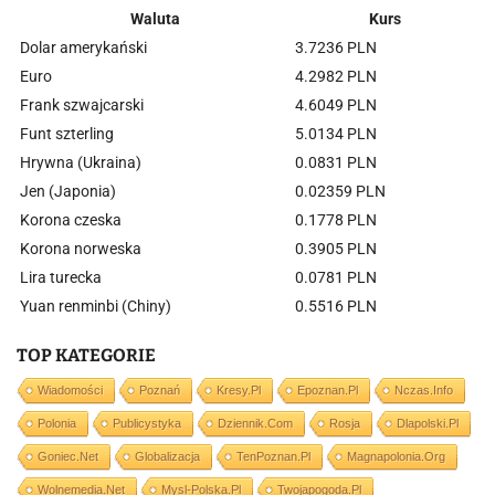
Waluta
Kurs
Dolar amerykański
3.7236 PLN
Euro
4.2982 PLN
Frank szwajcarski
4.6049 PLN
Funt szterling
5.0134 PLN
Hrywna (Ukraina)
0.0831 PLN
Jen (Japonia)
0.02359 PLN
Korona czeska
0.1778 PLN
Korona norweska
0.3905 PLN
Lira turecka
0.0781 PLN
Yuan renminbi (Chiny)
0.5516 PLN
TOP KATEGORIE
Wiadomości
Poznań
Kresy.pl
Epoznan.pl
Nczas.info
Polonia
Publicystyka
Dziennik.com
Rosja
Dlapolski.pl
Goniec.net
Globalizacja
TenPoznan.pl
Magnapolonia.org
Wolnemedia.net
Mysl-Polska.pl
Twojapogoda.pl