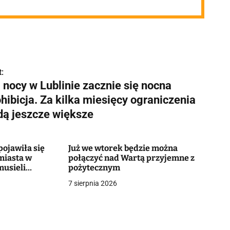
:
 nocy w Lublinie zacznie się nocna
hibicja. Za kilka miesięcy ograniczenia
dą jeszcze większe
ojawiła się
Już we wtorek będzie można
miasta w
połączyć nad Wartą przyjemne z
musieli
pożytecznym
7 sierpnia 2026