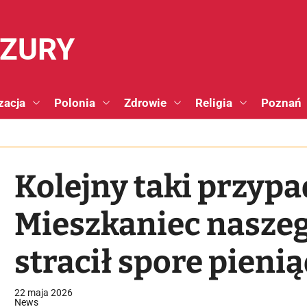
NZURY
zacja
Polonia
Zdrowie
Religia
Poznań
Kolejny taki przypa
Mieszkaniec naszeg
stracił spore pieni
22 maja 2026
News