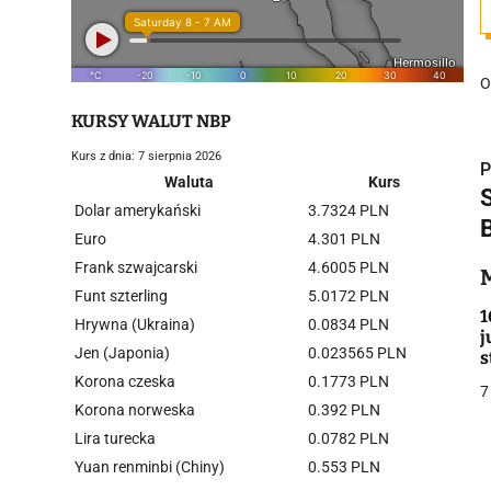
O
KURSY WALUT NBP
Kurs z dnia: 7 sierpnia 2026
P
Waluta
Kurs
Dolar amerykański
3.7324 PLN
Euro
4.301 PLN
Frank szwajcarski
4.6005 PLN
i
Funt szterling
5.0172 PLN
1
Hrywna (Ukraina)
0.0834 PLN
j
Jen (Japonia)
0.023565 PLN
s
Korona czeska
0.1773 PLN
7
Korona norweska
0.392 PLN
Lira turecka
0.0782 PLN
j
Yuan renminbi (Chiny)
0.553 PLN