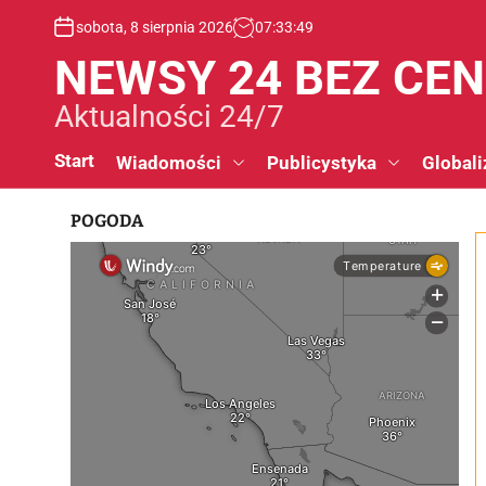
S
sobota, 8 sierpnia 2026
07
:
33
:
50
k
i
NEWSY 24 BEZ CE
p
t
Aktualności 24/7
o
c
Start
Wiadomości
Publicystyka
Globali
o
n
POGODA
t
e
n
t