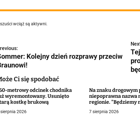
szuści wciąż są aktywni.
Next
N
revious:
Tej
Sommer: Kolejny dzień rozprawy przeciw
a
pro
Braunowi!
w
bę
Może Ci się spodobać
60-metrowy odcinek chodnika
Na znaku drogowym p
g
uż wyremontowany. Usunięto
niepoprawna nazwa 
tarą kostkę brukową
regionie. "Będziemy 
a
zmieniać dowody?"
 sierpnia 2026
7 sierpnia 2026
c