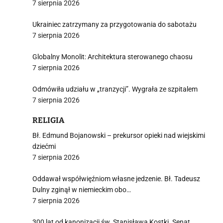
7 sierpnia 2026
Ukrainiec zatrzymany za przygotowania do sabotażu
7 sierpnia 2026
Globalny Monolit: Architektura sterowanego chaosu
7 sierpnia 2026
Odmówiła udziału w „tranzycji”. Wygrała ze szpitalem
7 sierpnia 2026
RELIGIA
Bł. Edmund Bojanowski – prekursor opieki nad wiejskimi
dziećmi
7 sierpnia 2026
Oddawał współwięźniom własne jedzenie. Bł. Tadeusz
Dulny zginął w niemieckim obo…
7 sierpnia 2026
300 lat od kanonizacji św. Stanisława Kostki. Senat