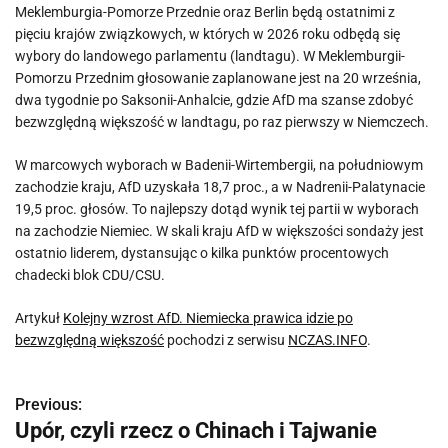
Meklemburgia-Pomorze Przednie oraz Berlin będą ostatnimi z
pięciu krajów związkowych, w których w 2026 roku odbędą się
wybory do landowego parlamentu (landtagu). W Meklemburgii-
Pomorzu Przednim głosowanie zaplanowane jest na 20 września,
dwa tygodnie po Saksonii-Anhalcie, gdzie AfD ma szanse zdobyć
bezwzględną większość w landtagu, po raz pierwszy w Niemczech.
W marcowych wyborach w Badenii-Wirtembergii, na południowym
zachodzie kraju, AfD uzyskała 18,7 proc., a w Nadrenii-Palatynacie
19,5 proc. głosów. To najlepszy dotąd wynik tej partii w wyborach
na zachodzie Niemiec. W skali kraju AfD w większości sondaży jest
ostatnio liderem, dystansując o kilka punktów procentowych
chadecki blok CDU/CSU.
Artykuł
Kolejny wzrost AfD. Niemiecka prawica idzie po
bezwzględną większość
pochodzi z serwisu
NCZAS.INFO
.
Previous:
N
Upór, czyli rzecz o Chinach i Tajwanie