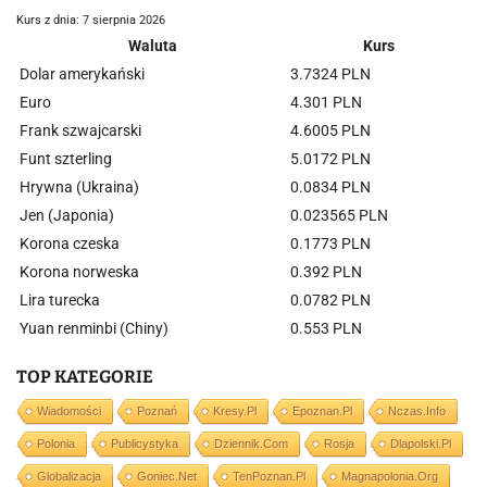
Kurs z dnia: 7 sierpnia 2026
Waluta
Kurs
Dolar amerykański
3.7324 PLN
Euro
4.301 PLN
Frank szwajcarski
4.6005 PLN
Funt szterling
5.0172 PLN
Hrywna (Ukraina)
0.0834 PLN
Jen (Japonia)
0.023565 PLN
Korona czeska
0.1773 PLN
Korona norweska
0.392 PLN
Lira turecka
0.0782 PLN
Yuan renminbi (Chiny)
0.553 PLN
TOP KATEGORIE
Wiadomości
Poznań
Kresy.pl
Epoznan.pl
Nczas.info
Polonia
Publicystyka
Dziennik.com
Rosja
Dlapolski.pl
Globalizacja
Goniec.net
TenPoznan.pl
Magnapolonia.org