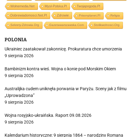
Wolnemedia.net
Mysl-Polska.pl
Twojapogoda.pl
Dobrewiadomosci.net.pl
Zdrowie
Prisonplanet.pl
Religia
Sekrety-Zdrowia.org
Gazetawarszawska.com
Stolikwolnosci.org
POLONIA
Ukrainiec zaatakował zakonnicę. Prokuratura chce umorzenia
9 sierpnia 2026
Bambinizm kontra wieś. Wojna o konie pod Morskim Okiem
9 sierpnia 2026
Australijka cudem uniknęła porwania w Paryżu. Sceny jak z filmu
„Uprowadzona”
9 sierpnia 2026
Wojna rosyjsko-ukraińska. Raport 09.08.2026
9 sierpnia 2026
Kalendarium historyczne: 9 sierpnia 1864 – narodziny Romana