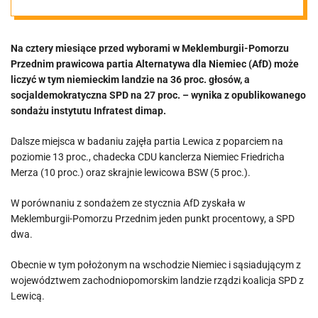
większość
Na cztery miesiące przed wyborami w Meklemburgii-Pomorzu
Przednim prawicowa partia Alternatywa dla Niemiec (AfD) może
liczyć w tym niemieckim landzie na 36 proc. głosów, a
socjaldemokratyczna SPD na 27 proc. – wynika z opublikowanego
sondażu instytutu Infratest dimap.
Dalsze miejsca w badaniu zajęła partia Lewica z poparciem na
poziomie 13 proc., chadecka CDU kanclerza Niemiec Friedricha
Merza (10 proc.) oraz skrajnie lewicowa BSW (5 proc.).
W porównaniu z sondażem ze stycznia AfD zyskała w
Meklemburgii-Pomorzu Przednim jeden punkt procentowy, a SPD
dwa.
Obecnie w tym położonym na wschodzie Niemiec i sąsiadującym z
województwem zachodniopomorskim landzie rządzi koalicja SPD z
Lewicą.