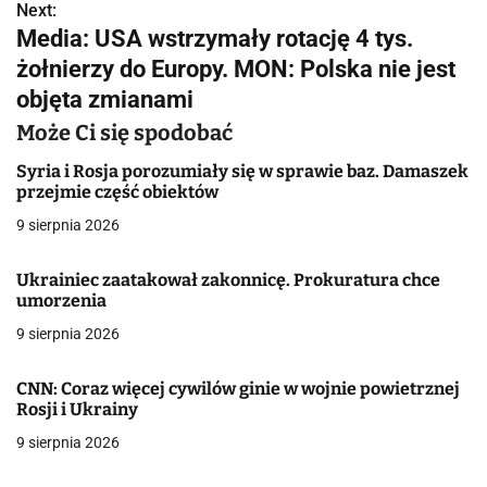
a
Next:
Media: USA wstrzymały rotację 4 tys.
w
żołnierzy do Europy. MON: Polska nie jest
i
objęta zmianami
g
Może Ci się spodobać
a
Syria i Rosja porozumiały się w sprawie baz. Damaszek
przejmie część obiektów
c
9 sierpnia 2026
j
Ukrainiec zaatakował zakonnicę. Prokuratura chce
a
umorzenia
w
9 sierpnia 2026
p
CNN: Coraz więcej cywilów ginie w wojnie powietrznej
i
Rosji i Ukrainy
9 sierpnia 2026
s