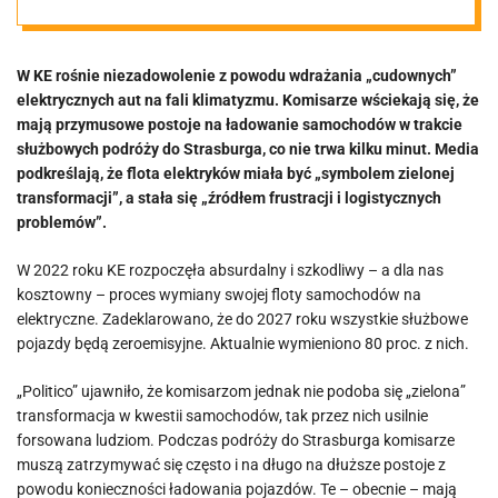
idiotyzmy.
W KE rośnie niezadowolenie z powodu wdrażania „cudownych”
Podróże
elektrycznych aut na fali klimatyzmu. Komisarze wściekają się, że
mają przymusowe postoje na ładowanie samochodów w trakcie
służbowymi
służbowych podróży do Strasburga, co nie trwa kilku minut. Media
podkreślają, że flota elektryków miała być „symbolem zielonej
transformacji”, a stała się „źródłem frustracji i logistycznych
elektrykami
problemów”.
stały się…
W 2022 roku KE rozpoczęła absurdalny i szkodliwy – a dla nas
kosztowny – proces wymiany swojej floty samochodów na
elektryczne. Zadeklarowano, że do 2027 roku wszystkie służbowe
pojazdy będą zeroemisyjne. Aktualnie wymieniono 80 proc. z nich.
„Politico” ujawniło, że komisarzom jednak nie podoba się „zielona”
transformacja w kwestii samochodów, tak przez nich usilnie
forsowana ludziom. Podczas podróży do Strasburga komisarze
muszą zatrzymywać się często i na długo na dłuższe postoje z
powodu konieczności ładowania pojazdów. Te – obecnie – mają