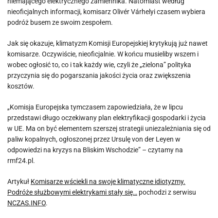
niemającego elektrycznego zamiennika. Natomiast według
nieoficjalnych informacji, komisarz Olivér Várhelyi czasem wybiera
podróż busem ze swoim zespołem.
Jak się okazuje, klimatyzm Komisji Europejskiej krytykują już nawet
komisarze. Oczywiście, nieoficjalnie. W końcu musieliby wszem i
wobec ogłosić to, co i tak każdy wie, czyli że „zielona” polityka
przyczynia się do pogarszania jakości życia oraz zwiększenia
kosztów.
„Komisja Europejska tymczasem zapowiedziała, że w lipcu
przedstawi długo oczekiwany plan elektryfikacji gospodarki i życia
w UE. Ma on być elementem szerszej strategii uniezależniania się od
paliw kopalnych, ogłoszonej przez Ursulę von der Leyen w
odpowiedzi na kryzys na Bliskim Wschodzie” – czytamy na
rmf24.pl.
Artykuł
Komisarze wściekli na swoje klimatyczne idiotyzmy.
Podróże służbowymi elektrykami stały się…
pochodzi z serwisu
NCZAS.INFO
.