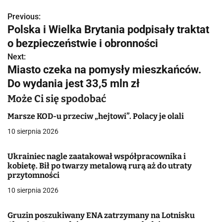
Previous:
N
Polska i Wielka Brytania podpisały traktat
a
o bezpieczeństwie i obronności
w
Next:
Miasto czeka na pomysły mieszkańców.
i
Do wydania jest 33,5 mln zł
g
Może Ci się spodobać
a
Marsze KOD-u przeciw „hejtowi”. Polacy je olali
c
10 sierpnia 2026
j
Ukrainiec nagle zaatakował współpracownika i
kobietę. Bił po twarzy metalową rurą aż do utraty
a
przytomności
w
10 sierpnia 2026
p
Gruzin poszukiwany ENA zatrzymany na Lotnisku