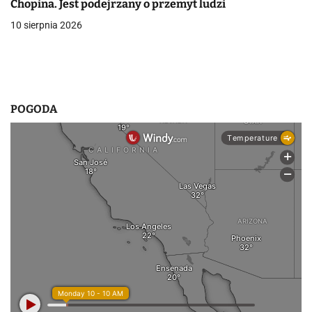
i
Chopina. Jest podejrzany o przemyt ludzi
10 sierpnia 2026
s
u
POGODA