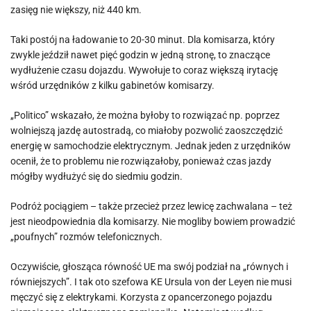
zasięg nie większy, niż 440 km.
Taki postój na ładowanie to 20-30 minut. Dla komisarza, który
zwykle jeździł nawet pięć godzin w jedną stronę, to znaczące
wydłużenie czasu dojazdu. Wywołuje to coraz większą irytację
wśród urzędników z kilku gabinetów komisarzy.
„Politico” wskazało, że można byłoby to rozwiązać np. poprzez
wolniejszą jazdę autostradą, co miałoby pozwolić zaoszczędzić
energię w samochodzie elektrycznym. Jednak jeden z urzędników
ocenił, że to problemu nie rozwiązałoby, ponieważ czas jazdy
mógłby wydłużyć się do siedmiu godzin.
Podróż pociągiem – także przecież przez lewicę zachwalana – też
jest nieodpowiednia dla komisarzy. Nie mogliby bowiem prowadzić
„poufnych” rozmów telefonicznych.
Oczywiście, głosząca równość UE ma swój podział na „równych i
równiejszych”. I tak oto szefowa KE Ursula von der Leyen nie musi
męczyć się z elektrykami. Korzysta z opancerzonego pojazdu