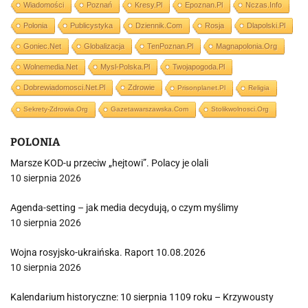
Wiadomości
Poznań
Kresy.pl
Epoznan.pl
Nczas.info
Polonia
Publicystyka
Dziennik.com
Rosja
Dlapolski.pl
Goniec.net
Globalizacja
TenPoznan.pl
Magnapolonia.org
Wolnemedia.net
Mysl-Polska.pl
Twojapogoda.pl
Dobrewiadomosci.net.pl
Zdrowie
Prisonplanet.pl
Religia
Sekrety-Zdrowia.org
Gazetawarszawska.com
Stolikwolnosci.org
POLONIA
Marsze KOD-u przeciw „hejtowi”. Polacy je olali
10 sierpnia 2026
Agenda-setting – jak media decydują, o czym myślimy
10 sierpnia 2026
Wojna rosyjsko-ukraińska. Raport 10.08.2026
10 sierpnia 2026
Kalendarium historyczne: 10 sierpnia 1109 roku – Krzywousty