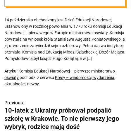
ministerstwo
14 października obchodzony jest Dzień Edukacji Narodowej,
oświaty
ustanowiony w rocznicę powołania w 1773 roku Komisji Edukacji
Narodowej – pierwszego w Europie ministerstwa oświaty. Komisja
powstała na wniosek króla Stanisława Augusta Poniatowskiego, a
jej utworzenie zatwierdził sejm rozbiorowy. Pełna nazwa instytucji
brzmiała: Komisja nad Edukacją Młodzi Szlacheckiej Dozór Mająca.
Pomysłodawcą był ksiądz Hugo Kołłątaj, a w […]
Artykuł
Komisja Edukacji Narodowej – pierwsze ministerstwo
oświaty
pochodzi z serwisu
Kresy – wiadomości, wydarzenia,
aktualności, newsy
.
Previous:
N
10-latek z Ukrainy próbował podpalić
a
szkołę w Krakowie. To nie pierwszy jego
w
wybryk, rodzice mają dość