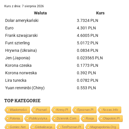
Kurs z dnia: 7 sierpnia 2026
Waluta
Kurs
Dolar amerykański
3.7324 PLN
Euro
4.301 PLN
Frank szwajcarski
4.6005 PLN
Funt szterling
5.0172 PLN
Hrywna (Ukraina)
0.0834 PLN
Jen (Japonia)
0.023565 PLN
Korona czeska
0.1773 PLN
Korona norweska
0.392 PLN
Lira turecka
0.0782 PLN
Yuan renminbi (Chiny)
0.553 PLN
TOP KATEGORIE
Wiadomości
Poznań
Kresy.pl
Epoznan.pl
Nczas.info
Polonia
Publicystyka
Dziennik.com
Rosja
Dlapolski.pl
Goniec.net
Globalizacja
TenPoznan.pl
Magnapolonia.org