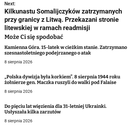
Next:
i
Kilkunastu Somalijczyków zatrzymanych
g
przy granicy z Litwą. Przekazani stronie
litewskiej w ramach readmisji
a
Może Ci się spodobać
c
Kamienna Góra. 15-latek w cieżkim stanie. Zatrzymano
j
szesnastoletniego podejrzanego o atak
a
8 sierpnia 2026
w
„Polska dywizja była korkiem”. 8 sierpnia 1944 roku
żołnierze gen. Maczka ruszyli do walki pod Falaise
p
8 sierpnia 2026
i
s
Do pięciu lat więzienia dla 31-letniej Ukrainki.
Usłyszała kilka zarzutów
u
8 sierpnia 2026