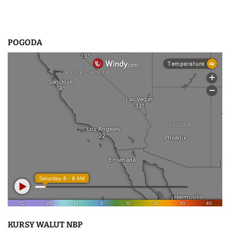
POGODA
KURSY WALUT NBP