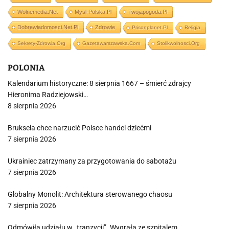
Wolnemedia.net
Mysl-Polska.pl
Twojapogoda.pl
Dobrewiadomosci.net.pl
Zdrowie
Prisonplanet.pl
Religia
Sekrety-Zdrowia.org
Gazetawarszawska.com
Stolikwolnosci.org
POLONIA
Kalendarium historyczne: 8 sierpnia 1667 – śmierć zdrajcy
Hieronima Radziejowski…
8 sierpnia 2026
Bruksela chce narzucić Polsce handel dziećmi
7 sierpnia 2026
Ukrainiec zatrzymany za przygotowania do sabotażu
7 sierpnia 2026
Globalny Monolit: Architektura sterowanego chaosu
7 sierpnia 2026
Odmówiła udziału w „tranzycji”. Wygrała ze szpitalem