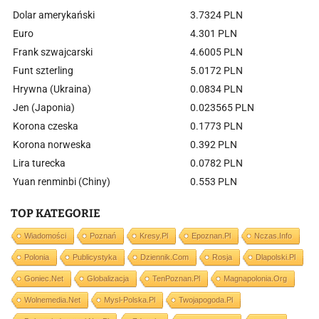
Dolar amerykański
3.7324 PLN
Euro
4.301 PLN
Frank szwajcarski
4.6005 PLN
Funt szterling
5.0172 PLN
Hrywna (Ukraina)
0.0834 PLN
Jen (Japonia)
0.023565 PLN
Korona czeska
0.1773 PLN
Korona norweska
0.392 PLN
Lira turecka
0.0782 PLN
Yuan renminbi (Chiny)
0.553 PLN
TOP KATEGORIE
Wiadomości
Poznań
Kresy.pl
Epoznan.pl
Nczas.info
Polonia
Publicystyka
Dziennik.com
Rosja
Dlapolski.pl
Goniec.net
Globalizacja
TenPoznan.pl
Magnapolonia.org
Wolnemedia.net
Mysl-Polska.pl
Twojapogoda.pl