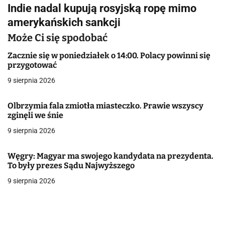
i
Indie nadal kupują rosyjską ropę mimo
g
amerykańskich sankcji
a
Może Ci się spodobać
c
Zacznie się w poniedziałek o 14:00. Polacy powinni się
przygotować
j
9 sierpnia 2026
a
Olbrzymia fala zmiotła miasteczko. Prawie wszyscy
w
zginęli we śnie
9 sierpnia 2026
p
i
Węgry: Magyar ma swojego kandydata na prezydenta.
To były prezes Sądu Najwyższego
s
9 sierpnia 2026
u