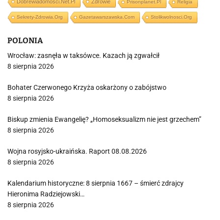
Dobrewiadomosci.net.pl
Zdrowie
Prisonplanet.pl
Religia
Sekrety-Zdrowia.org
Gazetawarszawska.com
Stolikwolnosci.org
POLONIA
Wrocław: zasnęła w taksówce. Kazach ją zgwałcił
8 sierpnia 2026
Bohater Czerwonego Krzyża oskarżony o zabójstwo
8 sierpnia 2026
Biskup zmienia Ewangelię? „Homoseksualizm nie jest grzechem”
8 sierpnia 2026
Wojna rosyjsko-ukraińska. Raport 08.08.2026
8 sierpnia 2026
Kalendarium historyczne: 8 sierpnia 1667 – śmierć zdrajcy
Hieronima Radziejowski…
8 sierpnia 2026