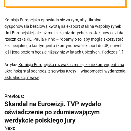
kontyngentu na
Komisja Europejska opowiada się za tym, aby Ukraina
ukraińską stal
dysponowała bezcłową kwotą na eksport stali na wspólny rynek
Unii Europejskiej, ale już mniejszą niż dotychczas. Jak powiedziała
rzeczniczka KE, Paula Pinho – “dbamy o to, aby mogła skorzystać
ze specjalnego kontyngentu i kontynuować eksport do UE, nawet
jeśli jego poziom będzie niższy niż w latach ubiegłych. Podczas […]
Artykuł
Komisja Europejska rozważa zmniejszenie kontyngentu na
ukraińską stal
pochodzi z serwisu
Kresy – wiadomości, wydarzenia,
aktualności, newsy
.
Previous:
N
Skandal na Eurowizji. TVP wydało
a
oświadczenie po zdumiewającym
w
werdykcie polskiego jury
Next: