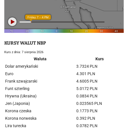
KURSY WALUT NBP
Kurs z dnia: 7 sierpnia 2026
Waluta
Kurs
Dolar amerykański
3.7324 PLN
Euro
4.301 PLN
Frank szwajcarski
4.6005 PLN
Funt szterling
5.0172 PLN
Hrywna (Ukraina)
0.0834 PLN
Jen (Japonia)
0.023565 PLN
Korona czeska
0.1773 PLN
Korona norweska
0.392 PLN
Lira turecka
0.0782 PLN