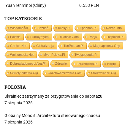
Yuan renminbi (Chiny)
0.553 PLN
TOP KATEGORIE
Wiadomości
Poznań
Kresy.pl
Epoznan.pl
Nczas.info
Polonia
Publicystyka
Dziennik.com
Rosja
Dlapolski.pl
Goniec.net
Globalizacja
TenPoznan.pl
Magnapolonia.org
Wolnemedia.net
Mysl-Polska.pl
Twojapogoda.pl
Dobrewiadomosci.net.pl
Zdrowie
Prisonplanet.pl
Religia
Sekrety-Zdrowia.org
Gazetawarszawska.com
Stolikwolnosci.org
POLONIA
Ukrainiec zatrzymany za przygotowania do sabotażu
7 sierpnia 2026
Globalny Monolit: Architektura sterowanego chaosu
7 sierpnia 2026