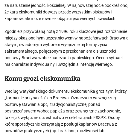
za naruszenie jedności kościelnej. W najnowszej nocie podkreślono,
że kara ekskomuniki dotyczy przede wszystkim biskupów i
kapłanów, ale może również objąć część wiernych świeckich.
Zgodnie z przywołaną notą z 1996 roku kluczowe jest rozróżnienie
między okazjonalnym uczestnictwem w nabożeństwach Bractwa a
stałym, świadomym wyborem wyłącznie tej formy życia
sakramentalnego, połączonym z przekonaniem o słuszności
postawy Bractwa wobec nauczania papieskiego. Ocena sytuacji
ma charakter indywidualny i uwzględnia intencję wiernego.
Komu grozi ekskomunika
Według watykańskiego dokumentu ekskomunika grozi tym, którzy
„formalnie przynależą” do Bractwa. Oznacza to wewnętrzną
postawę stawiania opcji tradycjonalistycznej ponad
posłuszeństwem wobec papieża oraz zewnętrzne zachowanie,
takie jak wyłączne uczestnictwo w celebracjach FSSPX. Osoby,
które sporadycznie korzystają z posługi kapłanów Bractwa z
powodów praktycznych (np. brak innej możliwości lub