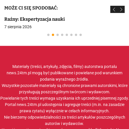
MOŻE CI SIĘ SPODOBAĆ:
Raźny: Ekspertyzacja nauki
7 sierpnia 2026
Materiały (treści, artykuły, zdjęcia, filmy) autorstwa portalu
news.24tm.pl mogą być publikowane i powielane pod warunkiem
podania wyraźnego źródła.
Wszystkie pozostałe materiały są chronione prawami autorskimi, które
przysługują poszczególnym twórcom i wydawcom.
Powielanie tych treści wymaga uzyskania ich uprzedniej pisemnej zgody.
Portal news.24tm.pl udostępnia i agreguje treści (m.in. na zasadzie
prawa cytatu) wyłącznie w celach informacyjnych.
Nie bierzemy odpowiedzialności za treści artykułów poszczególnych
autorów i wydawców.