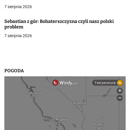
p
7 sierpnia 2026
i
Sebastian z gór: Bohaterszczyzna czyli nasz polski
s
problem
7 sierpnia 2026
u
POGODA