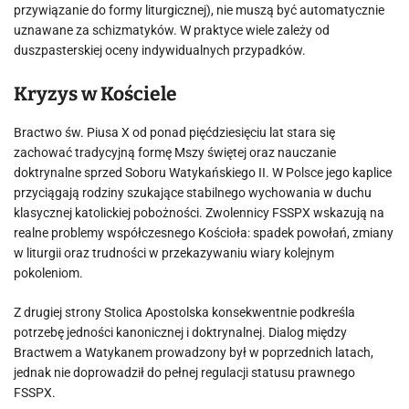
przywiązanie do formy liturgicznej), nie muszą być automatycznie
uznawane za schizmatyków. W praktyce wiele zależy od
duszpasterskiej oceny indywidualnych przypadków.
Kryzys w Kościele
Bractwo św. Piusa X od ponad pięćdziesięciu lat stara się
zachować tradycyjną formę Mszy świętej oraz nauczanie
doktrynalne sprzed Soboru Watykańskiego II. W Polsce jego kaplice
przyciągają rodziny szukające stabilnego wychowania w duchu
klasycznej katolickiej pobożności. Zwolennicy FSSPX wskazują na
realne problemy współczesnego Kościoła: spadek powołań, zmiany
w liturgii oraz trudności w przekazywaniu wiary kolejnym
pokoleniom.
Z drugiej strony Stolica Apostolska konsekwentnie podkreśla
potrzebę jedności kanonicznej i doktrynalnej. Dialog między
Bractwem a Watykanem prowadzony był w poprzednich latach,
jednak nie doprowadził do pełnej regulacji statusu prawnego
FSSPX.