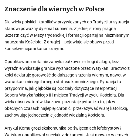
Znaczenie dla wiernych w Polsce
Dla wielu polskich katolików przywiązanych do Tradycji ta sytuacja
stanowi poważny dylemat sumienia. Z jednej strony pragną
uczestniczyć w Mszy trydenckiej i formacji opartej na niezmiennym
nauczaniu Kościoła. Z drugiej – pojawiają się obawy przed
konsekwencjami kanonicznymi.
Opublikowana nota nie zamyka całkowicie drogi dialogu, lecz
wyraźnie wskazuje granice wyznaczone przez Watykan. Bractwo z
kolei deklaruje gotowość do dalszego służenia wiernym, nawet w
warunkach nieregularnego statusu kanonicznego. Sytuacja ta
przypomina, jak głębokie są podziały dotyczące interpretacji
Soboru Watykańskiego II i miejsca Tradycji w życiu Kościoła. Dla
wielu obserwatorów kluczowe pozostaje pytanie o to, jak w
obecnych czasach najlepiej chronić i przekazywać wiarę katolicką,
zachowując jednocześnie jedność widzialną Kościoła.
Artykuł
Komu grozi ekskomunika po święceniach lefebrystów?
Watykan opublikował specjalny dokument. Jest mowa o wiernych