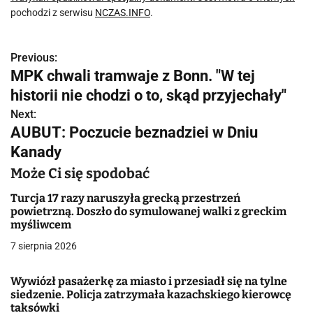
pochodzi z serwisu
NCZAS.INFO
.
Previous:
N
MPK chwali tramwaje z Bonn. "W tej
a
historii nie chodzi o to, skąd przyjechały"
w
Next:
AUBUT: Poczucie beznadziei w Dniu
i
Kanady
g
Może Ci się spodobać
a
Turcja 17 razy naruszyła grecką przestrzeń
powietrzną. Doszło do symulowanej walki z greckim
c
myśliwcem
j
7 sierpnia 2026
a
Wywiózł pasażerkę za miasto i przesiadł się na tylne
siedzenie. Policja zatrzymała kazachskiego kierowcę
w
taksówki