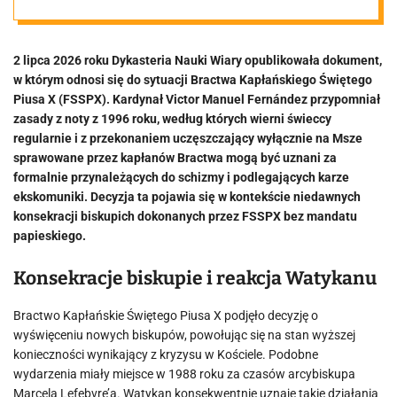
Watykan
2 lipca 2026 roku Dykasteria Nauki Wiary opublikowała dokument,
opublikował
w którym odnosi się do sytuacji Bractwa Kapłańskiego Świętego
Piusa X (FSSPX). Kardynał Victor Manuel Fernández przypomniał
specjalny
zasady z noty z 1996 roku, według których wierni świeccy
regularnie i z przekonaniem uczęszczający wyłącznie na Msze
sprawowane przez kapłanów Bractwa mogą być uznani za
dokument. Jest
formalnie przynależących do schizmy i podlegających karze
ekskomuniki. Decyzja ta pojawia się w kontekście niedawnych
mowa o
konsekracji biskupich dokonanych przez FSSPX bez mandatu
papieskiego.
wiernych
Konsekracje biskupie i reakcja Watykanu
Bractwo Kapłańskie Świętego Piusa X podjęło decyzję o
wyświęceniu nowych biskupów, powołując się na stan wyższej
konieczności wynikający z kryzysu w Kościele. Podobne
wydarzenia miały miejsce w 1988 roku za czasów arcybiskupa
Marcela Lefebvre’a. Watykan konsekwentnie uznaje takie działania