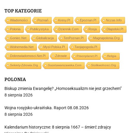
TOP KATEGORIE
Wiadomości
Poznań
Kresy.pl
Epoznan.pl
Nczas.info
Polonia
Publicystyka
Dziennik.com
Rosja
Dlapolski.pl
Goniec.net
Globalizacja
TenPoznan.pl
Magnapolonia.org
Wolnemedia.net
Mysl-Polska.pl
Twojapogoda.pl
Dobrewiadomosci.net.pl
Zdrowie
Prisonplanet.pl
Religia
Sekrety-Zdrowia.org
Gazetawarszawska.com
Stolikwolnosci.org
POLONIA
Biskup zmienia Ewangelię? „Homoseksualizm nie jest grzechem”
8 sierpnia 2026
Wojna rosyjsko-ukraińska. Raport 08.08.2026
8 sierpnia 2026
Kalendarium historyczne: 8 sierpnia 1667 – śmierć zdrajcy