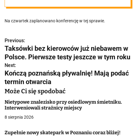
Na czwartek zaplanowano konferencję w tej sprawie.
Previous:
N
Taksówki bez kierowców już niebawem w
a
Polsce. Pierwsze testy jeszcze w tym roku
w
Next:
Kończą poznańską pływalnię! Mają podać
i
termin otwarcia
g
Może Ci się spodobać
a
Nietypowe znalezisko przy osiedlowym śmietniku.
Interweniowali strażnicy miejscy
c
8 sierpnia 2026
j
Zupełnie nowy skatepark w Poznaniu coraz bliżej!
a