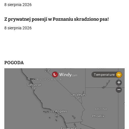
8 sierpnia 2026
w
p
Z prywatnej posesji w Poznaniu skradziono psa!
8 sierpnia 2026
i
s
u
POGODA