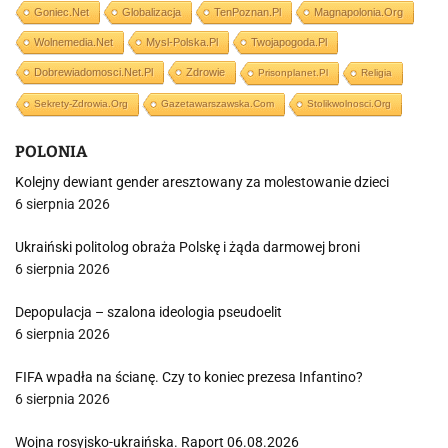
Goniec.net
Globalizacja
TenPoznan.pl
Magnapolonia.org
Wolnemedia.net
Mysl-Polska.pl
Twojapogoda.pl
Dobrewiadomosci.net.pl
Zdrowie
Prisonplanet.pl
Religia
Sekrety-Zdrowia.org
Gazetawarszawska.com
Stolikwolnosci.org
POLONIA
Kolejny dewiant gender aresztowany za molestowanie dzieci
6 sierpnia 2026
Ukraiński politolog obraża Polskę i żąda darmowej broni
6 sierpnia 2026
Depopulacja – szalona ideologia pseudoelit
6 sierpnia 2026
FIFA wpadła na ścianę. Czy to koniec prezesa Infantino?
6 sierpnia 2026
Wojna rosyjsko-ukraińska. Raport 06.08.2026