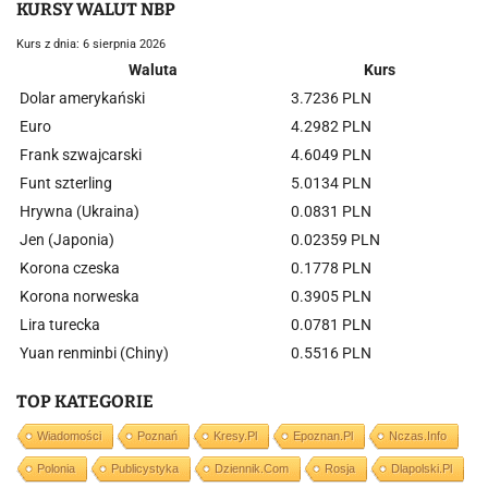
KURSY WALUT NBP
Kurs z dnia: 6 sierpnia 2026
Waluta
Kurs
Dolar amerykański
3.7236 PLN
Euro
4.2982 PLN
Frank szwajcarski
4.6049 PLN
Funt szterling
5.0134 PLN
Hrywna (Ukraina)
0.0831 PLN
Jen (Japonia)
0.02359 PLN
Korona czeska
0.1778 PLN
Korona norweska
0.3905 PLN
Lira turecka
0.0781 PLN
Yuan renminbi (Chiny)
0.5516 PLN
TOP KATEGORIE
Wiadomości
Poznań
Kresy.pl
Epoznan.pl
Nczas.info
Polonia
Publicystyka
Dziennik.com
Rosja
Dlapolski.pl