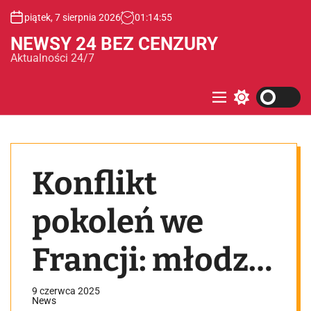
S
piątek, 7 sierpnia 2026
01
:
14
:
55
k
i
NEWSY 24 BEZ CENZURY
p
Aktualności 24/7
t
o
c
M
S
e
w
o
n
i
n
u
t
t
c
e
h
Konflikt
c
n
o
t
l
o
pokoleń we
r
m
o
Francji: młodzi
d
e
katolicy
9 czerwca 2025
News