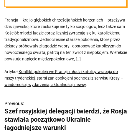
wracają do
Francja – kraj o głębokich chrześcijańskich korzeniach – przeżywa
mszy
dziś zjawisko, które zaskakuje nie tylko socjologów, lecz także sam
Kościół: młodzi ludzie coraz liczniej zwracają się ku katolickiemu
trydenckiej,
tradycjonalizmowi. Jednocześnie starsze pokolenia, które przez
dekady próbowały złagodzić rygory i dostosować katolicyzm do
nowoczesnego świata, patrzą na ten zwrot z niepokojem. W efekcie
starsi
powstaje napięcie międzypokoleniowe, […]
zaniepokojeni
Artykuł
Konflikt pokoleń we Francji: młodzi katolicy wracają do
mszy trydenckiej, starsi zaniepokojeni
pochodzi z serwisu
Kresy –
wiadomości, wydarzenia, aktualności, newsy
.
Previous:
N
Szef rosyjskiej delegacji twierdzi, że Rosja
a
stawiała początkowo Ukrainie
w
łagodniejsze warunki