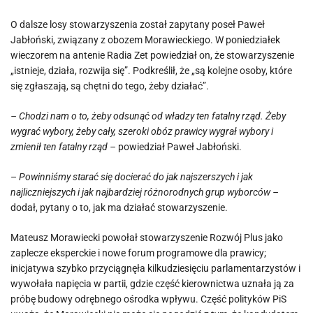
O dalsze losy stowarzyszenia został zapytany poseł Paweł
Jabłoński, związany z obozem Morawieckiego. W poniedziałek
wieczorem na antenie Radia Zet powiedział on, że stowarzyszenie
„istnieje, działa, rozwija się”. Podkreślił, że „są kolejne osoby, które
się zgłaszają, są chętni do tego, żeby działać”.
– Chodzi nam o to, żeby odsunąć od władzy ten fatalny rząd. Żeby
wygrać wybory, żeby cały, szeroki obóz prawicy wygrał wybory i
zmienił ten fatalny rząd –
powiedział Paweł Jabłoński.
–
Powinniśmy starać się docierać do jak najszerszych i jak
najliczniejszych i jak najbardziej różnorodnych grup wyborców –
dodał, pytany o to, jak ma działać stowarzyszenie.
Mateusz Morawiecki powołał stowarzyszenie Rozwój Plus jako
zaplecze eksperckie i nowe forum programowe dla prawicy;
inicjatywa szybko przyciągnęła kilkudziesięciu parlamentarzystów i
wywołała napięcia w partii, gdzie część kierownictwa uznała ją za
próbę budowy odrębnego ośrodka wpływu. Część polityków PiS