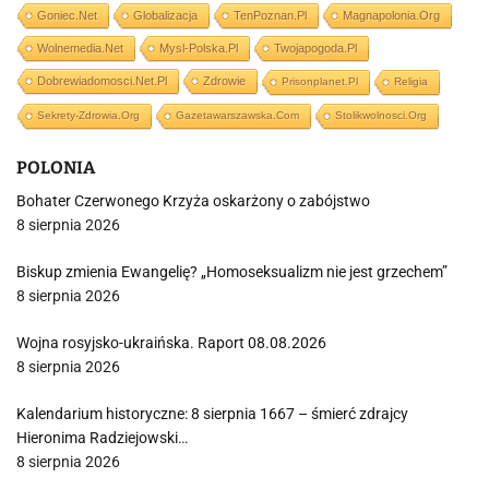
Goniec.net
Globalizacja
TenPoznan.pl
Magnapolonia.org
Wolnemedia.net
Mysl-Polska.pl
Twojapogoda.pl
Dobrewiadomosci.net.pl
Zdrowie
Prisonplanet.pl
Religia
Sekrety-Zdrowia.org
Gazetawarszawska.com
Stolikwolnosci.org
POLONIA
Bohater Czerwonego Krzyża oskarżony o zabójstwo
8 sierpnia 2026
Biskup zmienia Ewangelię? „Homoseksualizm nie jest grzechem”
8 sierpnia 2026
Wojna rosyjsko-ukraińska. Raport 08.08.2026
8 sierpnia 2026
Kalendarium historyczne: 8 sierpnia 1667 – śmierć zdrajcy
Hieronima Radziejowski…
8 sierpnia 2026