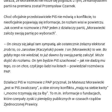
uważa, że Morawiecki nie może się pogodzić z tym, że kandydatem
partii na premiera został Przemysław Czarnek.
Choć oficjalnie przedstawiciele PiS nie mówią o konflikcie, to
nieoficjalnie pojawiają się informacje, że rozłam wisi w powietrzu.
Jak ocenił w rozmowie z PAP jeden z działaczy partii, „Morawiecki
założy swoją partię po wyborach”.
– On cieszy się jakąś tam sympatią, ale ostatecznie żelazny elektorat
zrobi to, co Jarosław (Kaczyński) powie. I on (Morawiecki) to wie. Bo
gdyby tego nie wiedział, to już dawno by swoją partię założył. Może
dojść do rozłamu. On tym będzie PiS szachować – jak nie dadzą mu
tego, co on chce, czyli jego ludzi na listach –
powiedział rozmówca
PAP.
Działacz PiS w rozmowie z PAP przyznał, że Mateusz Morawiecki
„jest w PiS zwalczany”, a obie strony konfliktu „mają na siebie kwity”
i „mocno trzymają się za łby”. To m.in. informacje o fundacjach,
które czerpały zyski z pieniędzy publicznych w czasach rządów
Zjednoczonej Prawicy.