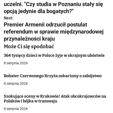
w
uczelni. "Czy studia w Poznaniu stały się
opcją jedynie dla bogatych?"
i
Next:
g
Premier Armenii odrzucił postulat
referendum w sprawie międzynarodowej
a
przynależności kraju
c
Może Ci się spodobać
j
364 tysięcy dzieci w Polsce żyje w skrajnym ubóstwie
a
8 sierpnia 2026
w
Bohater Czerwonego Krzyża oskarżony o zabójstwo
p
8 sierpnia 2026
i
Szokujące sceny w Krakowie! Atak obcokrajowców na
s
Polaków i bójka w tramwaju
u
8 sierpnia 2026