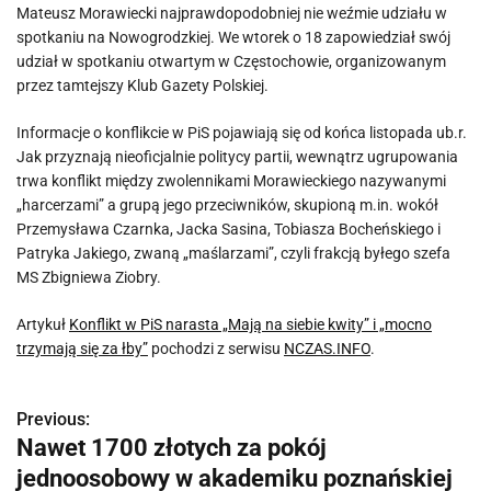
Mateusz Morawiecki najprawdopodobniej nie weźmie udziału w
spotkaniu na Nowogrodzkiej. We wtorek o 18 zapowiedział swój
udział w spotkaniu otwartym w Częstochowie, organizowanym
przez tamtejszy Klub Gazety Polskiej.
Informacje o konflikcie w PiS pojawiają się od końca listopada ub.r.
Jak przyznają nieoficjalnie politycy partii, wewnątrz ugrupowania
trwa konflikt między zwolennikami Morawieckiego nazywanymi
„harcerzami” a grupą jego przeciwników, skupioną m.in. wokół
Przemysława Czarnka, Jacka Sasina, Tobiasza Bocheńskiego i
Patryka Jakiego, zwaną „maślarzami”, czyli frakcją byłego szefa
MS Zbigniewa Ziobry.
Artykuł
Konflikt w PiS narasta „Mają na siebie kwity” i „mocno
trzymają się za łby”
pochodzi z serwisu
NCZAS.INFO
.
Previous:
N
Nawet 1700 złotych za pokój
a
jednoosobowy w akademiku poznańskiej