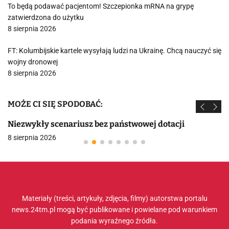
To będą podawać pacjentom! Szczepionka mRNA na grypę
zatwierdzona do użytku
8 sierpnia 2026
FT: Kolumbijskie kartele wysyłają ludzi na Ukrainę. Chcą nauczyć się
wojny dronowej
8 sierpnia 2026
MOŻE CI SIĘ SPODOBAĆ:
Niezwykły scenariusz bez państwowej dotacji
8 sierpnia 2026
Materiały (treści, artykuły, zdjęcia, filmy) autorstwa portalu
news.24tm.pl mogą być publikowane i powielane pod warunkiem
podania wyraźnego źródła.