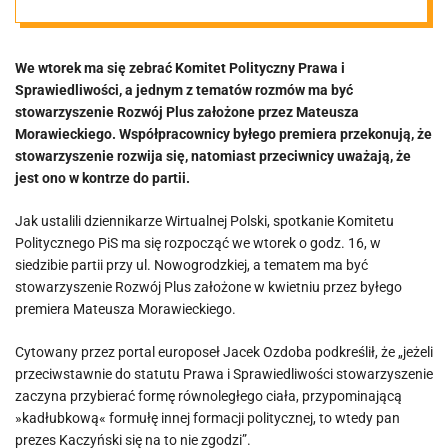
trzymają się za
We wtorek ma się zebrać Komitet Polityczny Prawa i
łby”
Sprawiedliwości, a jednym z tematów rozmów ma być
stowarzyszenie Rozwój Plus założone przez Mateusza
Morawieckiego. Współpracownicy byłego premiera przekonują, że
stowarzyszenie rozwija się, natomiast przeciwnicy uważają, że
jest ono w kontrze do partii.
Jak ustalili dziennikarze Wirtualnej Polski, spotkanie Komitetu
Politycznego PiS ma się rozpocząć we wtorek o godz. 16, w
siedzibie partii przy ul. Nowogrodzkiej, a tematem ma być
stowarzyszenie Rozwój Plus założone w kwietniu przez byłego
premiera Mateusza Morawieckiego.
Cytowany przez portal europoseł Jacek Ozdoba podkreślił, że „jeżeli
przeciwstawnie do statutu Prawa i Sprawiedliwości stowarzyszenie
zaczyna przybierać formę równoległego ciała, przypominającą
»kadłubkową« formułę innej formacji politycznej, to wtedy pan
prezes Kaczyński się na to nie zgodzi”.