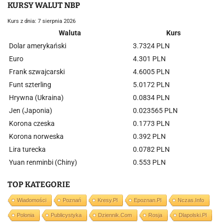
KURSY WALUT NBP
Kurs z dnia: 7 sierpnia 2026
Waluta
Kurs
Dolar amerykański
3.7324 PLN
Euro
4.301 PLN
Frank szwajcarski
4.6005 PLN
Funt szterling
5.0172 PLN
Hrywna (Ukraina)
0.0834 PLN
Jen (Japonia)
0.023565 PLN
Korona czeska
0.1773 PLN
Korona norweska
0.392 PLN
Lira turecka
0.0782 PLN
Yuan renminbi (Chiny)
0.553 PLN
TOP KATEGORIE
Wiadomości
Poznań
Kresy.pl
Epoznan.pl
Nczas.info
Polonia
Publicystyka
Dziennik.com
Rosja
Dlapolski.pl