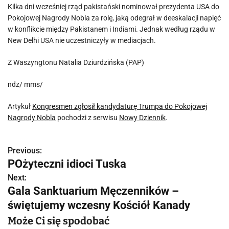
Kilka dni wcześniej rząd pakistański nominował prezydenta USA do
Pokojowej Nagrody Nobla za rolę, jaką odegrał w deeskalacji napięć
w konflikcie między Pakistanem i Indiami. Jednak według rządu w
New Delhi USA nie uczestniczyły w mediacjach.
Z Waszyngtonu Natalia Dziurdzińska (PAP)
ndz/ mms/
Artykuł
Kongresmen zgłosił kandydaturę Trumpa do Pokojowej
Nagrody Nobla
pochodzi z serwisu
Nowy Dziennik
.
Previous:
N
POżyteczni idioci Tuska
a
Next:
Gala Sanktuarium Męczenników –
w
świętujemy wczesny Kościół Kanady
i
Może Ci się spodobać