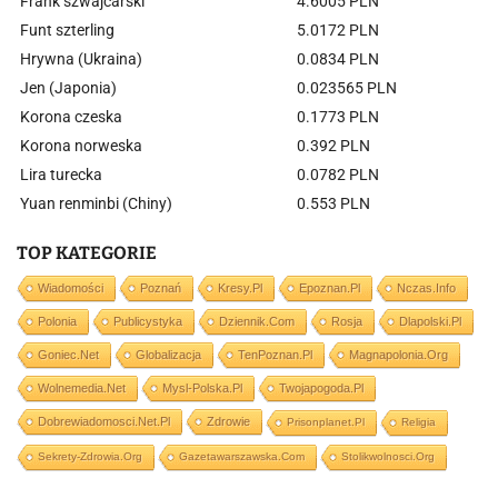
Frank szwajcarski
4.6005 PLN
Funt szterling
5.0172 PLN
Hrywna (Ukraina)
0.0834 PLN
Jen (Japonia)
0.023565 PLN
Korona czeska
0.1773 PLN
Korona norweska
0.392 PLN
Lira turecka
0.0782 PLN
Yuan renminbi (Chiny)
0.553 PLN
TOP KATEGORIE
Wiadomości
Poznań
Kresy.pl
Epoznan.pl
Nczas.info
Polonia
Publicystyka
Dziennik.com
Rosja
Dlapolski.pl
Goniec.net
Globalizacja
TenPoznan.pl
Magnapolonia.org
Wolnemedia.net
Mysl-Polska.pl
Twojapogoda.pl
Dobrewiadomosci.net.pl
Zdrowie
Prisonplanet.pl
Religia
Sekrety-Zdrowia.org
Gazetawarszawska.com
Stolikwolnosci.org