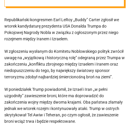
Pokojowej
Republikański kongresmen Earl LeRoy „Buddy” Carter zgłosił we
Nagrody Nobla
wtorek kandydaturę prezydenta USA Donalda Trumpa do
Pokojowej Nagrody Nobla w związku z ogłoszonym przez niego
rozejmem między Iranem i Izraelem.
W zgłoszeniu wysłanym do Komitetu Noblowskiego polityk zwrócił
uwagę na „wyjątkową i historyczną rolę” odegraną przez Trumpa w
zakończeniu „konfliktu zbrojnego między Izraelem i Iranem oraz
niedopuszczeniu do tego, by największy światowy sponsor
terroryzmu zdobył najbardziej śmiercionośną broń na ziemi”.
W poniedziałek Trump powiadomił, że Izrael i Iran „w pełni
uzgodniły” zawieszenie broni, które ma doprowadzić do
zakończenia wojny między dwoma krajami. Oba państwa złamały
jednak we wtorek rozejm i kontynuowały ataki. Trump w ostrych
skrytykował Tel Awiw i Teheran, po czym ogłosił, że zawieszenie
broni wciąż trwa i będzie respektowane.