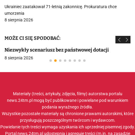
Ukrainiec zaatakował 71-letnią zakonnicę. Prokuratura chce
umorzenia
8 sierpnia 2026
MOŻE CI SIĘ SPODOBAĆ:
Niezwykły scenariusz bez państwowej dotacji
8 sierpnia 2026
Materiały (treści, artykuły, zdjęcia, filmy) autorstwa portalu
news.24tm.pl mogą być publikowane i powielane pod warunkiem
podania wyraźnego źródła.
Wszystkie pozostałe materiały są chronione prawami autorskimi, które
przysługują poszczególnym twórcom i wydawcom.
Powielanie tych treści wymaga uzyskania ich uprzedniej pisemnej zgody.
Portal news.24tm.pl udostępnia i agreguje treści (m.in. na zasadzie