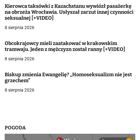
g
Kierowca taksówki z Kazachstanu wywiózł pasażerkę
a
na obrzeża Wrocławia. Usłyszał zarzut innej czynności
seksualnej [+VIDEO]
c
8 sierpnia 2026
j
Obcokrajowcy mieli zaatakować w krakowskim
a
tramwaju. Jeden z mężczyzn został ranny [+VIDEO]
w
8 sierpnia 2026
p
Biskup zmienia Ewangelię? „Homoseksualizm nie jest
grzechem”
i
8 sierpnia 2026
s
u
POGODA