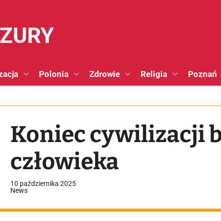
NZURY
zacja
Polonia
Zdrowie
Religia
Poznań
Koniec cywilizacji 
człowieka
10 października 2025
News