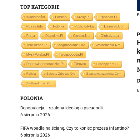
TOP KATEGORIE
K
Wiadomości
Poznań
Kresy.pl
Epoznan.pl
Nczas.info
Polonia
Publicystyka
Dziennik.com
P
Rosja
Dlapolski.pl
Goniec.net
Globalizacja
TenPoznan.pl
Magnapolonia.org
Wolnemedia.net
Mysl-Polska.pl
Twojapogoda.pl
Dobrewiadomosci.net.pl
Zdrowie
Prisonplanet.pl
i
Religia
Sekrety-Zdrowia.org
Gazetawarszawska.com
D
Stolikwolnosci.org
6
POLONIA
Depopulacja – szalona ideologia pseudoelit
6 sierpnia 2026
j
FIFA wpadła na ścianę. Czy to koniec prezesa Infantino?
6 sierpnia 2026