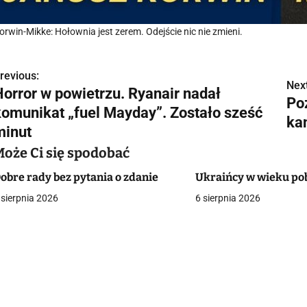
orwin-Mikke: Hołownia jest zerem. Odejście nic nie zmieni.
revious:
N
Next
Horror w powietrzu. Ryanair nadał
Po
a
komunikat „fuel Mayday”. Zostało sześć
kan
w
minut
Może Ci się spodobać
obre rady bez pytania o zdanie
Ukraińcy w wieku p
g
 sierpnia 2026
6 sierpnia 2026
a
c
a