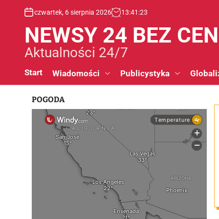
S
czwartek, 6 sierpnia 2026
13
:
41
:
24
k
i
NEWSY 24 BEZ CE
p
t
Aktualności 24/7
o
c
Start
Wiadomości
Publicystyka
Globali
o
n
POGODA
t
e
n
t