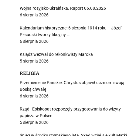
Wojna rosyjsko-ukraińska. Raport 06.08.2026
6 sierpnia 2026
i
Kalendarium historyczne: 6 sierpnia 1914 roku – Józef
Piłsudski tworzy fikcyjny …
6 sierpnia 2026
Ksiądz wezwał do rekonkwisty Maroka
5 sierpnia 2026
RELIGIA
Przemienienie Pańskie. Chrystus objawił uczniom swoją
Boską chwałę
6 sierpnia 2026
Rząd i Episkopat rozpoczęły przygotowania do wizyty
papieża w Polsce
5 sierpnia 2026
Śnieg w środku rzymskiego lata. Skąd wziął się kult Matki