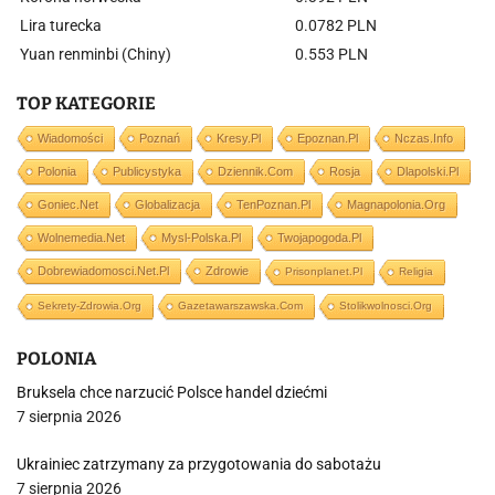
Lira turecka
0.0782 PLN
Yuan renminbi (Chiny)
0.553 PLN
TOP KATEGORIE
Wiadomości
Poznań
Kresy.pl
Epoznan.pl
Nczas.info
Polonia
Publicystyka
Dziennik.com
Rosja
Dlapolski.pl
Goniec.net
Globalizacja
TenPoznan.pl
Magnapolonia.org
Wolnemedia.net
Mysl-Polska.pl
Twojapogoda.pl
Dobrewiadomosci.net.pl
Zdrowie
Prisonplanet.pl
Religia
Sekrety-Zdrowia.org
Gazetawarszawska.com
Stolikwolnosci.org
POLONIA
Bruksela chce narzucić Polsce handel dziećmi
7 sierpnia 2026
Ukrainiec zatrzymany za przygotowania do sabotażu
7 sierpnia 2026