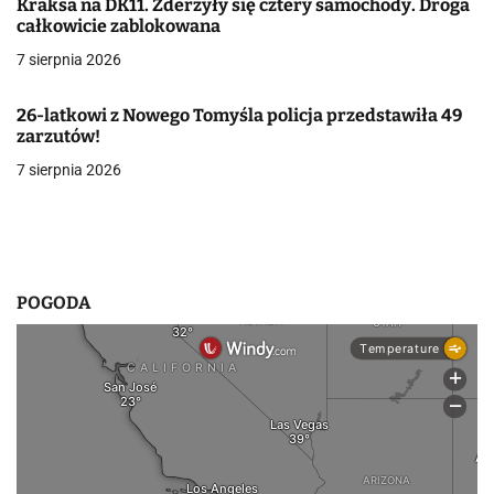
Kraksa na DK11. Zderzyły się cztery samochody. Droga
całkowicie zablokowana
w
7 sierpnia 2026
p
i
26-latkowi z Nowego Tomyśla policja przedstawiła 49
zarzutów!
s
7 sierpnia 2026
u
POGODA