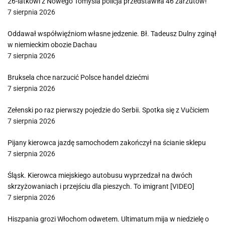
26-latkowi z Nowego Tomyśla policja przedstawiła 46 zarzutów!
7 sierpnia 2026
Oddawał współwięźniom własne jedzenie. Bł. Tadeusz Dulny zginął
w niemieckim obozie Dachau
7 sierpnia 2026
Bruksela chce narzucić Polsce handel dziećmi
7 sierpnia 2026
Zełenski po raz pierwszy pojedzie do Serbii. Spotka się z Vučiciem
7 sierpnia 2026
Pijany kierowca jazdę samochodem zakończył na ścianie sklepu
7 sierpnia 2026
Śląsk. Kierowca miejskiego autobusu wyprzedzał na dwóch
skrzyżowaniach i przejściu dla pieszych. To imigrant [VIDEO]
7 sierpnia 2026
Hiszpania grozi Włochom odwetem. Ultimatum mija w niedzielę o