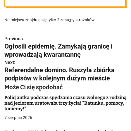
"Wycieki
Na miejscu znajdują się tylko 2 zastępy strażaków.
kwasów zostały
zabezpieczone"
Previous:
N
Ogłosili epidemię. Zamykają granicę i
a
wprowadzają kwarantannę
w
Next:
Referendalne domino. Ruszyła zbiórka
i
podpisów w kolejnym dużym mieście
g
Może Ci się spodobać
a
Policjantka podczas spędzania czasu wolnego z rodziną
nad jeziorem uratowała trzy życia! "Ratunku, pomocy,
c
toniemy!"
j
7 sierpnia 2026
a