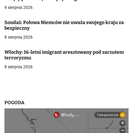
a
9 sierpnia 2026
w
Sondaż: Połowa Niemców nie uważa swojego kraju za
bezpieczny
p
8 sierpnia 2026
i
s
Włochy: 16-letni imigrant aresztowany pod zarzutem
terroryzmu
u
8 sierpnia 2026
POGODA