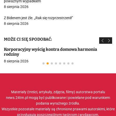
poważnym wypadkiem
8 sierpnia 2026
Z Bidenem jest źle. „Rak się rozprzestrzenił”
8 sierpnia 2026
MOŻE CI SIĘ SPODOBAĆ:
Korporacyjny wyścig kontra domowa harmonia
rodziny
8 sierpnia 2026
Materiały (treści, artykuły, zdjęcia, filmy) autorstwa portalu
news.24tm.pl mogą być publikowane i powielane pod warunkiem
podania wyraźnego źródła.
Wszystkie pozostałe materiały są chronione prawami autorskimi, które
przysługują poszczególnym twórcom i wydawcom.