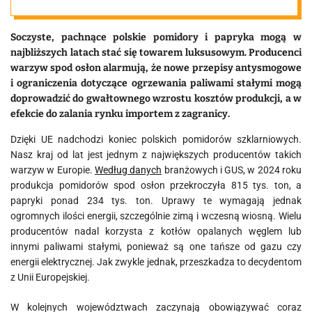
Soczyste, pachnące polskie pomidory i papryka mogą w
najbliższych latach stać się towarem luksusowym. Producenci
warzyw spod osłon alarmują, że nowe przepisy antysmogowe
i ograniczenia dotyczące ogrzewania paliwami stałymi mogą
doprowadzić do gwałtownego wzrostu kosztów produkcji, a w
efekcie do zalania rynku importem z zagranicy.
Dzięki UE nadchodzi koniec polskich pomidorów szklarniowych.
Nasz kraj od lat jest jednym z największych producentów takich
warzyw w Europie.
Według danych
branżowych i GUS, w 2024 roku
produkcja pomidorów spod osłon przekroczyła 815 tys. ton, a
papryki ponad 234 tys. ton. Uprawy te wymagają jednak
ogromnych ilości energii, szczególnie zimą i wczesną wiosną. Wielu
producentów nadal korzysta z kotłów opalanych węglem lub
innymi paliwami stałymi, ponieważ są one tańsze od gazu czy
energii elektrycznej. Jak zwykle jednak, przeszkadza to decydentom
z Unii Europejskiej.
W kolejnych województwach zaczynają obowiązywać coraz