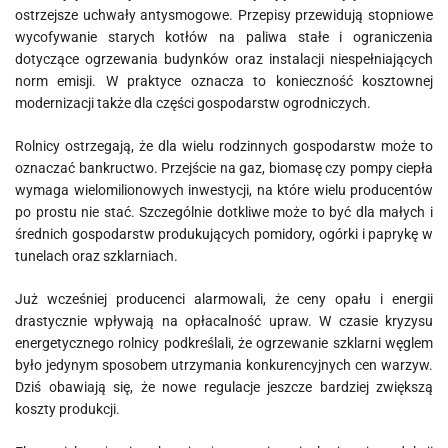
ostrzejsze uchwały antysmogowe. Przepisy przewidują stopniowe
wycofywanie starych kotłów na paliwa stałe i ograniczenia
dotyczące ogrzewania budynków oraz instalacji niespełniających
norm emisji. W praktyce oznacza to konieczność kosztownej
modernizacji także dla części gospodarstw ogrodniczych.
Rolnicy ostrzegają, że dla wielu rodzinnych gospodarstw może to
oznaczać bankructwo. Przejście na gaz, biomasę czy pompy ciepła
wymaga wielomilionowych inwestycji, na które wielu producentów
po prostu nie stać. Szczególnie dotkliwe może to być dla małych i
średnich gospodarstw produkujących pomidory, ogórki i paprykę w
tunelach oraz szklarniach.
Już wcześniej producenci alarmowali, że ceny opału i energii
drastycznie wpływają na opłacalność upraw. W czasie kryzysu
energetycznego rolnicy podkreślali, że ogrzewanie szklarni węglem
było jedynym sposobem utrzymania konkurencyjnych cen warzyw.
Dziś obawiają się, że nowe regulacje jeszcze bardziej zwiększą
koszty produkcji.