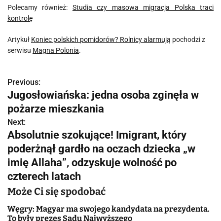
Polecamy również:
Studia czy masowa migracja Polska traci
kontrolę
Artykuł
Koniec polskich pomidorów? Rolnicy alarmują
pochodzi z
serwisu
Magna Polonia
.
Previous:
N
Jugosłowiańska: jedna osoba zginęła w
a
pożarze mieszkania
w
Next:
Absolutnie szokujące! Imigrant, który
i
poderżnął gardło na oczach dziecka „w
g
imię Allaha”, odzyskuje wolność po
czterech latach
a
Może Ci się spodobać
c
Węgry: Magyar ma swojego kandydata na prezydenta.
j
To były prezes Sądu Najwyższego