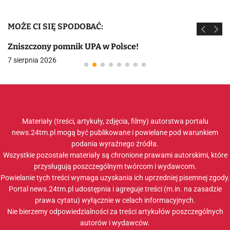
MOŻE CI SIĘ SPODOBAĆ:
Zniszczony pomnik UPA w Polsce!
7 sierpnia 2026
Materiały (treści, artykuły, zdjęcia, filmy) autorstwa portalu
news.24tm.pl mogą być publikowane i powielane pod warunkiem
podania wyraźnego źródła.
Wszystkie pozostałe materiały są chronione prawami autorskimi, które
przysługują poszczególnym twórcom i wydawcom.
Powielanie tych treści wymaga uzyskania ich uprzedniej pisemnej zgody.
Portal news.24tm.pl udostępnia i agreguje treści (m.in. na zasadzie
prawa cytatu) wyłącznie w celach informacyjnych.
Nie bierzemy odpowiedzialności za treści artykułów poszczególnych
autorów i wydawców.