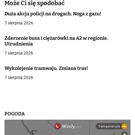
a
Może Ci się spodobać
c
Duża akcja policji na drogach. Noga z gazu!
7 sierpnia 2026
j
a
Zderzenie busa i ciężarówki na A2 w regionie.
Utrudnienia
w
7 sierpnia 2026
p
Wykolejenie tramwaju. Zmiana tras!
i
7 sierpnia 2026
s
u
POGODA