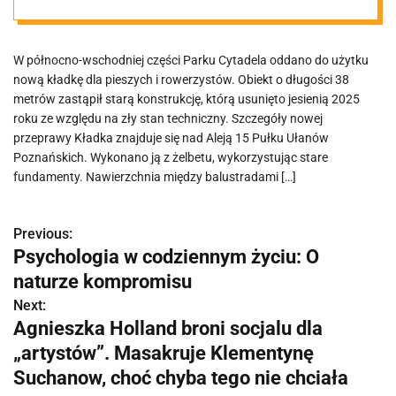
się w parku?
W północno-wschodniej części Parku Cytadela oddano do użytku
nową kładkę dla pieszych i rowerzystów. Obiekt o długości 38
metrów zastąpił starą konstrukcję, którą usunięto jesienią 2025
roku ze względu na zły stan techniczny. Szczegóły nowej
przeprawy Kładka znajduje się nad Aleją 15 Pułku Ułanów
Poznańskich. Wykonano ją z żelbetu, wykorzystując stare
fundamenty. Nawierzchnia między balustradami […]
Previous:
N
Psychologia w codziennym życiu: O
a
naturze kompromisu
w
Next:
Agnieszka Holland broni socjalu dla
i
„artystów”. Masakruje Klementynę
g
Suchanow, choć chyba tego nie chciała