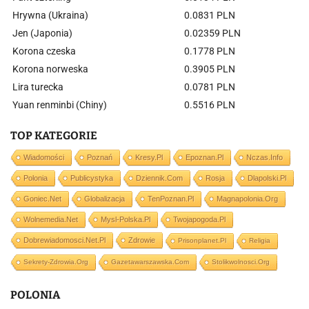
Hrywna (Ukraina)
0.0831 PLN
Jen (Japonia)
0.02359 PLN
Korona czeska
0.1778 PLN
Korona norweska
0.3905 PLN
Lira turecka
0.0781 PLN
Yuan renminbi (Chiny)
0.5516 PLN
TOP KATEGORIE
Wiadomości
Poznań
Kresy.pl
Epoznan.pl
Nczas.info
Polonia
Publicystyka
Dziennik.com
Rosja
Dlapolski.pl
Goniec.net
Globalizacja
TenPoznan.pl
Magnapolonia.org
Wolnemedia.net
Mysl-Polska.pl
Twojapogoda.pl
Dobrewiadomosci.net.pl
Zdrowie
Prisonplanet.pl
Religia
Sekrety-Zdrowia.org
Gazetawarszawska.com
Stolikwolnosci.org
POLONIA