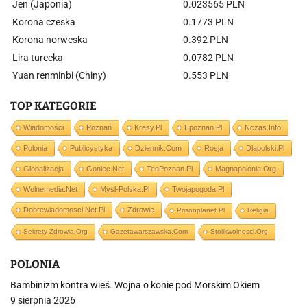
Jen (Japonia)
0.023565 PLN
Korona czeska
0.1773 PLN
Korona norweska
0.392 PLN
Lira turecka
0.0782 PLN
Yuan renminbi (Chiny)
0.553 PLN
TOP KATEGORIE
Wiadomości
Poznań
Kresy.pl
Epoznan.pl
Nczas.info
Polonia
Publicystyka
Dziennik.com
Rosja
Dlapolski.pl
Globalizacja
Goniec.net
TenPoznan.pl
Magnapolonia.org
Wolnemedia.net
Mysl-Polska.pl
Twojapogoda.pl
Dobrewiadomosci.net.pl
Zdrowie
Prisonplanet.pl
Religia
Sekrety-Zdrowia.org
Gazetawarszawska.com
Stolikwolnosci.org
POLONIA
Bambinizm kontra wieś. Wojna o konie pod Morskim Okiem
9 sierpnia 2026