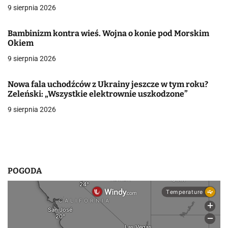
j
9 sierpnia 2026
a
Bambinizm kontra wieś. Wojna o konie pod Morskim
w
Okiem
9 sierpnia 2026
p
i
Nowa fala uchodźców z Ukrainy jeszcze w tym roku?
Zeleński: „Wszystkie elektrownie uszkodzone”
s
9 sierpnia 2026
u
POGODA