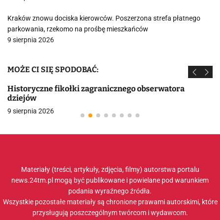
Kraków znowu dociska kierowców. Poszerzona strefa płatnego
parkowania, rzekomo na prośbę mieszkańców
9 sierpnia 2026
MOŻE CI SIĘ SPODOBAĆ:
Historyczne fikołki zagranicznego obserwatora
dziejów
9 sierpnia 2026
Materiały (treści, artykuły, zdjęcia, filmy) autorstwa portalu
news.24tm.pl mogą być publikowane i powielane pod warunkiem
podania wyraźnego źródła.
Wszystkie pozostałe materiały są chronione prawami autorskimi, które
przysługują poszczególnym twórcom i wydawcom.