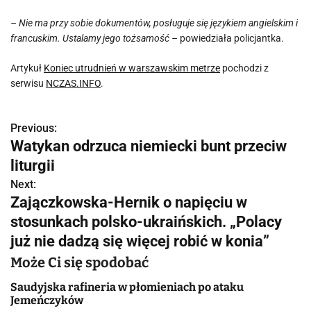
– Nie ma przy sobie dokumentów, posługuje się językiem angielskim i
francuskim. Ustalamy jego tożsamość –
powiedziała policjantka.
Artykuł
Koniec utrudnień w warszawskim metrze
pochodzi z
serwisu
NCZAS.INFO
.
Previous:
N
Watykan odrzuca niemiecki bunt przeciw
a
liturgii
w
Next:
Zajączkowska-Hernik o napięciu w
i
stosunkach polsko-ukraińskich. „Polacy
g
już nie dadzą się więcej robić w konia”
a
Może Ci się spodobać
c
Saudyjska rafineria w płomieniach po ataku
Jemeńczyków