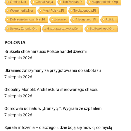
Goniec.net
Globalizacja
TenPoznan.pl
Magnapolonia.org
Wolnemedia.net
Mysl-Polska.pl
Twojapogoda.pl
Dobrewiadomosci.net.pl
Zdrowie
Prisonplanet.pl
Religia
Sekrety-Zdrowia.org
Gazetawarszawska.com
Stolikwolnosci.org
POLONIA
Bruksela chce narzucić Polsce handel dziećmi
7 sierpnia 2026
Ukrainiec zatrzymany za przygotowania do sabotażu
7 sierpnia 2026
Globalny Monolit: Architektura sterowanego chaosu
7 sierpnia 2026
Odmówiła udziału w „tranzycji”. Wygrała ze szpitalem
7 sierpnia 2026
Spirala milczenia – dlaczego ludzie boją się mówić, co myślą