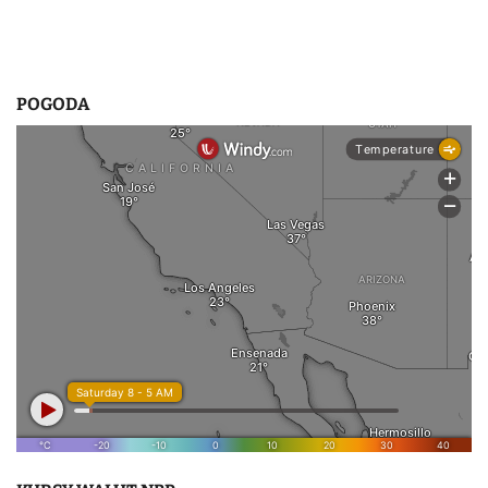
u
POGODA