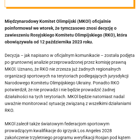
Międzynarodowy Komitet Olimpijski (MKOl) oficjalnie
poinformował we wtorek, że tymczasowo znosi decyzję o
zawieszeniu Rosyjskiego Komitetu Olimpijskiego (RKO), która
obowiązywała od 12 października 2023 roku.
Decyzja – jak napisano w oficjalnym komunikacie – została podjęta
po gruntownej analizie przeprowadzonej przez komisję prawną
MKOl. Uznano, że RKO nie zrzesza już żadnych regionalnych
organizacji sportowych na terytoriach podlegających jurysdykcji
Narodowego Komitetu Olimpijskiego Ukrainy. Ponadto RKO
potwierdził, że nie prowadzi i nie będzie prowadzić żadnej
działalności na tych terytoriach. MKOl będzie natomiast nadal
uważnie monitorować sytuację związaną z wszelkimi działaniami
RKO.
MKOl zalecił także światowym federacjom sportowym
prowadzącym kwalifikacje do igrzysk Los Angeles 2028
zakończenie trzyletniego programu weryfikacji Rosjan pod kątem