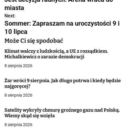
a
miasta
w
Next:
Sommer: Zapraszam na uroczystości 9 i
i
10 lipca
g
Może Ci się spodobać
a
Klimat walczy z ludzkością, a UE z rozsądkiem.
Michalkiewicz o zarazie demokracji
c
8 sierpnia 2026
j
Żar wróci 9 sierpnia. Jak długo potrwa i kiedy będzie
a
najgoręcej?
w
8 sierpnia 2026
p
Satelity wykryły chmurę groźnego gazu nad Polską.
i
Wiemy skąd się wzięła
8 sierpnia 2026
s