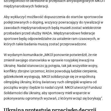
szczególności te określone w przepisach antydopingowych MKOl i
międzynarodowych federacji.
Aby wykluczyć możliwość dopuszczenia do startów sportowców
podejrzewanych o doping, wszyscy powracający do rywalizacji w
zawodach międzynarodowych będą musieli zostać wielokrotnie
przebadani przed służby WADA. Międzynarodowe federacje
sportowe będą odpowiedzialne za ustalenie ram czasowych, w
których takie badania muszą zostać przeprowadzone.
W wydanym komunikacie „MKOl ponownie potwierdził, że nie
zmienił swojego stanowiska w sprawie rosyjskiej inwazji na
Ukrainę. Nadal stanowczo ją potępia, tak jak wszystkie wojny,
konflikty zbrojne i przemoc, które powodują ludzkie cierpienie,
gdziekolwiek występują. MKOl solidaryzuje się ze wspólnotą
olimpijską Ukrainy, którą światowy ruch olimpijski wspiera od
początku wojny i będzie to nadal czynił. MKOl utworzył Fundusz
Solidarności dla Ukrainy, aby sportowcy mieli wsparcie w
pokonywaniu ogromnych wyzwań, z którymi wciąż się borykają”.
Ukraina protestuje przeciwko decyzji