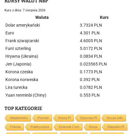
KURSY WALUT NBP
Kurs z dnia: 7 sierpnia 2026
Waluta
Kurs
Dolar amerykański
3.7324 PLN
Euro
4.301 PLN
Frank szwajcarski
4.6005 PLN
Funt szterling
5.0172 PLN
Hrywna (Ukraina)
0.0834 PLN
Jen (Japonia)
0.023565 PLN
Korona czeska
0.1773 PLN
Korona norweska
0.392 PLN
Lira turecka
0.0782 PLN
Yuan renminbi (Chiny)
0.553 PLN
TOP KATEGORIE
Wiadomości
Poznań
Kresy.pl
Epoznan.pl
Nczas.info
Polonia
Publicystyka
Dziennik.com
Rosja
Dlapolski.pl