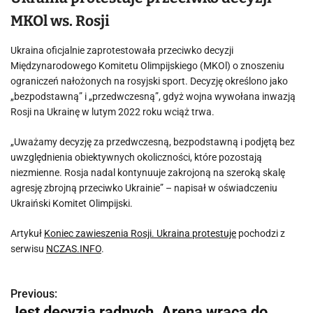
MKOl ws. Rosji
Ukraina oficjalnie zaprotestowała przeciwko decyzji
Międzynarodowego Komitetu Olimpijskiego (MKOl) o znoszeniu
ograniczeń nałożonych na rosyjski sport. Decyzję określono jako
„bezpodstawną” i „przedwczesną”, gdyż wojna wywołana inwazją
Rosji na Ukrainę w lutym 2022 roku wciąż trwa.
„Uważamy decyzję za przedwczesną, bezpodstawną i podjętą bez
uwzględnienia obiektywnych okoliczności, które pozostają
niezmienne. Rosja nadal kontynuuje zakrojoną na szeroką skalę
agresję zbrojną przeciwko Ukrainie” – napisał w oświadczeniu
Ukraiński Komitet Olimpijski.
Artykuł
Koniec zawieszenia Rosji. Ukraina protestuje
pochodzi z
serwisu
NCZAS.INFO
.
Previous:
N
Jest decyzja radnych. Arena wraca do