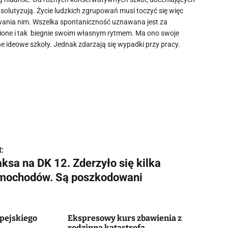
absolutyzują. Życie ludzkich zgrupowań musi toczyć się więc
wania nim. Wszelka spontaniczność uznawana jest za
żnione i tak biegnie swoim własnym rytmem. Ma ono swoje
e ideowe szkoły. Jednak zdarzają się wypadki przy pracy.
:
ksa na DK 12. Zderzyło się kilka
mochodów. Są poszkodowani
lpejskiego
Ekspresowy kurs zbawienia z
rodzinną katastrofą