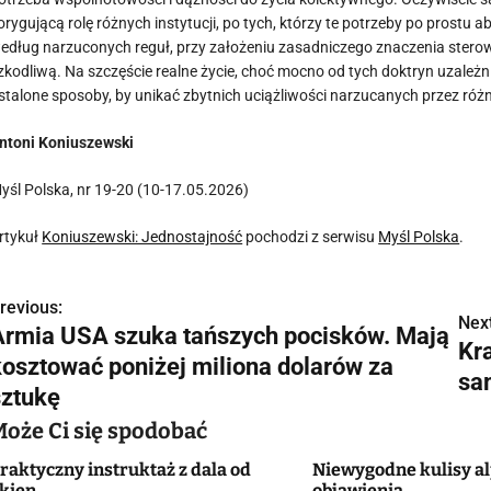
orygującą rolę różnych instytucji, po tych, którzy te potrzeby po prostu 
edług narzuconych reguł, przy założeniu zasadniczego znaczenia stero
zkodliwą. Na szczęście realne życie, choć mocno od tych doktryn uzale
stalone sposoby, by unikać zbytnich uciążliwości narzucanych przez różn
ntoni Koniuszewski
yśl Polska, nr 19-20 (10-17.05.2026)
rtykuł
Koniuszewski: Jednostajność
pochodzi z serwisu
Myśl Polska
.
revious:
N
Next
Armia USA szuka tańszych pocisków. Mają
Kra
a
kosztować poniżej miliona dolarów za
sa
w
sztukę
Może Ci się spodobać
raktyczny instruktaż z dala od
Niewygodne kulisy a
g
kien
objawienia