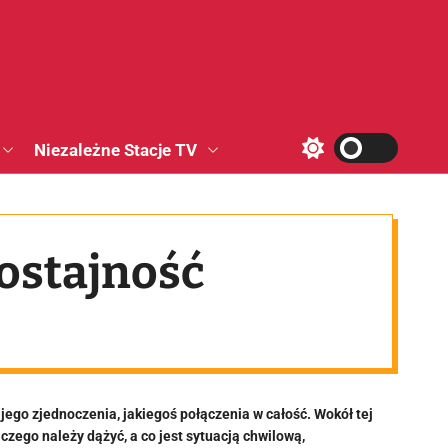
Niezależne Stacje TV
S
w
i
t
c
h
ostajność
c
o
l
o
r
m
o
d
e
jego zjednoczenia, jakiegoś połączenia w całość. Wokół tej
czego należy dążyć, a co jest sytuacją chwilową,