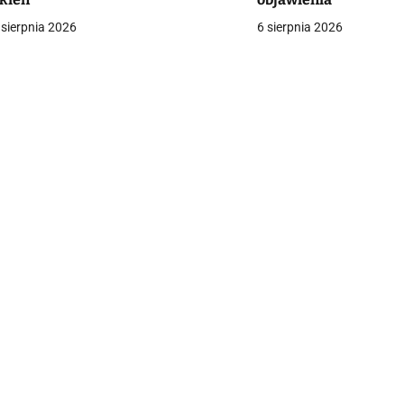
a
 sierpnia 2026
6 sierpnia 2026
c
a
w
p
s
u