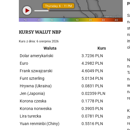
p
S
n
s
KURSY WALUT NBP
n
i
Kurs z dnia: 6 sierpnia 2026
o
Waluta
Kurs
Dolar amerykański
3.7236 PLN
N
Euro
4.2982 PLN
n
Frank szwajcarski
4.6049 PLN
T
Funt szterling
5.0134 PLN
n
w
Hrywna (Ukraina)
0.0831 PLN
n
Jen (Japonia)
0.02359 PLN
r
Korona czeska
0.1778 PLN
Korona norweska
0.3905 PLN
K
Lira turecka
0.0781 PLN
z
r
Yuan renminbi (Chiny)
0.5516 PLN
p