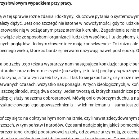
rzysłowiowym wypadkiem przy pracy.
ą w tej sprawie różne zdania i doktryny. Kluczowe pytania o systemowy
ależy dążyć. Jest ono szczególnie istotne w nowożytności, gdy to ludzki
terowanie nią w pożądanym przez sternika kierunku. Zagadnienia te nie
ie wiąże się ze sposobami organizacji ludzkich wspólnot. I tu dotykamy k
nnych poglądów. Jednym słowem idee mają konsekwencje. To truizm, ale
becnego wieku, które co bardziej nerwami nazywają nawet post epoką.
a potrzeby tego tekstu wystarczy nam następująca konkluzja: utopie bu
aturalne oraz odwrotnie: czyste (nazwijmy je tu tak) poglądy są ważny
atarzyna, a Tatarzyn za łeb trzyma… I tak to się jakoś toczy, czy może n
arwanych czasach, wszystko nas ponagla. W tych ideologicznych, w koń
 szczególności, stoją dwa obozy. Jeden tworzą ci, których zasadnicze p
ajlepiej służy naszemu dobrostanowi. Mówią oni o twórczym duchu, a na
ezultacie owego jego upowszechnienia – w ich mniemaniu – suma jest zd
ończy się to na doktrynalnym nominalizmie, czyli nawet zdecydowanym zap
rzeszeń, w tym państw i narodów. Czasami nadaje się im jakieś pomocnicz
eprezentanci drugiej podstawowej szkoły, od zawsze utrzymują, że cechą
otrzeba wspólnotowości i dążności do życia kolektywnego. Oczywiście 