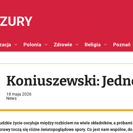
NZURY
zacja
Polonia
Zdrowie
Religia
Poznań
Koniuszewski: Jedn
18 maja 2026
News
udzkie życie oscyluje między rozbiciem na wiele składników, a próbami 
prawy toczą się różne światopoglądowe spory. Co jest nam wspólne, do 