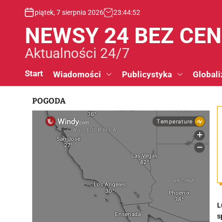
S
piątek, 7 sierpnia 2026
23
:
44
:
53
k
i
NEWSY 24 BEZ CE
p
t
Aktualności 24/7
o
c
Start
Wiadomości
Publicystyka
Globali
o
n
POGODA
t
e
n
t
L
s