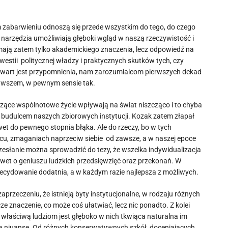
m zabarwieniu odnoszą się przede wszystkim do tego, do czego
e narzędzia umożliwiają głęboki wgląd w naszą rzeczywistość i
 mają zatem tylko akademickiego znaczenia, lecz odpowiedź na
westii politycznej władzy i praktycznych skutków tych, czy
 wart jest przypomnienia, nam zarozumialcom pierwszych dekad
 Owszem, w pewnym sensie tak.
rzące wspólnotowe życie wpływają na świat niszcząco i to chyba
m budulcem naszych zbiorowych instytucji. Kozak zatem złapał
awet do pewnego stopnia błąka. Ale do rzeczy, bo w tych
cu, zmaganiach naprzeciw siebie od zawsze, a w naszej epoce
rzesłanie można sprowadzić do tezy, że wszelka indywidualizacja
wet o geniuszu ludzkich przedsięwzięć oraz przekonań. W
ecydowanie dodatnia, a w każdym razie najlepsza z możliwych.
rzeczeniu, że istnieją byty instytucjonalne, w rodzaju różnych
e znaczenie, co może coś ułatwiać, lecz nic ponadto. Z kolei
 właściwą ludziom jest głęboko w nich tkwiąca naturalna im
są niuanse. Od różnych konserwatywnych szkół, doceniających