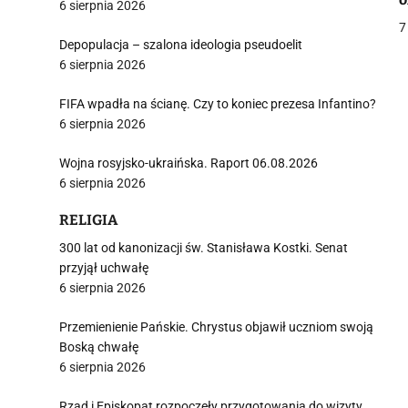
6 sierpnia 2026
7
Depopulacja – szalona ideologia pseudoelit
6 sierpnia 2026
j
FIFA wpadła na ścianę. Czy to koniec prezesa Infantino?
6 sierpnia 2026
Wojna rosyjsko-ukraińska. Raport 06.08.2026
6 sierpnia 2026
RELIGIA
i
300 lat od kanonizacji św. Stanisława Kostki. Senat
przyjął uchwałę
6 sierpnia 2026
Przemienienie Pańskie. Chrystus objawił uczniom swoją
Boską chwałę
6 sierpnia 2026
Rząd i Episkopat rozpoczęły przygotowania do wizyty