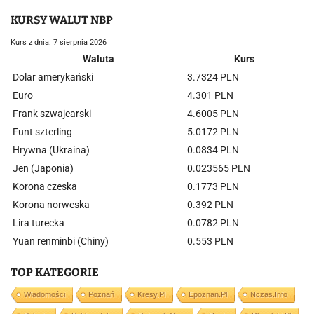
KURSY WALUT NBP
Kurs z dnia: 7 sierpnia 2026
Waluta
Kurs
Dolar amerykański
3.7324 PLN
Euro
4.301 PLN
Frank szwajcarski
4.6005 PLN
Funt szterling
5.0172 PLN
Hrywna (Ukraina)
0.0834 PLN
Jen (Japonia)
0.023565 PLN
Korona czeska
0.1773 PLN
Korona norweska
0.392 PLN
Lira turecka
0.0782 PLN
Yuan renminbi (Chiny)
0.553 PLN
TOP KATEGORIE
Wiadomości
Poznań
Kresy.pl
Epoznan.pl
Nczas.info