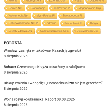
Polonia
Publicystyka
Dziennik.com
Rosja
Dlapolski.pl
Goniec.net
Globalizacja
TenPoznan.pl
Magnapolonia.org
Wolnemedia.net
Mysl-Polska.pl
Twojapogoda.pl
Dobrewiadomosci.net.pl
Zdrowie
Prisonplanet.pl
Religia
Sekrety-Zdrowia.org
Gazetawarszawska.com
Stolikwolnosci.org
POLONIA
Wrocław: zasnęła w taksówce. Kazach ją zgwałcił
8 sierpnia 2026
Bohater Czerwonego Krzyża oskarżony o zabójstwo
8 sierpnia 2026
Biskup zmienia Ewangelię? „Homoseksualizm nie jest grzechem”
8 sierpnia 2026
Wojna rosyjsko-ukraińska. Raport 08.08.2026
8 sierpnia 2026