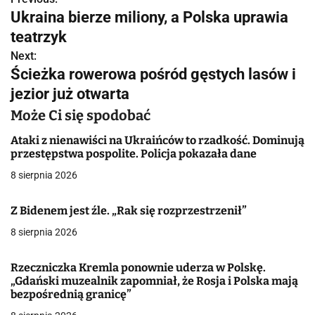
N
Ukraina bierze miliony, a Polska uprawia
a
teatrzyk
w
Next:
Ścieżka rowerowa pośród gęstych lasów i
i
jezior już otwarta
g
Może Ci się spodobać
a
Ataki z nienawiści na Ukraińców to rzadkość. Dominują
przestępstwa pospolite. Policja pokazała dane
c
8 sierpnia 2026
j
Z Bidenem jest źle. „Rak się rozprzestrzenił”
a
8 sierpnia 2026
w
p
Rzeczniczka Kremla ponownie uderza w Polskę.
„Gdański muzealnik zapomniał, że Rosja i Polska mają
i
bezpośrednią granicę”