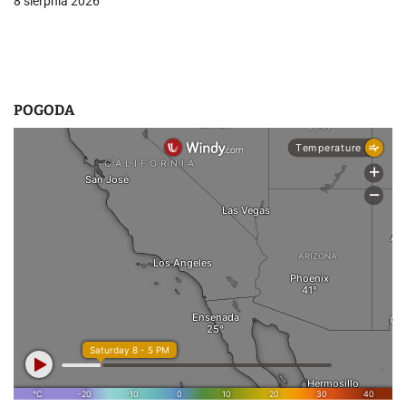
8 sierpnia 2026
s
u
POGODA