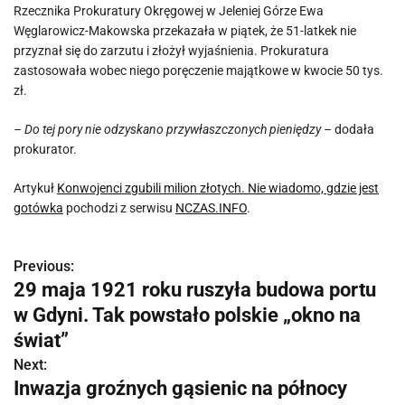
Rzecznika Prokuratury Okręgowej w Jeleniej Górze Ewa
Węglarowicz-Makowska przekazała w piątek, że 51-latkek nie
przyznał się do zarzutu i złożył wyjaśnienia. Prokuratura
zastosowała wobec niego poręczenie majątkowe w kwocie 50 tys.
zł.
– Do tej pory nie odzyskano przywłaszczonych pieniędzy –
dodała
prokurator.
Artykuł
Konwojenci zgubili milion złotych. Nie wiadomo, gdzie jest
gotówka
pochodzi z serwisu
NCZAS.INFO
.
Previous:
N
29 maja 1921 roku ruszyła budowa portu
a
w Gdyni. Tak powstało polskie „okno na
w
świat”
Next:
i
Inwazja groźnych gąsienic na północy