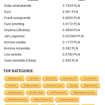
Dolar amerykański
3.7324 PLN
Euro
4.301 PLN
Frank szwajcarski
4.6005 PLN
Funt szterling
5.0172 PLN
Hrywna (Ukraina)
0.0834 PLN
Jen (Japonia)
0.023565 PLN
Korona czeska
0.1773 PLN
Korona norweska
0.392 PLN
Lira turecka
0.0782 PLN
Yuan renminbi (Chiny)
0.553 PLN
TOP KATEGORIE
Wiadomości
Poznań
Kresy.pl
Epoznan.pl
Nczas.info
Polonia
Publicystyka
Dziennik.com
Rosja
Dlapolski.pl
Globalizacja
Goniec.net
TenPoznan.pl
Magnapolonia.org
Wolnemedia.net
Mysl-Polska.pl
Twojapogoda.pl