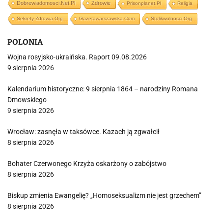
Dobrewiadomosci.net.pl
Zdrowie
Prisonplanet.pl
Religia
Sekrety-Zdrowia.org
Gazetawarszawska.com
Stolikwolnosci.org
POLONIA
Wojna rosyjsko-ukraińska. Raport 09.08.2026
9 sierpnia 2026
Kalendarium historyczne: 9 sierpnia 1864 – narodziny Romana
Dmowskiego
9 sierpnia 2026
Wrocław: zasnęła w taksówce. Kazach ją zgwałcił
8 sierpnia 2026
Bohater Czerwonego Krzyża oskarżony o zabójstwo
8 sierpnia 2026
Biskup zmienia Ewangelię? „Homoseksualizm nie jest grzechem”
8 sierpnia 2026