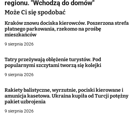
g
regionu. "Wchodzą do domów"
a
Może Ci się spodobać
c
Kraków znowu dociska kierowców. Poszerzona strefa
płatnego parkowania, rzekomo na prośbę
j
mieszkańców
9 sierpnia 2026
a
w
Tatry przeżywają oblężenie turystów. Pod
popularnymi szczytami tworzą się kolejki
p
9 sierpnia 2026
i
Rakiety balistyczne, wyrzutnie, pociski kierowane i
s
amunicja kasetowa. Ukraina kupiła od Turcji potężny
pakiet uzbrojenia
u
9 sierpnia 2026