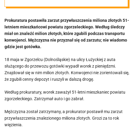
jest gotówka
Prokuratura postawiła zarzut przywłaszczenia miliona złotych 51-
letniem mieszkańcowi powiatu zgorzeleckiego. Według śledczy
miał on znaleźć milion złotych, które zgubili podczas transportu
konwojenci. Mężczyzna nie przyznał się od zarzutu; nie wiadomo
gdzie jest gotówka.
18 maja w Zgorzelcu (Dolnośląskie) na ulicy Łużyckiej z auta
służącego do przewozu gotówki wypadł worek z pieniędzmi.
Znajdował się w nim milion złotych. Konwojenci nie zorientowali się,
że zgubili cenny depozyt i ruszyli w dalszą drogę.
Według prokuratury, worek zaważył 51-letni mieszkaniec powiatu
zgorzeleckiego. Zatrzymał auto i go zabrał.
Mężczyzna został zatrzymany, a prokurator postawił mu zarzut
przywłaszczenia znalezionego miliona złotych. Grozi za to rok
więzienia.