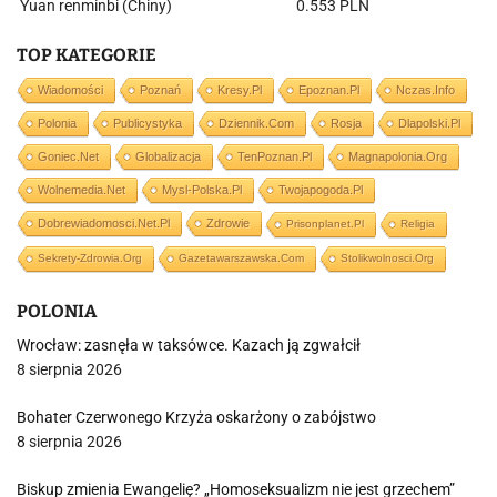
Yuan renminbi (Chiny)
0.553 PLN
TOP KATEGORIE
Wiadomości
Poznań
Kresy.pl
Epoznan.pl
Nczas.info
Polonia
Publicystyka
Dziennik.com
Rosja
Dlapolski.pl
Goniec.net
Globalizacja
TenPoznan.pl
Magnapolonia.org
Wolnemedia.net
Mysl-Polska.pl
Twojapogoda.pl
Dobrewiadomosci.net.pl
Zdrowie
Prisonplanet.pl
Religia
Sekrety-Zdrowia.org
Gazetawarszawska.com
Stolikwolnosci.org
POLONIA
Wrocław: zasnęła w taksówce. Kazach ją zgwałcił
8 sierpnia 2026
Bohater Czerwonego Krzyża oskarżony o zabójstwo
8 sierpnia 2026
Biskup zmienia Ewangelię? „Homoseksualizm nie jest grzechem”