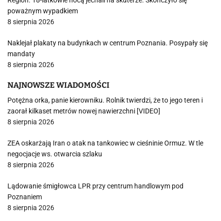
Region. 18-latkowie nocą jechali na skuterze. Skończyło się
poważnym wypadkiem
8 sierpnia 2026
Naklejał plakaty na budynkach w centrum Poznania. Posypały się
mandaty
8 sierpnia 2026
NAJNOWSZE WIADOMOŚCI
Potężna orka, panie kierowniku. Rolnik twierdzi, że to jego teren i
zaorał kilkaset metrów nowej nawierzchni [VIDEO]
8 sierpnia 2026
ZEA oskarżają Iran o atak na tankowiec w cieśninie Ormuz. W tle
negocjacje ws. otwarcia szlaku
8 sierpnia 2026
Lądowanie śmigłowca LPR przy centrum handlowym pod
Poznaniem
8 sierpnia 2026