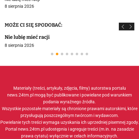
8 sierpnia 2026
MOŻE CI SIĘ SPODOBAĆ:
Nie lubię mieć racji
8 sierpnia 2026
Materiały (treści, artykuły, zdjęcia, filmy) autorstwa portalu
news.24tm.pl mogą być publikowane i powielane pod warunkiem
podania wyraźnego źródła.
Wszystkie pozostałe materiały są chronione prawami autorskimi, które
przysługują poszczególnym twórcom i wydawcom.
Powielanie tych treści wymaga uzyskania ich uprzedniej pisemnej zgody.
Portal news.24tm.pl udostępnia i agreguje treści (m.in. na zasadzie
prawa cytatu) wyłącznie w celach informacyjnych.