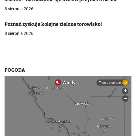
a
8 sierpnia 2026
w
Poznań zyskuje kolejne zielone torowisko!
p
8 sierpnia 2026
i
s
u
POGODA