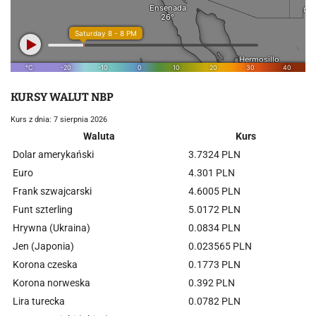
KURSY WALUT NBP
Kurs z dnia: 7 sierpnia 2026
Waluta
Kurs
Dolar amerykański
3.7324 PLN
Euro
4.301 PLN
Frank szwajcarski
4.6005 PLN
Funt szterling
5.0172 PLN
Hrywna (Ukraina)
0.0834 PLN
Jen (Japonia)
0.023565 PLN
Korona czeska
0.1773 PLN
Korona norweska
0.392 PLN
Lira turecka
0.0782 PLN