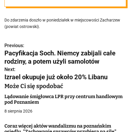
DK 36. Droga
Do zdarzenia doszło w poniedziałek w miejscowości Zacharzew
zablokowana
(powiat ostrowski).
Previous:
N
Pacyfikacja Soch. Niemcy zabijali całe
a
rodziny, a potem użyli samolotów
w
Next:
Izrael okupuje już około 20% Libanu
i
Może Ci się spodobać
g
Lądowanie śmigłowca LPR przy centrum handlowym
a
pod Poznaniem
8 sierpnia 2026
c
j
Coraz więcej aktów wandalizmu na poznańskim
osiedlu. "Zachowanie sprawców przybiera na sile"