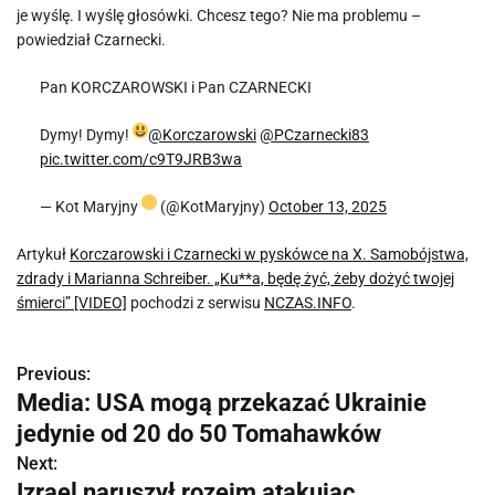
je wyślę. I wyślę głosówki. Chcesz tego? Nie ma problemu –
powiedział Czarnecki.
Pan KORCZAROWSKI i Pan CZARNECKI
Dymy! Dymy!
@Korczarowski
@PCzarnecki83
pic.twitter.com/c9T9JRB3wa
— Kot Maryjny
(@KotMaryjny)
October 13, 2025
Artykuł
Korczarowski i Czarnecki w pyskówce na X. Samobójstwa,
zdrady i Marianna Schreiber. „Ku**a, będę żyć, żeby dożyć twojej
śmierci” [VIDEO]
pochodzi z serwisu
NCZAS.INFO
.
Previous:
N
Media: USA mogą przekazać Ukrainie
a
jedynie od 20 do 50 Tomahawków
w
Next:
Izrael naruszył rozejm atakując