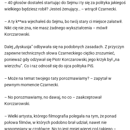
– 40 głosów dostałeś startując do Sejmu i ty się za polityka jakiegoś
wielkiego będziesz robił? Jesteś żenujący… – wtrącił Czarnecki.
– A ty k**wa wjechałeś do Sejmu, bo twój stary ci miejsce załatwił.
Nikt cię nie zna, nie masz żadnego wykształcenia – mówił
Korczarowski.
Dalej „dyskusja” odbywała się na podobnych zasadach. Z przyczyn
zapewne technicznych słowa Czarneckiego ciężko zrozumieć,
ponieważ gdy odzywał się Piotr Korczarowski, jego krzyk był „na
wierzchu”. Co i raz odnosił się do ojca polityka PiS.
– Może na temat twojego taty porozmawiamy? – zapytał w
pewnym momencie Czarnecki.
– No porozmawiamy, no dawaj, no co – zaakceptował
Korczarowski.
– Wielki artysta, którego filmografia polegała na tym, że ponad
połowa filmów, w których podobno brał udział, nawet nie
wspomniany w czołówce. No to jest mniej więcej coś takiego –