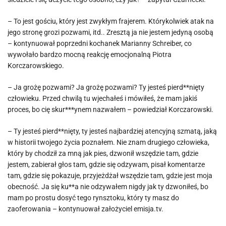
– To jest gościu, który jest zwykłym frajerem. Którykolwiek atak na
jego stronę grozi pozwami, itd.. Zresztą ja nie jestem jedyną osobą
– kontynuował poprzedni kochanek Marianny Schreiber, co
wywołało bardzo mocną reakcję emocjonalną Piotra
Korczarowskiego.
– Ja grożę pozwami? Ja grożę pozwami? Ty jesteś pierd**nięty
człowieku. Przed chwilą tu wjechałeś i mówiłeś, że mam jakiś
proces, bo cię skur***ynem nazwałem – powiedział Korczarowski.
– Ty jesteś pierd**nięty, ty jesteś najbardziej atencyjną szmatą, jaką
w historii twojego życia poznałem. Nie znam drugiego człowieka,
który by chodził za mną jak pies, dzwonił wszędzie tam, gdzie
jestem, zabierał głos tam, gdzie się odzywam, pisał komentarze
tam, gdzie się pokazuje, przyjeżdżał wszędzie tam, gdzie jest moja
obecność. Ja się ku**a nie odzywałem nigdy jak ty dzwoniłeś, bo
mam po prostu dosyć tego rynsztoku, który ty masz do
zaoferowania – kontynuował założyciel emisja.tv.