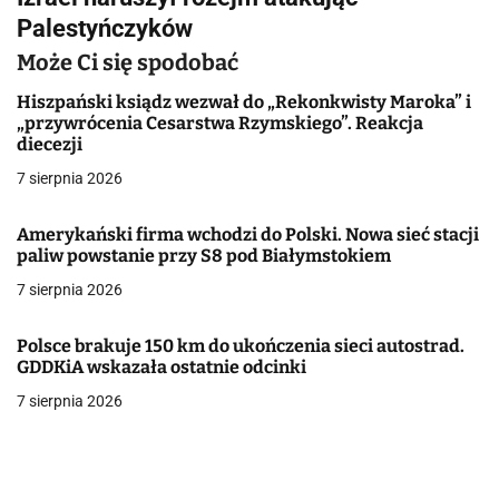
i
Palestyńczyków
g
Może Ci się spodobać
a
Hiszpański ksiądz wezwał do „Rekonkwisty Maroka” i
„przywrócenia Cesarstwa Rzymskiego”. Reakcja
c
diecezji
j
7 sierpnia 2026
a
Amerykański firma wchodzi do Polski. Nowa sieć stacji
paliw powstanie przy S8 pod Białymstokiem
w
7 sierpnia 2026
p
i
Polsce brakuje 150 km do ukończenia sieci autostrad.
GDDKiA wskazała ostatnie odcinki
s
7 sierpnia 2026
u