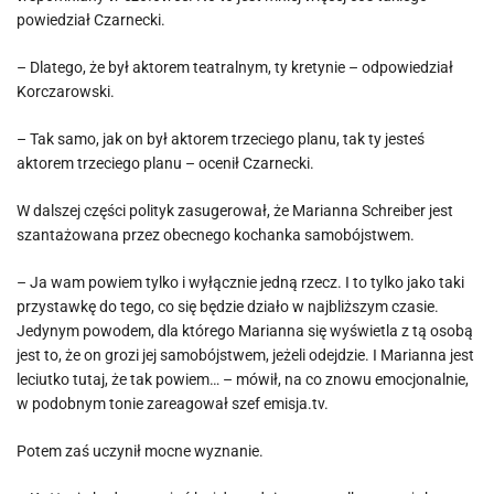
powiedział Czarnecki.
– Dlatego, że był aktorem teatralnym, ty kretynie – odpowiedział
Korczarowski.
– Tak samo, jak on był aktorem trzeciego planu, tak ty jesteś
aktorem trzeciego planu – ocenił Czarnecki.
W dalszej części polityk zasugerował, że Marianna Schreiber jest
szantażowana przez obecnego kochanka samobójstwem.
– Ja wam powiem tylko i wyłącznie jedną rzecz. I to tylko jako taki
przystawkę do tego, co się będzie działo w najbliższym czasie.
Jedynym powodem, dla którego Marianna się wyświetla z tą osobą
jest to, że on grozi jej samobójstwem, jeżeli odejdzie. I Marianna jest
leciutko tutaj, że tak powiem… – mówił, na co znowu emocjonalnie,
w podobnym tonie zareagował szef emisja.tv.
Potem zaś uczynił mocne wyznanie.