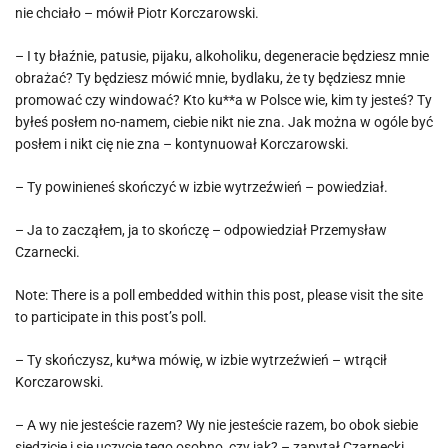
nie chciało – mówił Piotr Korczarowski.
– I ty błaźnie, patusie, pijaku, alkoholiku, degeneracie będziesz mnie
obrażać? Ty będziesz mówić mnie, bydlaku, że ty będziesz mnie
promować czy windować? Kto ku**a w Polsce wie, kim ty jesteś? Ty
byłeś posłem no-namem, ciebie nikt nie zna. Jak można w ogóle być
posłem i nikt cię nie zna – kontynuował Korczarowski.
– Ty powinieneś skończyć w izbie wytrzeźwień – powiedział.
– Ja to zacząłem, ja to skończę – odpowiedział Przemysław
Czarnecki.
Note: There is a poll embedded within this post, please visit the site
to participate in this post’s poll.
– Ty skończysz, ku*wa mówię, w izbie wytrzeźwień – wtrącił
Korczarowski.
– A wy nie jesteście razem? Wy nie jesteście razem, bo obok siebie
siedzicie i się uczycie tego osobno, czy jak? – zapytał Czarnecki.