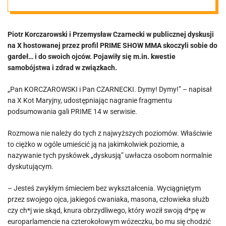
zdrady i
Piotr Korczarowski i Przemysław Czarnecki w publicznej dyskusji
Marianna
na X hostowanej przez profil PRIME SHOW MMA skoczyli sobie do
gardeł… i do swoich ojców. Pojawiły się m.in. kwestie
Schreiber.
samobójstwa i zdrad w związkach.
„Pan KORCZAROWSKI i Pan CZARNECKI. Dymy! Dymy!” – napisał
„Ku**a, będę
na X Kot Maryjny, udostępniając nagranie fragmentu
podsumowania gali PRIME 14 w serwisie.
żyć, żeby dożyć
Rozmowa nie należy do tych z najwyższych poziomów. Właściwie
to ciężko w ogóle umieścić ją na jakimkolwiek poziomie, a
twojej śmierci”
nazywanie tych pyskówek „dyskusją” uwłacza osobom normalnie
dyskutującym.
[VIDEO]
– Jesteś zwykłym śmieciem bez wykształcenia. Wyciągniętym
przez swojego ojca, jakiegoś cwaniaka, masona, człowieka służb
czy ch*j wie skąd, knura obrzydliwego, który woził swoją d*pę w
europarlamencie na czterokołowym wózeczku, bo mu się chodzić