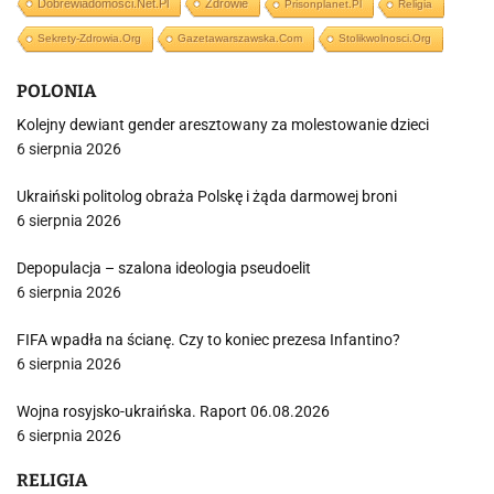
Dobrewiadomosci.net.pl
Zdrowie
Prisonplanet.pl
Religia
Sekrety-Zdrowia.org
Gazetawarszawska.com
Stolikwolnosci.org
POLONIA
Kolejny dewiant gender aresztowany za molestowanie dzieci
6 sierpnia 2026
Ukraiński politolog obraża Polskę i żąda darmowej broni
6 sierpnia 2026
Depopulacja – szalona ideologia pseudoelit
6 sierpnia 2026
FIFA wpadła na ścianę. Czy to koniec prezesa Infantino?
6 sierpnia 2026
Wojna rosyjsko-ukraińska. Raport 06.08.2026
6 sierpnia 2026
RELIGIA