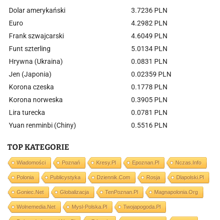
Dolar amerykański
3.7236 PLN
Euro
4.2982 PLN
Frank szwajcarski
4.6049 PLN
Funt szterling
5.0134 PLN
Hrywna (Ukraina)
0.0831 PLN
Jen (Japonia)
0.02359 PLN
Korona czeska
0.1778 PLN
Korona norweska
0.3905 PLN
Lira turecka
0.0781 PLN
Yuan renminbi (Chiny)
0.5516 PLN
TOP KATEGORIE
Wiadomości
Poznań
Kresy.pl
Epoznan.pl
Nczas.info
Polonia
Publicystyka
Dziennik.com
Rosja
Dlapolski.pl
Goniec.net
Globalizacja
TenPoznan.pl
Magnapolonia.org
Wolnemedia.net
Mysl-Polska.pl
Twojapogoda.pl