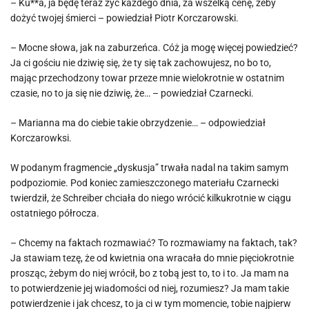
– Ku**a, ja będę teraz żyć każdego dnia, za wszelką cenę, żeby
dożyć twojej śmierci – powiedział Piotr Korczarowski.
– Mocne słowa, jak na zaburzeńca. Cóż ja mogę więcej powiedzieć?
Ja ci gościu nie dziwię się, że ty się tak zachowujesz, no bo to,
mając przechodzony towar przeze mnie wielokrotnie w ostatnim
czasie, no to ja się nie dziwię, że… – powiedział Czarnecki.
– Marianna ma do ciebie takie obrzydzenie… – odpowiedział
Korczarowksi.
W podanym fragmencie „dyskusja” trwała nadal na takim samym
podpoziomie. Pod koniec zamieszczonego materiału Czarnecki
twierdził, że Schreiber chciała do niego wrócić kilkukrotnie w ciągu
ostatniego półrocza.
– Chcemy na faktach rozmawiać? To rozmawiamy na faktach, tak?
Ja stawiam tezę, że od kwietnia ona wracała do mnie pięciokrotnie
prosząc, żebym do niej wrócił, bo z tobą jest to, to i to. Ja mam na
to potwierdzenie jej wiadomości od niej, rozumiesz? Ja mam takie
potwierdzenie i jak chcesz, to ja ci w tym momencie, tobie najpierw