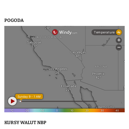
POGODA
KURSY WALUT NBP