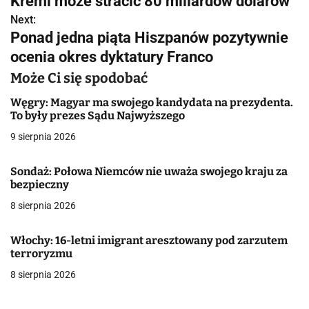
Kreml może stracić 80 miliardów dolarów
w
Next:
Ponad jedna piąta Hiszpanów pozytywnie
i
ocenia okres dyktatury Franco
g
Może Ci się spodobać
a
Węgry: Magyar ma swojego kandydata na prezydenta.
To były prezes Sądu Najwyższego
c
9 sierpnia 2026
j
Sondaż: Połowa Niemców nie uważa swojego kraju za
a
bezpieczny
w
8 sierpnia 2026
p
Włochy: 16-letni imigrant aresztowany pod zarzutem
i
terroryzmu
8 sierpnia 2026
s
u