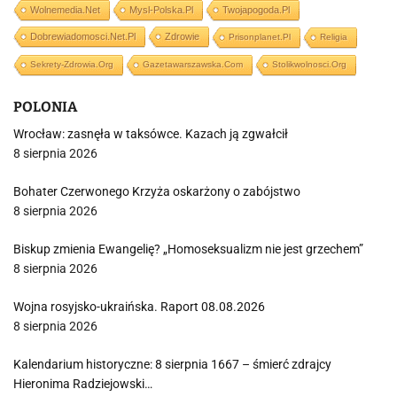
Wolnemedia.net
Mysl-Polska.pl
Twojapogoda.pl
Dobrewiadomosci.net.pl
Zdrowie
Prisonplanet.pl
Religia
Sekrety-Zdrowia.org
Gazetawarszawska.com
Stolikwolnosci.org
POLONIA
Wrocław: zasnęła w taksówce. Kazach ją zgwałcił
8 sierpnia 2026
Bohater Czerwonego Krzyża oskarżony o zabójstwo
8 sierpnia 2026
Biskup zmienia Ewangelię? „Homoseksualizm nie jest grzechem”
8 sierpnia 2026
Wojna rosyjsko-ukraińska. Raport 08.08.2026
8 sierpnia 2026
Kalendarium historyczne: 8 sierpnia 1667 – śmierć zdrajcy
Hieronima Radziejowski…