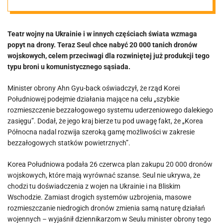
dronów.
Teatr wojny na Ukrainie i w innych częściach świata wzmaga
Przeciwwaga
popyt na drony. Teraz Seul chce nabyć 20 000 tanich dronów
wojskowych, celem przeciwagi dla rozwiniętej już produkcji tego
dla sąsiada
typu broni u komunistycznego sąsiada.
Minister obrony Ahn Gyu-back oświadczył, że rząd Korei
Południowej podejmie działania mające na celu „szybkie
rozmieszczenie bezzałogowego systemu uderzeniowego dalekiego
zasięgu”. Dodał, że jego kraj bierze tu pod uwagę fakt, że „Korea
Północna nadal rozwija szeroką gamę możliwości w zakresie
bezzałogowych statków powietrznych”.
Korea Południowa podała 26 czerwca plan zakupu 20 000 dronów
wojskowych, które mają wyrównać szanse. Seul nie ukrywa, że
chodzi tu doświadczenia z wojen na Ukrainie i na Bliskim
Wschodzie. Zamiast drogich systemów uzbrojenia, masowe
rozmieszczanie niedrogich dronów zmienia samą naturę działań
wojennych – wyjaśnił dziennikarzom w Seulu minister obrony tego