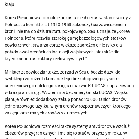
kraju.
Korea Południowa formalnie pozostaje cały czas w stanie wojny z
Północą, a konflikt z lat 1950-1953 zakończył się zawieszeniem
broni i nie ma do dziś traktatu pokojowego. Seul uznaje, że „Korea
Północna, która rozwija szeroką gamę bezzałogowych statków
powietrznych, stwarza coraz większe zagrożenie nie tylko dla
południowokoreańskich instalacji wojskowych, ale także dla
krytycznej infrastruktury i celów cywilnych”.
Minister zapowiedział także, że rząd w Seulu będzie dążył do
szybkiego wdrożenia koreańskiego bezzałogowego systemu
uderzeniowego dalekiego zasięgu o nazwie K-LUCAS z opracowaną
w kraaju amunicją. Wzorem ma być amerykański LUCAS. Wojsko
planuje również dodatkowy zakup ponad 20 000 tanich dronów
jednorazowego użytku, w tym dronów rozpoznawczych krótkiego
zasięgu oraz małych dronów szturmowych.
Korea Południowa rozmieści także systemy antydronowe wzdłuż
obszarów przygranicznych i ma się to stać w przyszłym roku. W