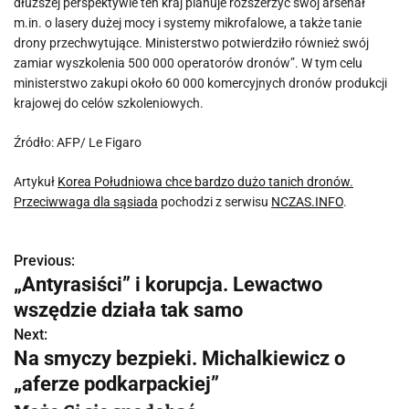
dłuższej perspektywie ten kraj planuje rozszerzyć swój arsenał
m.in. o lasery dużej mocy i systemy mikrofalowe, a także tanie
drony przechwytujące. Ministerstwo potwierdziło również swój
zamiar wyszkolenia 500 000 operatorów dronów”. W tym celu
ministerstwo zakupi około 60 000 komercyjnych dronów produkcji
krajowej do celów szkoleniowych.
Źródło: AFP/ Le Figaro
Artykuł
Korea Południowa chce bardzo dużo tanich dronów.
Przeciwwaga dla sąsiada
pochodzi z serwisu
NCZAS.INFO
.
Previous:
N
„Antyrasiści” i korupcja. Lewactwo
a
wszędzie działa tak samo
w
Next:
Na smyczy bezpieki. Michalkiewicz o
i
„aferze podkarpackiej”
g