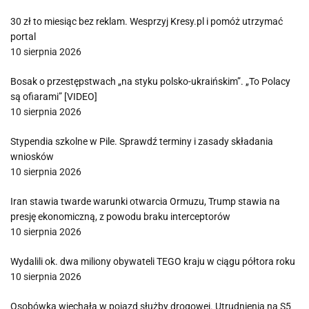
30 zł to miesiąc bez reklam. Wesprzyj Kresy.pl i pomóż utrzymać
portal
10 sierpnia 2026
Bosak o przestępstwach „na styku polsko-ukraińskim”. „To Polacy
są ofiarami” [VIDEO]
10 sierpnia 2026
Stypendia szkolne w Pile. Sprawdź terminy i zasady składania
wniosków
10 sierpnia 2026
Iran stawia twarde warunki otwarcia Ormuzu, Trump stawia na
presję ekonomiczną, z powodu braku interceptorów
10 sierpnia 2026
Wydalili ok. dwa miliony obywateli TEGO kraju w ciągu półtora roku
10 sierpnia 2026
Osobówka wjechała w pojazd służby drogowej. Utrudnienia na S5