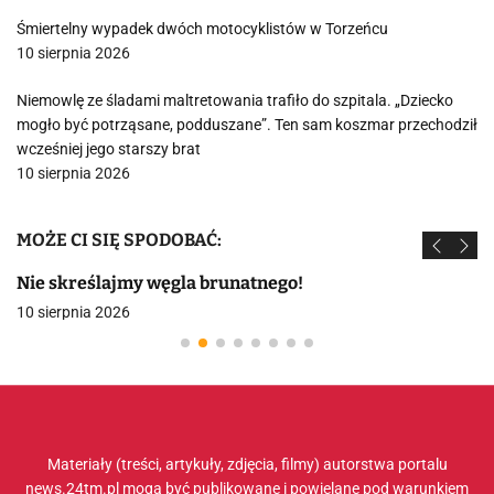
Śmiertelny wypadek dwóch motocyklistów w Torzeńcu
10 sierpnia 2026
Niemowlę ze śladami maltretowania trafiło do szpitala. „Dziecko
mogło być potrząsane, podduszane”. Ten sam koszmar przechodził
wcześniej jego starszy brat
10 sierpnia 2026
MOŻE CI SIĘ SPODOBAĆ:
Nie skreślajmy węgla brunatnego!
10 sierpnia 2026
Materiały (treści, artykuły, zdjęcia, filmy) autorstwa portalu
news.24tm.pl mogą być publikowane i powielane pod warunkiem