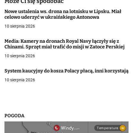
Może Ci się spodobać
a
Nowe ustalenia ws. drona na lotnisku w Lipsku. Miał
celowo uderzyć w ukraińskiego Antonowa
c
10 sierpnia 2026
j
Media: Kamery na dronach Royal Navy łączyły się z
a
Chinami. Sprzęt miał trafić do misji w Zatoce Perskiej
w
10 sierpnia 2026
p
System kaucyjny do kosza Polacy płacą, inni korzystają
i
10 sierpnia 2026
s
u
POGODA