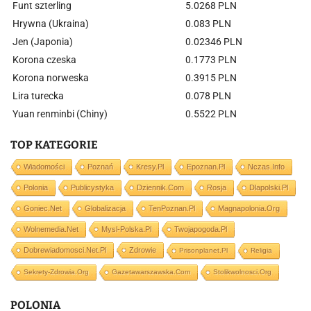
Funt szterling
5.0268 PLN
Hrywna (Ukraina)
0.083 PLN
Jen (Japonia)
0.02346 PLN
Korona czeska
0.1773 PLN
Korona norweska
0.3915 PLN
Lira turecka
0.078 PLN
Yuan renminbi (Chiny)
0.5522 PLN
TOP KATEGORIE
Wiadomości
Poznań
Kresy.pl
Epoznan.pl
Nczas.info
Polonia
Publicystyka
Dziennik.com
Rosja
Dlapolski.pl
Goniec.net
Globalizacja
TenPoznan.pl
Magnapolonia.org
Wolnemedia.net
Mysl-Polska.pl
Twojapogoda.pl
Dobrewiadomosci.net.pl
Zdrowie
Prisonplanet.pl
Religia
Sekrety-Zdrowia.org
Gazetawarszawska.com
Stolikwolnosci.org
POLONIA