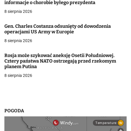
informacje o chorobie byłego prezydenta
j
8 sierpnia 2026
a
Gen. Charles Costanza odsunięty od dowodzenia
w
operacjami US Army w Europie
8 sierpnia 2026
p
i
Rosja może szykować aneksję Osetii Południowej.
Cztery państwa NATO ostrzegają przed rzekomym
s
planem Putina
u
8 sierpnia 2026
POGODA