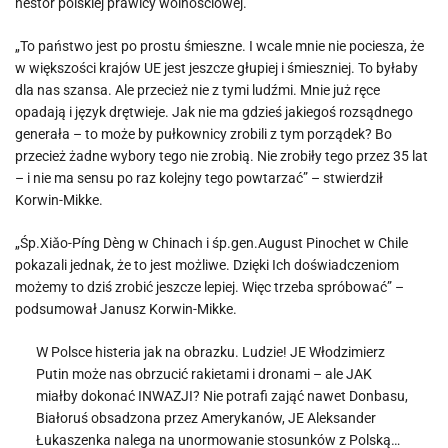
nestor polskiej prawicy wolnościowej.
„To państwo jest po prostu śmieszne. I wcale mnie nie pociesza, że
w większości krajów UE jest jeszcze głupiej i śmieszniej. To byłaby
dla nas szansa. Ale przecież nie z tymi ludźmi. Mnie już ręce
opadają i język drętwieje. Jak nie ma gdzieś jakiegoś rozsądnego
generała – to może by pułkownicy zrobili z tym porządek? Bo
przecież żadne wybory tego nie zrobią. Nie zrobiły tego przez 35 lat
– i nie ma sensu po raz kolejny tego powtarzać” – stwierdził
Korwin-Mikke.
„Śp.Xiǎo-Píng Dèng w Chinach i śp.gen.August Pinochet w Chile
pokazali jednak, że to jest możliwe. Dzięki Ich doświadczeniom
możemy to dziś zrobić jeszcze lepiej. Więc trzeba spróbować” –
podsumował Janusz Korwin-Mikke.
W Polsce histeria jak na obrazku. Ludzie! JE Włodzimierz
Putin może nas obrzucić rakietami i dronami – ale JAK
miałby dokonać INWAZJI? Nie potrafi zająć nawet Donbasu,
Białoruś obsadzona przez Amerykanów, JE Aleksander
Łukaszenka nalega na unormowanie stosunków z Polską…