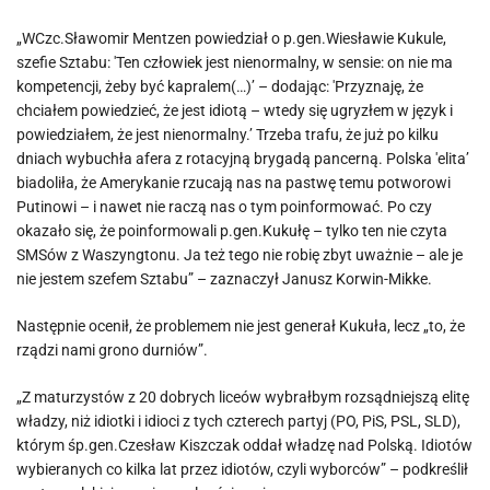
„WCzc.Sławomir Mentzen powiedział o p.gen.Wiesławie Kukule,
szefie Sztabu: 'Ten człowiek jest nienormalny, w sensie: on nie ma
kompetencji, żeby być kapralem(…)’ – dodając: 'Przyznaję, że
chciałem powiedzieć, że jest idiotą – wtedy się ugryzłem w język i
powiedziałem, że jest nienormalny.’ Trzeba trafu, że już po kilku
dniach wybuchła afera z rotacyjną brygadą pancerną. Polska 'elita’
biadoliła, że Amerykanie rzucają nas na pastwę temu potworowi
Putinowi – i nawet nie raczą nas o tym poinformować. Po czy
okazało się, że poinformowali p.gen.Kukułę – tylko ten nie czyta
SMSów z Waszyngtonu. Ja też tego nie robię zbyt uważnie – ale je
nie jestem szefem Sztabu” – zaznaczył Janusz Korwin-Mikke.
Następnie ocenił, że problemem nie jest generał Kukuła, lecz „to, że
rządzi nami grono durniów”.
„Z maturzystów z 20 dobrych liceów wybrałbym rozsądniejszą elitę
władzy, niż idiotki i idioci z tych czterech partyj (PO, PiS, PSL, SLD),
którym śp.gen.Czesław Kiszczak oddał władzę nad Polską. Idiotów
wybieranych co kilka lat przez idiotów, czyli wyborców” – podkreślił