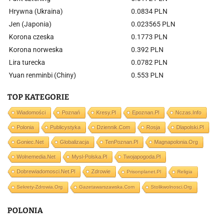
Hrywna (Ukraina)
0.0834 PLN
Jen (Japonia)
0.023565 PLN
Korona czeska
0.1773 PLN
Korona norweska
0.392 PLN
Lira turecka
0.0782 PLN
Yuan renminbi (Chiny)
0.553 PLN
TOP KATEGORIE
Wiadomości
Poznań
Kresy.pl
Epoznan.pl
Nczas.info
Polonia
Publicystyka
Dziennik.com
Rosja
Dlapolski.pl
Goniec.net
Globalizacja
TenPoznan.pl
Magnapolonia.org
Wolnemedia.net
Mysl-Polska.pl
Twojapogoda.pl
Dobrewiadomosci.net.pl
Zdrowie
Prisonplanet.pl
Religia
Sekrety-Zdrowia.org
Gazetawarszawska.com
Stolikwolnosci.org
POLONIA