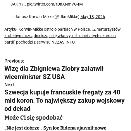
JAK?!?…
pic.twitter.com/rDnXNmVG4M
— Janusz Korwin-Mikke (@JkmMikke)
May 18, 2026
Artykuł
Korwin-Mikke ostro o partiach w Polsce. „Z maturzystów
zrobiłbym rozsądniejszą elitę władzy, niż idioci z tych czterech
partii”
pochodzi z serwisu
NCZAS.INFO
.
Previous:
N
Wizę dla Zbigniewa Ziobry załatwił
a
wiceminister SZ USA
w
Next:
Szwecja kupuje francuskie fregaty za 40
i
mld koron. To największy zakup wojskowy
g
od dekad
a
Może Ci się spodobać
c
„Nie jest dobrze”. Syn Joe Bidena ujawnił nowe