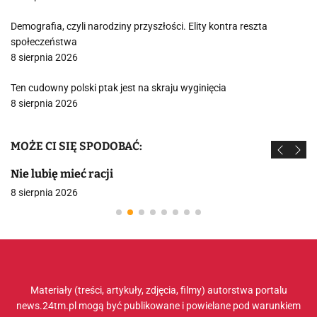
Demografia, czyli narodziny przyszłości. Elity kontra reszta
społeczeństwa
8 sierpnia 2026
Ten cudowny polski ptak jest na skraju wyginięcia
8 sierpnia 2026
MOŻE CI SIĘ SPODOBAĆ:
Nie lubię mieć racji
8 sierpnia 2026
Materiały (treści, artykuły, zdjęcia, filmy) autorstwa portalu
news.24tm.pl mogą być publikowane i powielane pod warunkiem