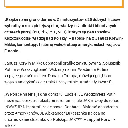
zrobiłbym
„Rządzi nami grono durniów. Z maturzystów z 20 dobrych liceów
rozsądniejszą
wybrałbym rozsądniejszą elitę władzy, niż idiotki i idioci z tych
czterech partyj (PO, PiS, PSL, SLD), którym śp.gen.Czesław
elitę władzy, niż
Kiszczak oddał władzę nad Polską” – napisał na X Janusz Korwin-
Mikke, komentując histerię wokół rotacji amerykańskich wojsk w
Europie.
idioci z tych
Janusz Korwin-Mikke udostępnił grafikę zatytułowaną „Sojusznik
czterech partii”
Putina w Waszyngtonie”. Widzimy na nim Władimira Putina
klepiącego z uśmiechem Donalda Trumpa, mówiącego „Usuń
wojska amerykańskie z Polski, żeby mi nie utrudniały inwazji”.
„W Polsce histeria jak na obrazku. Ludzie! JE Włodzimierz Putin
może nas obrzucić rakietami i dronami – ale JAK miałby dokonać
INWAZJI? Nie potrafi zająć nawet Donbasu, Białoruś obsadzona
przez Amerykanów, JE Aleksander Łukaszenka nalega na
unormowanie stosunków z Polską… JAK?!?” – zapytał Korwin-
Mikke.