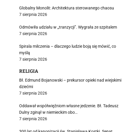
Globalny Monolit: Architektura sterowanego chaosu
7 sierpnia 2026
i
Odmówiła udziału w „tranzycji”. Wygrała ze szpitalem
7 sierpnia 2026
Spirala milczenia – dlaczego ludzie boją się mówić, co
myślą
7 sierpnia 2026
RELIGIA
Bł. Edmund Bojanowski – prekursor opieki nad wiejskimi
dziećmi
7 sierpnia 2026
Oddawał współwięźniom własne jedzenie. Bł. Tadeusz
Dulny zginął w niemieckim obo…
7 sierpnia 2026
300 lat od kanonizacji św. Stanisława Kostki. Senat