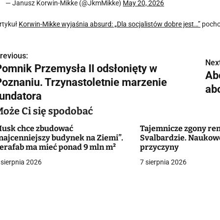
— Janusz Korwin-Mikke (@JkmMikke)
May 20, 2026
rtykuł
Korwin-Mikke wyjaśnia absurd: „Dla socjalistów dobre jest…”
pocho
revious:
N
Next
Pomnik Przemysła II odsłonięty w
Ab
a
Poznaniu. Trzynastoletnie marzenie
abo
w
fundatora
Może Ci się spodobać
usk chce zbudować
Tajemnicze zgony re
g
najcenniejszy budynek na Ziemi”.
Svalbardzie. Naukowc
erafab ma mieć ponad 9 mln m²
przyczyny
a
 sierpnia 2026
7 sierpnia 2026
c
a