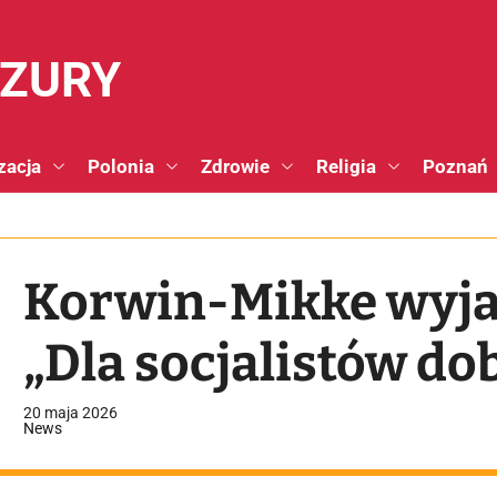
NZURY
zacja
Polonia
Zdrowie
Religia
Poznań
Korwin-Mikke wyja
„Dla socjalistów do
20 maja 2026
News