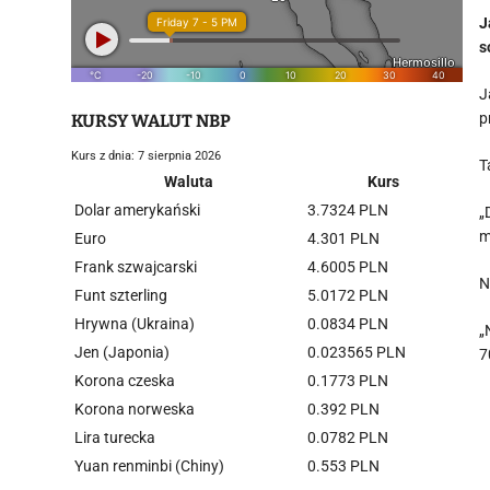
J
s
J
p
KURSY WALUT NBP
Kurs z dnia: 7 sierpnia 2026
T
Waluta
Kurs
Dolar amerykański
3.7324 PLN
„
m
Euro
4.301 PLN
Frank szwajcarski
4.6005 PLN
N
Funt szterling
5.0172 PLN
Hrywna (Ukraina)
0.0834 PLN
„
Jen (Japonia)
0.023565 PLN
7
Korona czeska
0.1773 PLN
Korona norweska
0.392 PLN
Lira turecka
0.0782 PLN
Yuan renminbi (Chiny)
0.553 PLN