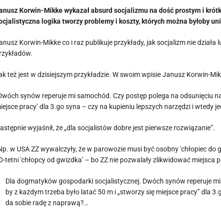
anusz Korwin-Mikke wykazał absurd socjalizmu na dość prostym i krótki
ocjalistyczna logika tworzy problemy i koszty, których można byłoby un
anusz Korwin-Mikke co i raz publikuje przykłady, jak socjalizm nie działa
rzykładów.
ak też jest w dzisiejszym przykładzie. W swoim wpisie Janusz Korwin-Mik
Dwóch synów reperuje mi samochód. Czy postęp polega na odsunięciu narzę
iejsce pracy’ dla 3.go syna – czy na kupieniu lepszych narzędzi i wtedy 
astępnie wyjaśnił, że „dla socjalistów dobre jest pierwsze rozwiązanie”.
Np. w USA ZZ wywalczyły, że w parowozie musi być osobny 'chłopiec do g
0-tetni 'chłopcy od gwizdka’ – bo ZZ nie pozwalały zlikwidować miejsca p
Dla dogmatyków gospodarki socjalistycznej. Dwóch synów reperuje mi
by z każdym trzeba było latać 50 m i „stworzy się miejsce pracy” dla 3.
da sobie radę z naprawą?…