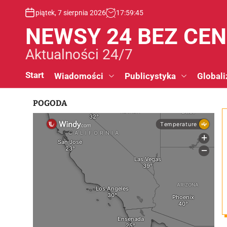
S
piątek, 7 sierpnia 2026
17
:
59
:
46
k
i
NEWSY 24 BEZ CE
p
t
Aktualności 24/7
o
c
Start
Wiadomości
Publicystyka
Globali
o
n
POGODA
t
e
n
t