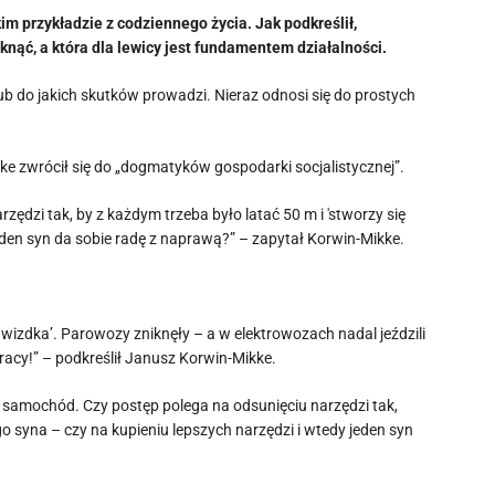
m przykładzie z codziennego życia. Jak podkreślił,
iknąć, a która dla lewicy jest fundamentem działalności.
 lub do jakich skutków prowadzi. Nieraz odnosi się do prostych
ke zwrócił się do „dogmatyków gospodarki socjalistycznej”.
dzi tak, by z każdym trzeba było latać 50 m i 'stworzy się
jeden syn da sobie radę z naprawą?” – zapytał Korwin-Mikke.
wizdka’. Parowozy zniknęły – a w elektrowozach nadal jeździli
racy!” – podkreślił Janusz Korwin-Mikke.
 samochód. Czy postęp polega na odsunięciu narzędzi tak,
go syna – czy na kupieniu lepszych narzędzi i wtedy jeden syn