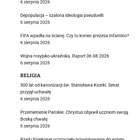
6 sierpnia 2026
Depopulacja – szalona ideologia pseudoelit
j
6 sierpnia 2026
FIFA wpadła na ścianę. Czy to koniec prezesa Infantino?
6 sierpnia 2026
Wojna rosyjsko-ukraińska. Raport 06.08.2026
6 sierpnia 2026
i
RELIGIA
300 lat od kanonizacji św. Stanisława Kostki. Senat
przyjął uchwałę
6 sierpnia 2026
Przemienienie Pańskie. Chrystus objawił uczniom swoją
Boską chwałę
6 sierpnia 2026
Rząd i Episkopat rozpoczęły przygotowania do wizyty