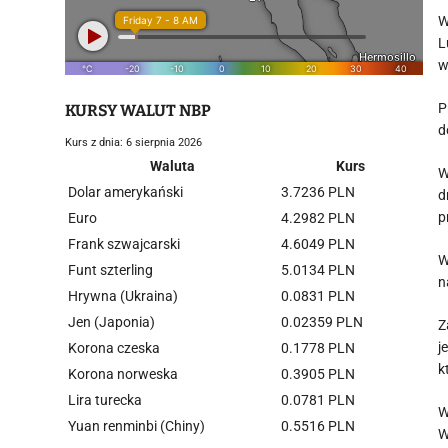
W
L
w
P
KURSY WALUT NBP
d
Kurs z dnia: 6 sierpnia 2026
Waluta
Kurs
W
Dolar amerykański
3.7236 PLN
d
p
Euro
4.2982 PLN
Frank szwajcarski
4.6049 PLN
W
Funt szterling
5.0134 PLN
n
Hrywna (Ukraina)
0.0831 PLN
Jen (Japonia)
0.02359 PLN
Z
j
Korona czeska
0.1778 PLN
k
Korona norweska
0.3905 PLN
Lira turecka
0.0781 PLN
W
Yuan renminbi (Chiny)
0.5516 PLN
W