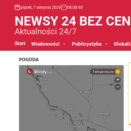
S
piątek, 7 sierpnia 2026
08
:
08
:
40
k
i
NEWSY 24 BEZ CE
p
t
Aktualności 24/7
o
c
Start
Wiadomości
Publicystyka
Globali
o
n
POGODA
t
e
n
t