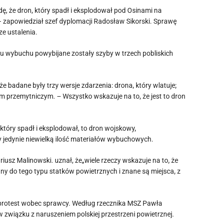
, że dron, który spadł i eksplodował pod Osinami na
– zapowiedział szef dyplomacji Radosław Sikorski. Sprawę
e ustalenia.
u wybuchu powybijane zostały szyby w trzech pobliskich
e badane były trzy wersje zdarzenia: drona, który wlatuje;
m przemytniczym. – Wszystko wskazuje na to, że jest to dron
 który spadł i eksplodował, to dron wojskowy,
 jedynie niewielką ilość materiałów wybuchowych.
usz Malinowski. uznał, że„wiele rzeczy wskazuje na to, że
ywany do tego typu statków powietrznych i znane są miejsca, z
 protest wobec sprawcy. Według rzecznika MSZ Pawła
w związku z naruszeniem polskiej przestrzeni powietrznej.