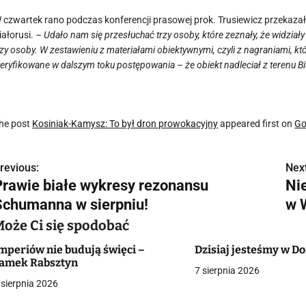
 czwartek rano podczas konferencji prasowej prok. Trusiewicz przekazał,
iałorusi.
– Udało nam się przesłuchać trzy osoby, które zeznały, że widziały 
rzy osoby. W zestawieniu z materiałami obiektywnymi, czyli z nagraniami, k
eryfikowane w dalszym toku postępowania – że obiekt nadleciał z terenu Bi
he post
Kosiniak-Kamysz: To był dron prowokacyjny
appeared first on
Go
revious:
Next
N
Prawie białe wykresy rezonansu
Ni
a
Schumanna w sierpniu!
w 
w
Może Ci się spodobać
mperiów nie budują święci –
Dzisiaj jesteśmy w 
amek Rabsztyn
7 sierpnia 2026
g
 sierpnia 2026
a