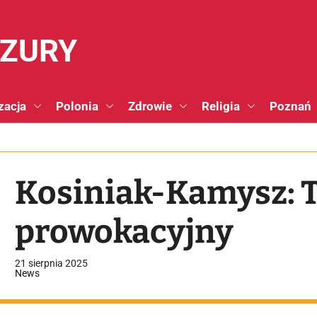
NZURY
zacja
Polonia
Zdrowie
Religia
Poznań
Kosiniak-Kamysz: T
prowokacyjny
21 sierpnia 2025
News