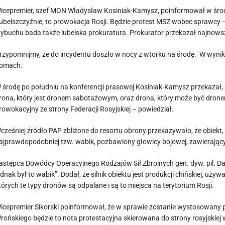
icepremier, szef MON Władysław Kosiniak-Kamysz, poinformował w środę
ubelszczyźnie, to prowokacja Rosji. Będzie protest MSZ wobec sprawcy 
ybuchu bada także lubelska prokuratura. Prokurator przekazał najnowsz
rzypomnijmy, że do incydentu doszło w nocy z wtorku na środę. W wynik
omach.
 środę po południu na konferencji prasowej Kosiniak-Kamysz przekazał, ż
rona, który jest dronem sabotażowym, oraz drona, który może być drone
rowokacyjny ze strony Federacji Rosyjskiej – powiedział.
cześniej źródło PAP zbliżone do resortu obrony przekazywało, że obiekt,
ajprawdopodobniej tzw. wabik, pozbawiony głowicy bojowej, zawierający
astępca Dowódcy Operacyjnego Rodzajów Sił Zbrojnych gen. dyw. pil. Dari
ednak był to wabik”. Dodał, że silnik obiektu jest produkcji chińskiej, uż
tórych te typy dronów są odpalane i są to miejsca na terytorium Rosji.
icepremier Sikorski poinformował, że w sprawie zostanie wystosowany
rońskiego będzie to nota protestacyjna skierowana do strony rosyjskiej 