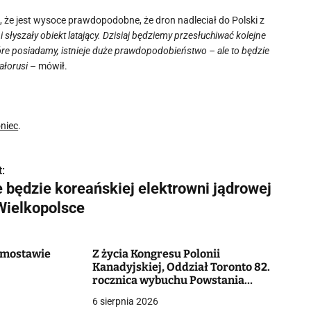
 że jest wysoce prawdopodobne, że dron nadleciał do Polski z
i słyszały obiekt latający. Dzisiaj będziemy przesłuchiwać kolejne
tóre posiadamy, istnieje duże prawdopodobieństwo – ale to będzie
ałorusi
– mówił.
niec
.
:
e będzie koreańskiej elektrowni jądrowej
Wielkopolsce
Domostawie
Z życia Kongresu Polonii
Kanadyjskiej, Oddział Toronto 82.
rocznica wybuchu Powstania
Warszawskiego
6 sierpnia 2026