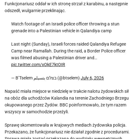
Funkcjonariusz oddał w ich stronę strzał z karabinu, a następnie
odszedł, wulgarnie przeklinając.
Watch footage of an Israeli police officer throwing a stun
grenade into a Palestinian vehicle in Qalandiya camp
Last night (Sunday), Israeli forces raided Qalandiya Refugee
Camp near Ramallah. During the raid, a Border Police officer
was filmed abusing a Palestinian driver and…
pic.twitter.com/xOkE7ktOIR
— B’Tselem בצלם بتسيلم (@btselem)
July 6, 2026
Napaść miała miejsce w niedzielę w trakcie nalotu żydowskich sił
na obóz dla uchodźców Kalandia na terenie Zachodniego Brzegu
okupowanego przez Żydów. BBC poinformowało, że tym razem
wszyscy w samochodzie przeżyli.
Sprawę skomentowała w krajowych mediach żydowska policja.
Przekazano, że funkcjonariusz nie działał zgodnie z procedurami.
Sprawa miała zostać przekazana do wydziału wewnętrznych