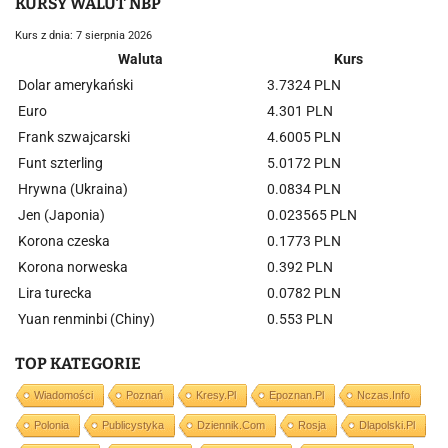
KURSY WALUT NBP
Kurs z dnia: 7 sierpnia 2026
Waluta
Kurs
Dolar amerykański
3.7324 PLN
Euro
4.301 PLN
Frank szwajcarski
4.6005 PLN
Funt szterling
5.0172 PLN
Hrywna (Ukraina)
0.0834 PLN
Jen (Japonia)
0.023565 PLN
Korona czeska
0.1773 PLN
Korona norweska
0.392 PLN
Lira turecka
0.0782 PLN
Yuan renminbi (Chiny)
0.553 PLN
TOP KATEGORIE
Wiadomości
Poznań
Kresy.pl
Epoznan.pl
Nczas.info
Polonia
Publicystyka
Dziennik.com
Rosja
Dlapolski.pl