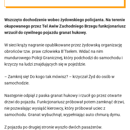
hukowy do
Wszczęto dochodzenie wobec żydowskiego policjanta. Na terenie
samochodu.
okupowanego przez Tel Awiw Zachodniego Brzegu funkcjonariusz
wrzucił do cywilnego pojazdu granat hukowy.
Wszczęto
W sieci krąży nagranie opublikowane przez żydowską organizację
obrońców tzw. praw człowieka B’Tselem. Widać na nim
dochodzenie
mundurowego Policji Granicznej, który podchodzi do samochodu i
krzyczy na ludzi znajdujących się w pojeździe.
[VIDEO]
– Zamknij się! Do kogo tak mówisz? – krzyczał Żyd do osób w
samochodzie.
Następnie odpiął z paska granat hukowy i rzucił go przez otwarte
drzwi do pojazdu. Funkcjonariusz próbował potem zamknąć drzwi,
nie pozwalając wysiąść kierowcy, który próbował uciec z
samochodu. Granat wybuchnął, wypełniając auto chmurą dymu.
Z pojazdu po drugiej stronie wyszło dwóch pasażerów.