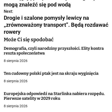
a
mogą znaleźć się pod wodą
w
Next:
Drogie i szalone pomysły lewicy na
i
„zrównoważony transport”. Będą rozdawać
g
rowery
a
Może Ci się spodobać
c
Demografia, czyli narodziny przyszłości. Elity kontra
reszta społeczeństwa
j
8 sierpnia 2026
a
Ten cudowny polski ptak jest na skraju wyginięcia
w
8 sierpnia 2026
p
Europejska odpowiedź na Starlinka nabiera rozpędu.
i
Pierwsze satelity w 2029 roku
s
8 sierpnia 2026