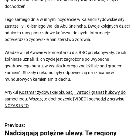
dochodzeń.
Tego samego dnia w innym incydencie w Kalandii żydowskie siły
zastrzeliły 16-letniego Walida Abu Sneineha. Dwoje kolejnych dzieci
odniosło rany postrzałowe kończyn dolnych. Informację
potwierdziło żydowskie ministerstwo zdrowia.
Władze w Tel Awiwie w komentarzu dla BBC przekonywały, że ich
żołnierze uznali, iż ich życie jest zagrożone po „wybuchu
gwałtownego buntu, w wyniku którego znaleźli się pod gradem
kamieni”. Strzały rzekomo były odpowiedzią na rzucanie w
mundurowych kamieniami z dachu.
Artykuł
Koszmar żydowskiej okupacji. Wrzucił granat hukowy do
samochodu. Wszczęto dochodzenie [VIDEO]
pochodzi z serwisu
NCZAS.INFO
.
Previous:
N
Nadciągają potężne ulewy. Te regiony