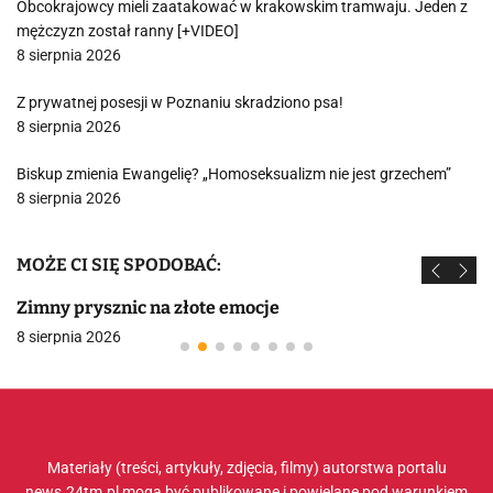
Obcokrajowcy mieli zaatakować w krakowskim tramwaju. Jeden z
mężczyzn został ranny [+VIDEO]
8 sierpnia 2026
Z prywatnej posesji w Poznaniu skradziono psa!
8 sierpnia 2026
Biskup zmienia Ewangelię? „Homoseksualizm nie jest grzechem”
8 sierpnia 2026
MOŻE CI SIĘ SPODOBAĆ:
Zimny prysznic na złote emocje
8 sierpnia 2026
Materiały (treści, artykuły, zdjęcia, filmy) autorstwa portalu
news.24tm.pl mogą być publikowane i powielane pod warunkiem