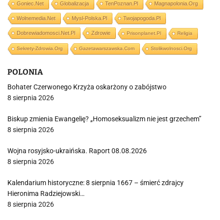
Goniec.net
Globalizacja
TenPoznan.pl
Magnapolonia.org
Wolnemedia.net
Mysl-Polska.pl
Twojapogoda.pl
Dobrewiadomosci.net.pl
Zdrowie
Prisonplanet.pl
Religia
Sekrety-Zdrowia.org
Gazetawarszawska.com
Stolikwolnosci.org
POLONIA
Bohater Czerwonego Krzyża oskarżony o zabójstwo
8 sierpnia 2026
Biskup zmienia Ewangelię? „Homoseksualizm nie jest grzechem”
8 sierpnia 2026
Wojna rosyjsko-ukraińska. Raport 08.08.2026
8 sierpnia 2026
Kalendarium historyczne: 8 sierpnia 1667 – śmierć zdrajcy
Hieronima Radziejowski…
8 sierpnia 2026