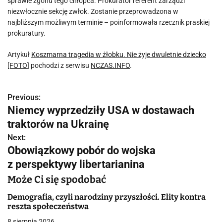
sprawie zgonu tego chłopca. Prokurator referent zarządzi
niezwłocznie sekcję zwłok. Zostanie przeprowadzona w
najbliższym możliwym terminie – poinformowała rzecznik praskiej
prokuratury.
Artykuł
Koszmarna tragedia w żłobku. Nie żyje dwuletnie dziecko
[FOTO]
pochodzi z serwisu
NCZAS.INFO
.
Previous:
N
Niemcy wyprzedziły USA w dostawach
a
traktorów na Ukrainę
w
Next:
Obowiązkowy pobór do wojska
i
z perspektywy libertarianina
g
Może Ci się spodobać
a
Demografia, czyli narodziny przyszłości. Elity kontra
reszta społeczeństwa
c
8 sierpnia 2026