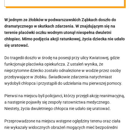
dziecko [FOTO]
W jednym ze żłobków w podwarszawskich Ząbkach doszło do
dramatycznego w skutkach zdarzenia. W znajdującym się na
terenie placówki oczku wodnym utonął niespełna dwuletni
chłopiec. Mimo podjęcia akcji ratunkowej, życia dziecka nie udało
się uratować.
Do tragedii doszło w środę na posesji przy ulicy Kwiatowej, gdzie
funkcjonuje placówka opiekuńcza. Z ustaleń wynika, że
nieprzytomne dziecko zostało odnalezione w wodzie przez osoby
przebywające w żłobku. Świadkowie zdarzenia natychmiast
wydobyli chłopca i przystąpili do udzielania mu pierwszej pomocy.
Pierwsi na miejscu byli policjanci, którzy przejęli akcję reanimacyjną,
a następnie pojawiły się zespoły ratownictwa medycznego.
Niestety, życia dwuletniego chłopca nie udało się uratować.
Przeprowadzone na miejscu wstępne oględziny terenu oraz ciała
nie wykazały widocznych obrażeń mogących mieć bezpośredni