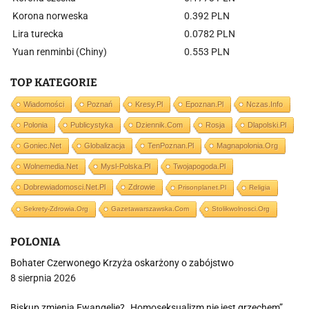
Korona norweska
0.392 PLN
Lira turecka
0.0782 PLN
Yuan renminbi (Chiny)
0.553 PLN
TOP KATEGORIE
Wiadomości
Poznań
Kresy.pl
Epoznan.pl
Nczas.info
Polonia
Publicystyka
Dziennik.com
Rosja
Dlapolski.pl
Goniec.net
Globalizacja
TenPoznan.pl
Magnapolonia.org
Wolnemedia.net
Mysl-Polska.pl
Twojapogoda.pl
Dobrewiadomosci.net.pl
Zdrowie
Prisonplanet.pl
Religia
Sekrety-Zdrowia.org
Gazetawarszawska.com
Stolikwolnosci.org
POLONIA
Bohater Czerwonego Krzyża oskarżony o zabójstwo
8 sierpnia 2026
Biskup zmienia Ewangelię? „Homoseksualizm nie jest grzechem”