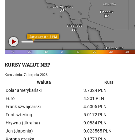
KURSY WALUT NBP
Kurs z dnia: 7 sierpnia 2026
Waluta
Kurs
Dolar amerykański
3.7324 PLN
Euro
4.301 PLN
Frank szwajcarski
4.6005 PLN
Funt szterling
5.0172 PLN
Hrywna (Ukraina)
0.0834 PLN
Jen (Japonia)
0.023565 PLN
Korona czeska
0.1773 PLN