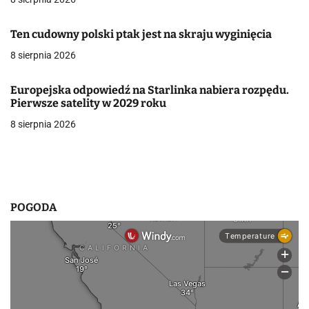
j
Ten cudowny polski ptak jest na skraju wyginięcia
a
8 sierpnia 2026
w
p
Europejska odpowiedź na Starlinka nabiera rozpędu.
Pierwsze satelity w 2029 roku
i
8 sierpnia 2026
s
u
POGODA