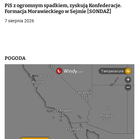
p
PiS z ogromnym spadkiem, zyskują Konfederacje.
i
Formacja Morawieckiego w Sejmie [SONDAŻ]
7 sierpnia 2026
s
u
POGODA