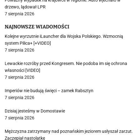
Poważny wypadek na krajówce w regionie. Auto wjechało w
drzewo, lądował LPR
7 sierpnia 2026
NAJNOWSZE WIADOMOŚCI
Kolejne wyrzutnie iLauncher dla Wojska Polskiego. Wzmocnią
system Pilica+ [+VIDEO]
7 sierpnia 2026
Lewackie rozróby przed Kongresem. Nie podoba im się ochrona
własności [VIDEO]
7 sierpnia 2026
Imperiów nie budują święci – zamek Rabsztyn
7 sierpnia 2026
Dzisiaj jesteśmy w Domostawie
7 sierpnia 2026
Mężczyzna zatrzymany nad poznańskim jeziorem usłyszał zarzut.
Zaczepiał nastolatkę