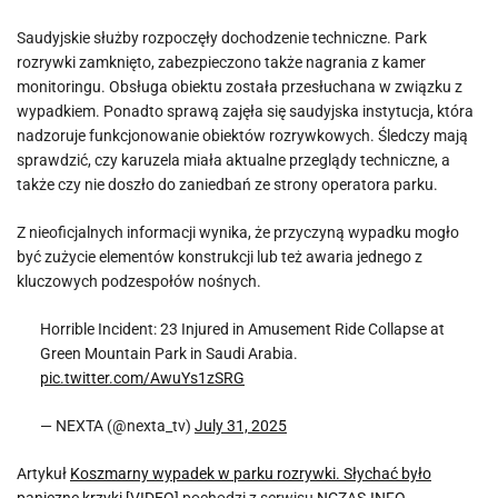
Saudyjskie służby rozpoczęły dochodzenie techniczne. Park
rozrywki zamknięto, zabezpieczono także nagrania z kamer
monitoringu. Obsługa obiektu została przesłuchana w związku z
wypadkiem. Ponadto sprawą zajęła się saudyjska instytucja, która
nadzoruje funkcjonowanie obiektów rozrywkowych. Śledczy mają
sprawdzić, czy karuzela miała aktualne przeglądy techniczne, a
także czy nie doszło do zaniedbań ze strony operatora parku.
Z nieoficjalnych informacji wynika, że przyczyną wypadku mogło
być zużycie elementów konstrukcji lub też awaria jednego z
kluczowych podzespołów nośnych.
Horrible Incident: 23 Injured in Amusement Ride Collapse at
Green Mountain Park in Saudi Arabia.
pic.twitter.com/AwuYs1zSRG
— NEXTA (@nexta_tv)
July 31, 2025
Artykuł
Koszmarny wypadek w parku rozrywki. Słychać było