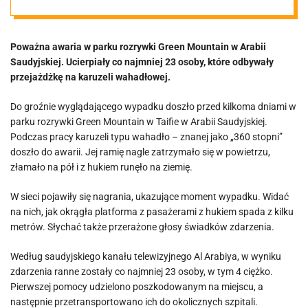
paniczne krzyki
Poważna awaria w parku rozrywki Green Mountain w Arabii
[VIDEO]
Saudyjskiej. Ucierpiały co najmniej 23 osoby, które odbywały
przejażdżkę na karuzeli wahadłowej.
Do groźnie wyglądającego wypadku doszło przed kilkoma dniami w
parku rozrywki Green Mountain w Taifie w Arabii Saudyjskiej.
Podczas pracy karuzeli typu wahadło – znanej jako „360 stopni”
doszło do awarii. Jej ramię nagle zatrzymało się w powietrzu,
złamało na pół i z hukiem runęło na ziemię.
W sieci pojawiły się nagrania, ukazujące moment wypadku. Widać
na nich, jak okrągła platforma z pasażerami z hukiem spada z kilku
metrów. Słychać także przerażone głosy świadków zdarzenia.
Według saudyjskiego kanału telewizyjnego Al Arabiya, w wyniku
zdarzenia ranne zostały co najmniej 23 osoby, w tym 4 ciężko.
Pierwszej pomocy udzielono poszkodowanym na miejscu, a
następnie przetransportowano ich do okolicznych szpitali.