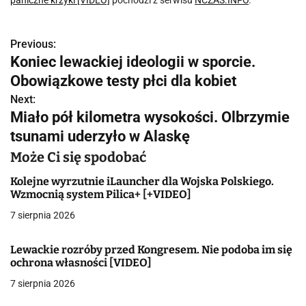
paniczne krzyki [VIDEO]
pochodzi z serwisu
NCZAS.INFO
.
Previous:
N
Koniec lewackiej ideologii w sporcie.
a
Obowiązkowe testy płci dla kobiet
w
Next:
Miało pół kilometra wysokości. Olbrzymie
i
tsunami uderzyło w Alaskę
g
Może Ci się spodobać
a
Kolejne wyrzutnie iLauncher dla Wojska Polskiego.
Wzmocnią system Pilica+ [+VIDEO]
c
7 sierpnia 2026
j
Lewackie rozróby przed Kongresem. Nie podoba im się
a
ochrona własności [VIDEO]
w
7 sierpnia 2026