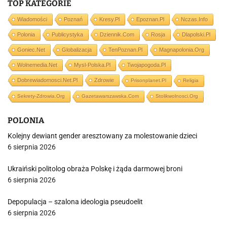
TOP KATEGORIE
Wiadomości
Poznań
Kresy.pl
Epoznan.pl
Nczas.info
Polonia
Publicystyka
Dziennik.com
Rosja
Dlapolski.pl
Goniec.net
Globalizacja
TenPoznan.pl
Magnapolonia.org
Wolnemedia.net
Mysl-Polska.pl
Twojapogoda.pl
Dobrewiadomosci.net.pl
Zdrowie
Prisonplanet.pl
Religia
Sekrety-Zdrowia.org
Gazetawarszawska.com
Stolikwolnosci.org
POLONIA
Kolejny dewiant gender aresztowany za molestowanie dzieci
6 sierpnia 2026
Ukraiński politolog obraża Polskę i żąda darmowej broni
6 sierpnia 2026
Depopulacja – szalona ideologia pseudoelit
6 sierpnia 2026