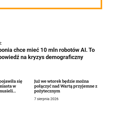
:
ponia chce mieć 10 mln robotów AI. To
powiedź na kryzys demograficzny
ojawiła się
Już we wtorek będzie można
miasta w
połączyć nad Wartą przyjemne z
musieli
pożytecznym
7 sierpnia 2026