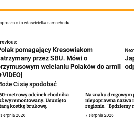
oprosiła o to właścicielka samochodu.
revious:
N
Polak pomagający Kresowiakom
Next
a
zatrzymany przez SBU. Mówi o
Ja
w
przymusowym wcielaniu Polaków do armii
od
[+VIDEO]
Może Ci się spodobać
g
60-metrowy odcinek chodnika
Na znaku drogowym p
a
uż wyremontowany. Usunięto
niepoprawna nazwa 
tarą kostkę brukową
regionie. "Będziemy 
c
zmieniać dowody?"
 sierpnia 2026
7 sierpnia 2026