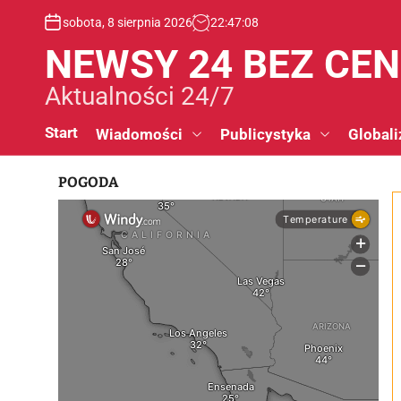
S
sobota, 8 sierpnia 2026
22
:
47
:
08
k
i
NEWSY 24 BEZ CE
p
t
Aktualności 24/7
o
c
Start
Wiadomości
Publicystyka
Globali
o
n
POGODA
t
e
n
t