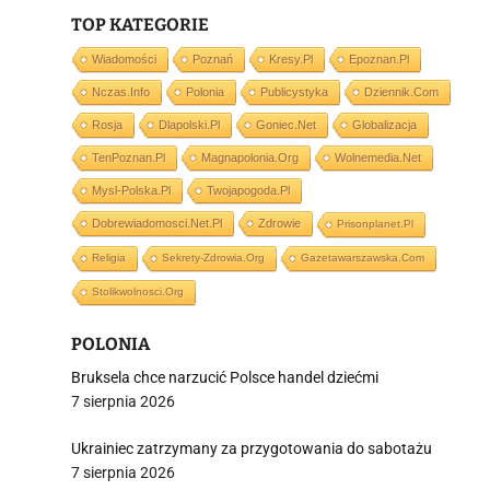
TOP KATEGORIE
Wiadomości
Poznań
Kresy.pl
Epoznan.pl
Nczas.info
Polonia
Publicystyka
Dziennik.com
i
Rosja
Dlapolski.pl
Goniec.net
Globalizacja
TenPoznan.pl
Magnapolonia.org
Wolnemedia.net
Mysl-Polska.pl
Twojapogoda.pl
Dobrewiadomosci.net.pl
Zdrowie
Prisonplanet.pl
Religia
Sekrety-Zdrowia.org
Gazetawarszawska.com
Stolikwolnosci.org
POLONIA
Bruksela chce narzucić Polsce handel dziećmi
7 sierpnia 2026
Ukrainiec zatrzymany za przygotowania do sabotażu
7 sierpnia 2026