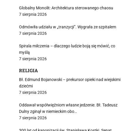
Globalny Monolit: Architektura sterowanego chaosu
7 sierpnia 2026
Odmówiła udziału w „tranzycji”. Wygrała ze szpitalem
7 sierpnia 2026
Spirala milczenia – dlaczego ludzie boją się mówić, co
myślą
7 sierpnia 2026
RELIGIA
Bł. Edmund Bojanowski – prekursor opieki nad wiejskimi
dziećmi
7 sierpnia 2026
Oddawał współwięźniom własne jedzenie. Bł. Tadeusz
Dulny zginął w niemieckim obo…
7 sierpnia 2026
300 lat od kanonizacji św. Stanisława Kostki. Senat