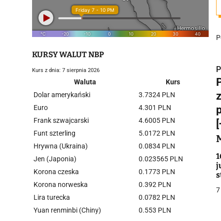
P
KURSY WALUT NBP
P
Kurs z dnia: 7 sierpnia 2026
Waluta
Kurs
Dolar amerykański
3.7324 PLN
Euro
4.301 PLN
Frank szwajcarski
4.6005 PLN
i
Funt szterling
5.0172 PLN
Hrywna (Ukraina)
0.0834 PLN
1
Jen (Japonia)
0.023565 PLN
j
Korona czeska
0.1773 PLN
s
Korona norweska
0.392 PLN
7
Lira turecka
0.0782 PLN
j
Yuan renminbi (Chiny)
0.553 PLN