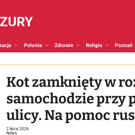
NZURY
zacja
Polonia
Zdrowie
Religia
Poznań
Kot zamknięty w r
samochodzie przy 
ulicy. Na pomoc rus
miejskie
2 lipca 2026
News