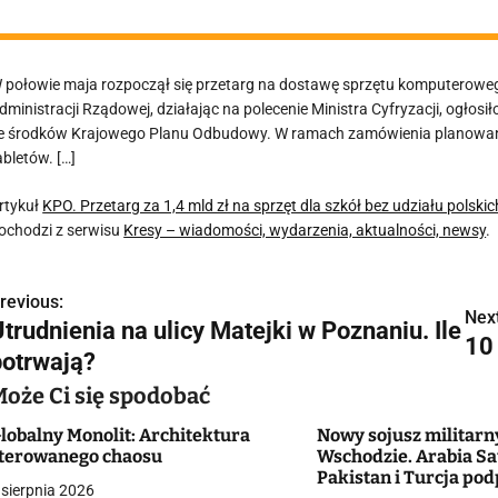
 połowie maja rozpoczął się przetarg na dostawę sprzętu komputerowego
dministracji Rządowej, działając na polecenie Ministra Cyfryzacji, ogłos
e środków Krajowego Planu Odbudowy. W ramach zamówienia planowany 
abletów. […]
rtykuł
KPO. Przetarg za 1,4 mld zł na sprzęt dla szkół bez udziału polski
ochodzi z serwisu
Kresy – wiadomości, wydarzenia, aktualności, newsy
.
revious:
N
Next
trudnienia na ulicy Matejki w Poznaniu. Ile
10
a
potrwają?
w
Może Ci się spodobać
lobalny Monolit: Architektura
Nowy sojusz militarn
terowanego chaosu
Wschodzie. Arabia Sa
g
Pakistan i Turcja pod
 sierpnia 2026