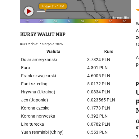
W
A
KURSY WALUT NBP
z
t
Kurs z dnia: 7 sierpnia 2026
Waluta
Kurs
A
Dolar amerykański
3.7324 PLN
p
Euro
4.301 PLN
Frank szwajcarski
4.6005 PLN
Funt szterling
5.0172 PLN
P
U
Hrywna (Ukraina)
0.0834 PLN
Jen (Japonia)
0.023565 PLN
Korona czeska
0.1773 PLN
Korona norweska
0.392 PLN
i
G
Lira turecka
0.0782 PLN
s
Yuan renminbi (Chiny)
0.553 PLN
7