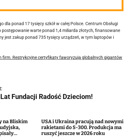
 dla ponad 17 tysięcy szkół w całej Polsce. Centrum Obsługi
iło postępowanie warte ponad 1,4 miliarda złotych, finansowane
jest zakup ponad 735 tysięcy urządzeń, w tym laptopów i
ch firm. Restrykcyjne certyfikaty faworyzują globalnych gigantów
:
 Lat Fundacji Radość Dzieciom!
y na Bliskim
USA i Ukraina pracują nad nowymi
udyjska,
rakietami do S-300. Produkcja ma
pisały
ruszyć jeszcze w 2026 roku