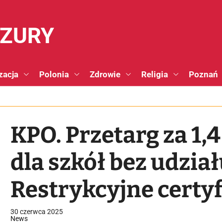
NZURY
zacja
Polonia
Zdrowie
Religia
Poznań
KPO. Przetarg za 1,4
dla szkół bez udział
Restrykcyjne certyf
faworyzują globaln
30 czerwca 2025
News