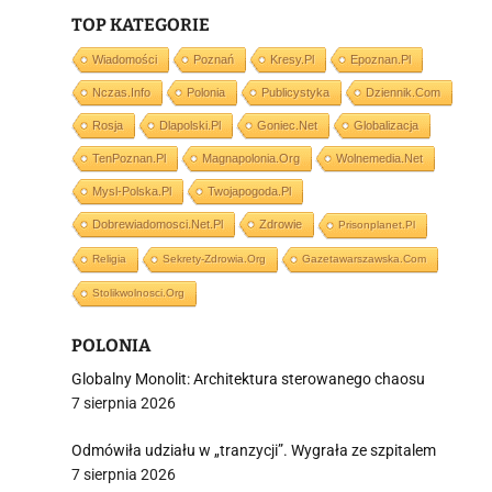
TOP KATEGORIE
Wiadomości
Poznań
Kresy.pl
Epoznan.pl
Nczas.info
Polonia
Publicystyka
Dziennik.com
j
Rosja
Dlapolski.pl
Goniec.net
Globalizacja
TenPoznan.pl
Magnapolonia.org
Wolnemedia.net
Mysl-Polska.pl
Twojapogoda.pl
Dobrewiadomosci.net.pl
Zdrowie
Prisonplanet.pl
Religia
Sekrety-Zdrowia.org
Gazetawarszawska.com
i
Stolikwolnosci.org
POLONIA
Globalny Monolit: Architektura sterowanego chaosu
7 sierpnia 2026
Odmówiła udziału w „tranzycji”. Wygrała ze szpitalem
7 sierpnia 2026