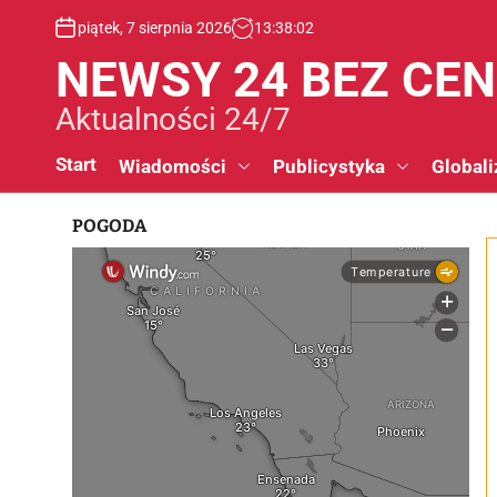
S
piątek, 7 sierpnia 2026
13
:
38
:
03
k
i
NEWSY 24 BEZ CE
p
t
Aktualności 24/7
o
c
Start
Wiadomości
Publicystyka
Globali
o
n
POGODA
t
e
n
t