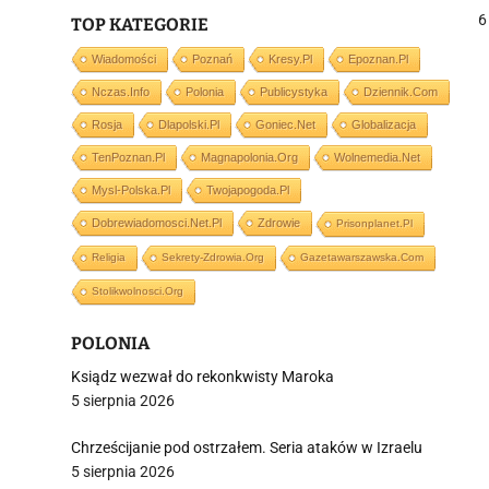
j
6
TOP KATEGORIE
Wiadomości
Poznań
Kresy.pl
Epoznan.pl
j
Nczas.info
Polonia
Publicystyka
Dziennik.com
Rosja
Dlapolski.pl
Goniec.net
Globalizacja
TenPoznan.pl
Magnapolonia.org
Wolnemedia.net
Mysl-Polska.pl
Twojapogoda.pl
Dobrewiadomosci.net.pl
Zdrowie
Prisonplanet.pl
i
Religia
Sekrety-Zdrowia.org
Gazetawarszawska.com
Stolikwolnosci.org
POLONIA
Ksiądz wezwał do rekonkwisty Maroka
5 sierpnia 2026
Chrześcijanie pod ostrzałem. Seria ataków w Izraelu
5 sierpnia 2026