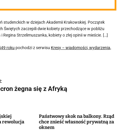
ń studenckich w dziejach Akademii Krakowskiej. Początek
ch Świętych zaczepili dwie kobiety przechodzące w pobliżu
Regina Strzelimuszanka, kobiety o złej opinii w mieście. […]
549 roku
pochodzi z serwisu
Kresy – wiadomości, wydarzenia,
:
cron żegna się z Afryką
skiej
Państwowy skok na balkony. Rząd
a rewolucja
chce znieść własność prywatną za
oknem