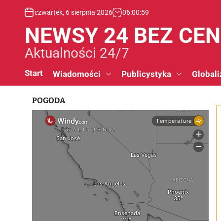
S
czwartek, 6 sierpnia 2026
06
:
01
:
00
k
i
NEWSY 24 BEZ CE
p
t
Aktualności 24/7
o
c
Start
Wiadomości
Publicystyka
Globali
o
n
POGODA
t
e
n
t