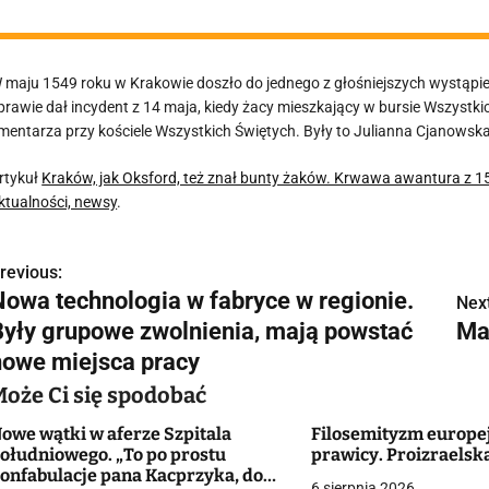
 maju 1549 roku w Krakowie doszło do jednego z głośniejszych wystąpie
prawie dał incydent z 14 maja, kiedy żacy mieszkający w bursie Wszystki
mentarza przy kościele Wszystkich Świętych. Były to Julianna Cjanowska i 
rtykuł
Kraków, jak Oksford, też znał bunty żaków. Krwawa awantura z 1
ktualności, newsy
.
revious:
N
Nowa technologia w fabryce w regionie.
Next
a
Były grupowe zwolnienia, mają powstać
Ma
w
nowe miejsca pracy
Może Ci się spodobać
owe wątki w aferze Szpitala
Filosemityzm europej
g
ołudniowego. „To po prostu
prawicy. Proizraelsk
onfabulacje pana Kacprzyka, do
a
6 sierpnia 2026