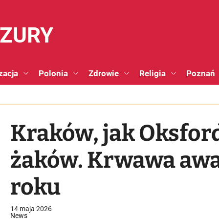
NZURY
zacja
Polonia
Zdrowie
Religia
Poznań
Kraków, jak Oksford
żaków. Krwawa awa
roku
14 maja 2026
News