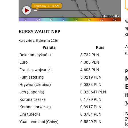
W
s
KURSY WALUT NBP
c
Kurs z dnia: 5 sierpnia 2026
A
Waluta
Kurs
a
Dolar amerykański
3.732 PLN
Euro
4.305 PLN
Frank szwajcarski
4.608 PLN
P
Funt szterling
5.0219 PLN
Hrywna (Ukraina)
0.0834 PLN
Jen (Japonia)
0.023647 PLN
Korona czeska
0.1779 PLN
i
Korona norweska
0.3917 PLN
N
Lira turecka
0.0784 PLN
P
Yuan renminbi (Chiny)
0.5529 PLN
k