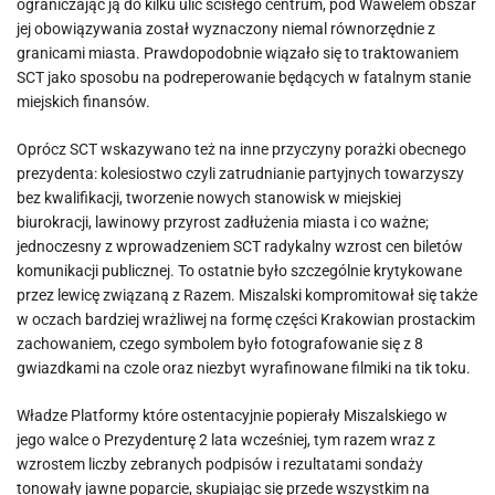
ograniczając ją do kilku ulic ścisłego centrum, pod Wawelem obszar
jej obowiązywania został wyznaczony niemal równorzędnie z
granicami miasta. Prawdopodobnie wiązało się to traktowaniem
SCT jako sposobu na podreperowanie będących w fatalnym stanie
miejskich finansów.
Oprócz SCT wskazywano też na inne przyczyny porażki obecnego
prezydenta: kolesiostwo czyli zatrudnianie partyjnych towarzyszy
bez kwalifikacji, tworzenie nowych stanowisk w miejskiej
biurokracji, lawinowy przyrost zadłużenia miasta i co ważne;
jednoczesny z wprowadzeniem SCT radykalny wzrost cen biletów
komunikacji publicznej. To ostatnie było szczególnie krytykowane
przez lewicę związaną z Razem. Miszalski kompromitował się także
w oczach bardziej wrażliwej na formę części Krakowian prostackim
zachowaniem, czego symbolem było fotografowanie się z 8
gwiazdkami na czole oraz niezbyt wyrafinowane filmiki na tik toku.
Władze Platformy które ostentacyjnie popierały Miszalskiego w
jego walce o Prezydenturę 2 lata wcześniej, tym razem wraz z
wzrostem liczby zebranych podpisów i rezultatami sondaży
tonowały jawne poparcie, skupiając się przede wszystkim na