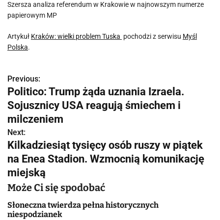
Szersza analiza referendum w Krakowie w najnowszym numerze
papierowym MP
Artykuł
Kraków: wielki problem Tuska
pochodzi z serwisu
Myśl
Polska
.
Previous:
N
Politico: Trump żąda uznania Izraela.
a
Sojusznicy USA reagują śmiechem i
w
milczeniem
Next:
i
Kilkadziesiąt tysięcy osób ruszy w piątek
g
na Enea Stadion. Wzmocnią komunikację
miejską
a
Może Ci się spodobać
c
Słoneczna twierdza pełna historycznych
j
niespodzianek