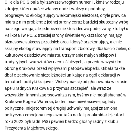
O ile dla PO Gibała był zawsze wrogiem numer 1, kimś w rodzaju
zdrajcy, który opuścił własny obóz i walczy o podobny,
progresywno ekologizujący wielkomiejski elektorat, o tyle prawica
miała z nim problem: z jednej strony coraz bardziej skuteczny wróg
naszego wroga, ale jednocześnie ktoś ideowo podejrzany, kto był u
Palikota i w PO. Z trzeciej strony świetnie wykształcony, mający
biznesowe sukcesy przedsiębiorca i dosyć przekonujący, ale nie
skrajny ekolog stawiający na transport zbiorowy, dbałość o zieleń, o
kulturowe dziedzictwo miasta, utrzymanie małych sklepów i
tradycyjnych warsztatów rzemieślniczych, a przede wszystkim
obronę Krakowa przed wpływami patodeweloperki. Gibała także
dbał o zachowanie niezależności unikając na ogół deklaracji w
tematach polityki krajowej. Wstrzymał się od głosowania w czasie
apelu radnych Krakowa o przymus szczepień, ale wraz ze
wszystkimi innymi zagłosował za tym, byśmy nie mogli słuchać w
Krakowie Rogera Watersa, bo ten miał niewłaściwe poglądy
polityczne. Inicjatorem tej drugiej uchwały mającej znamiona
polityczno-emocjonalnego szantażu na fali proukraińskiej euforii
roku 2022 byli radni PiS i pewien bardzo głośny radny z klubu
Prezydenta Majchrowskiego.