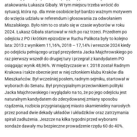
atakowaniu Łukasza Gibały. W tym miejscu trzeba wrócić do
sytuacji, która np. dla mnie osobiście był bardzo ważnym motywem
do wzięcia udziału w referendum i głosowania za odwołaniem
Miszalskiego. Było nim to co stało się w czasie wyborów w roku
2024. Łukasz Gibała startował w nich po raz trzeci. Przedtem po
odejściu z PO i krótkim epizodzie w Ruchu Palikota były to kolejno
lata: 2013 z wynikiem 11,16%, 2018 – 17,14% i wreszcie 2024 kiedy
po odejściu pełniącego urząd prezydenta Jacka Majchrowskiego po
raz pierwszy wszedł do drugiej tury i przegrał z kandydatem PO
osiągając wynik 48,96%. W międzyczasie w r. 2018 został Radnym
Krakowa i także obecnie jest w niej członkiem klubu Kraków dla
Mieszkańców. Był wcześniej posłem, radnym sejmiku, startował w
wyborach do Senatu. Był pryncypialnym przeciwnikiem polityki
Jacka Majchrowskiego i wyglądało na to, że po jego odejściu jest
naturalnym kandydatem do zdecydowanej zmiany sposobu
rządzenia, rozbicia przygniatającej miasto skamienieliny narosłych
przez ponad dwie dekady układów i układzików oraz zatrzymania
spirali zadłużenia. Jeszcze na kilka tygodni przed wyborami
sondaże dawały mu bezpieczne prowadzenie rzędu 60 do 40%.