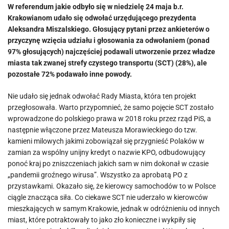
W referendum jakie odbyło się w niedzielę 24 maja b.r.
Krakowianom udało się odwołać urzędującego prezydenta
Aleksandra Miszalskiego. Głosujący pytani przez ankieterów o
przyczynę wzięcia udziału i głosowania za odwołaniem (ponad
97% głosujących) najczęściej podawali utworzenie przez władze
miasta tak zwanej strefy czystego transportu (SCT) (28%), ale
pozostałe 72% podawało inne powody.
Nie udało się jednak odwołać Rady Miasta, która ten projekt
przegłosowała. Warto przypomnieć, że samo pojęcie SCT zostało
wprowadzone do polskiego prawa w 2018 roku przez rząd PiS, a
następnie włączone przez Mateusza Morawieckiego do tzw.
kamieni milowych jakimi zobowiązał się przygnieść Polaków w
zamian za wspólny unijny kredyt o nazwie KPO, odbudowujący
ponoć kraj po zniszczeniach jakich sam w nim dokonał w czasie
„pandemii groźnego wirusa”. Wszystko za aprobatą PO z
przystawkami. Okazało się, że kierowcy samochodów to w Polsce
ciągle znacząca siła. Co ciekawe SCT nie uderzało w kierowców
mieszkających w samym Krakowie, jednak w odróżnieniu od innych
miast, które potraktowały to jako zło konieczne i wykpiły się