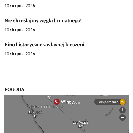
a
10 sierpnia 2026
w
Nie skreślajmy węgla brunatnego!
p
10 sierpnia 2026
i
Kino historyczne z własnej kieszeni
s
10 sierpnia 2026
u
POGODA