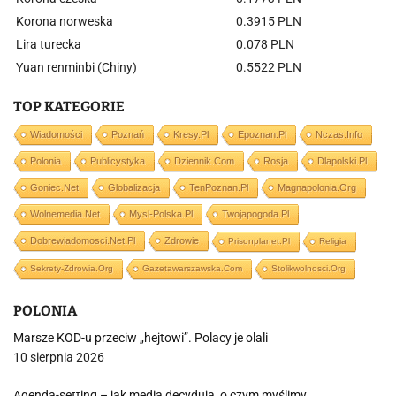
Korona norweska
0.3915 PLN
Lira turecka
0.078 PLN
Yuan renminbi (Chiny)
0.5522 PLN
TOP KATEGORIE
Wiadomości
Poznań
Kresy.pl
Epoznan.pl
Nczas.info
Polonia
Publicystyka
Dziennik.com
Rosja
Dlapolski.pl
Goniec.net
Globalizacja
TenPoznan.pl
Magnapolonia.org
Wolnemedia.net
Mysl-Polska.pl
Twojapogoda.pl
Dobrewiadomosci.net.pl
Zdrowie
Prisonplanet.pl
Religia
Sekrety-Zdrowia.org
Gazetawarszawska.com
Stolikwolnosci.org
POLONIA
Marsze KOD-u przeciw „hejtowi”. Polacy je olali
10 sierpnia 2026
Agenda-setting – jak media decydują, o czym myślimy