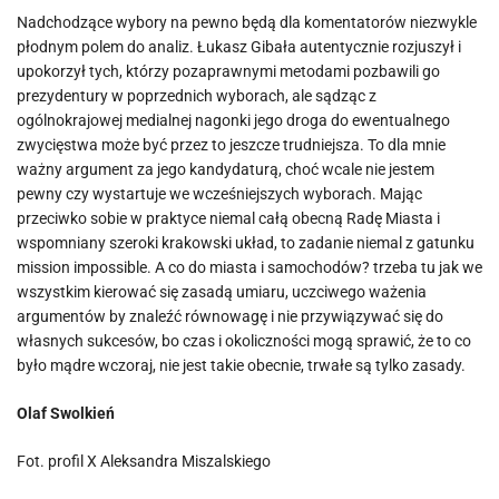
Nadchodzące wybory na pewno będą dla komentatorów niezwykle
płodnym polem do analiz. Łukasz Gibała autentycznie rozjuszył i
upokorzył tych, którzy pozaprawnymi metodami pozbawili go
prezydentury w poprzednich wyborach, ale sądząc z
ogólnokrajowej medialnej nagonki jego droga do ewentualnego
zwycięstwa może być przez to jeszcze trudniejsza. To dla mnie
ważny argument za jego kandydaturą, choć wcale nie jestem
pewny czy wystartuje we wcześniejszych wyborach. Mając
przeciwko sobie w praktyce niemal całą obecną Radę Miasta i
wspomniany szeroki krakowski układ, to zadanie niemal z gatunku
mission impossible. A co do miasta i samochodów? trzeba tu jak we
wszystkim kierować się zasadą umiaru, uczciwego ważenia
argumentów by znaleźć równowagę i nie przywiązywać się do
własnych sukcesów, bo czas i okoliczności mogą sprawić, że to co
było mądre wczoraj, nie jest takie obecnie, trwałe są tylko zasady.
Olaf Swolkień
Fot. profil X Aleksandra Miszalskiego