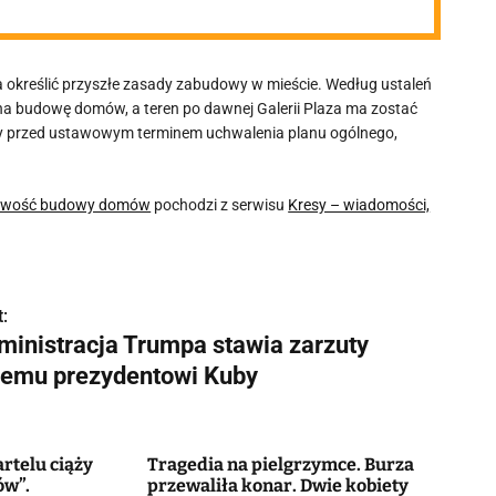
 określić przyszłe zasady zabudowy w mieście. Według ustaleń
 na budowę domów, a teren po dawnej Galerii Plaza ma zostać
cy przed ustawowym terminem uchwalenia planu ogólnego,
żliwość budowy domów
pochodzi z serwisu
Kresy – wiadomości,
:
ministracja Trumpa stawia zarzuty
łemu prezydentowi Kuby
rtelu ciąży
Tragedia na pielgrzymce. Burza
ów”.
przewaliła konar. Dwie kobiety