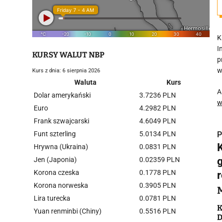
K
I
KURSY WALUT NBP
p
w
Kurs z dnia: 6 sierpnia 2026
Waluta
Kurs
A
Dolar amerykański
3.7236 PLN
w
Euro
4.2982 PLN
Frank szwajcarski
4.6049 PLN
Funt szterling
5.0134 PLN
P
Hrywna (Ukraina)
0.0831 PLN
g
Jen (Japonia)
0.02359 PLN
Korona czeska
0.1778 PLN
Korona norweska
0.3905 PLN
i
Lira turecka
0.0781 PLN
K
Yuan renminbi (Chiny)
0.5516 PLN
D