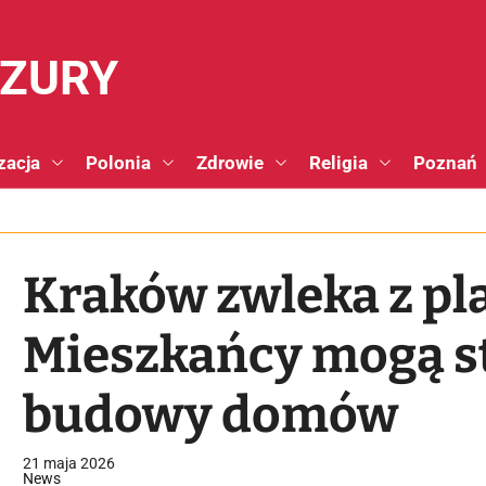
NZURY
zacja
Polonia
Zdrowie
Religia
Poznań
Kraków zwleka z p
Mieszkańcy mogą s
budowy domów
21 maja 2026
News