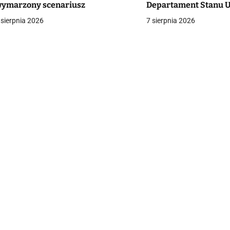
ymarzony scenariusz
Departament Stanu 
a
zaoferował ponad st
 sierpnia 2026
7 sierpnia 2026
dolarów za pomoc
c
a
w
p
s
u