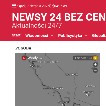
S
piątek, 7 sierpnia 2026
04
:
35
:
39
k
i
NEWSY 24 BEZ CE
p
t
Aktualności 24/7
o
c
Start
Wiadomości
Publicystyka
Globali
o
n
POGODA
t
e
n
t