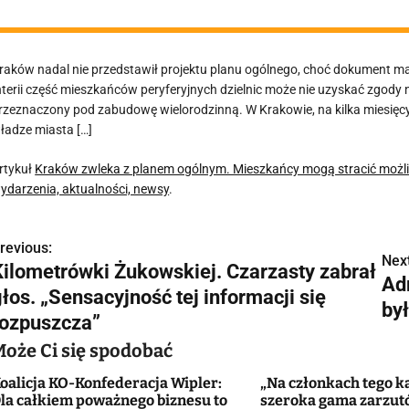
raków nadal nie przedstawił projektu planu ogólnego, choć dokument ma
nterii część mieszkańców peryferyjnych dzielnic może nie uzyskać zgody
rzeznaczony pod zabudowę wielorodzinną. W Krakowie, na kilka miesię
ładze miasta […]
rtykuł
Kraków zwleka z planem ogólnym. Mieszkańcy mogą stracić mo
ydarzenia, aktualności, newsy
.
revious:
N
Next
Kilometrówki Żukowskiej. Czarzasty zabrał
Ad
a
łos. „Sensacyjność tej informacji się
by
w
rozpuszcza”
Może Ci się spodobać
oalicja KO-Konfederacja Wipler:
„Na członkach tego ka
g
la całkiem poważnego biznesu to
szeroka gama zarzut