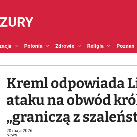
NZURY
zacja
Polonia
Zdrowie
Religia
Poznań
Kreml odpowiada Li
ataku na obwód kró
„graniczą z szaleń
20 maja 2026
News