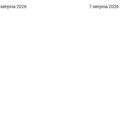
a
 sierpnia 2026
7 sierpnia 2026
c
a
w
p
s
u