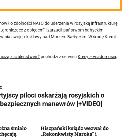
ówił o zdolności NATO do uderzenia w rosyjską infrastrukturę
o „graniczące z obłędem” i zarzucił państwom bałtyckim
kowania swojej eksklawy nad Morzem Bałtyckim. W środę Kreml
aniczą z szaleństwem”
pochodzi z serwisu
Kresy – wiadomości,
:
tyjscy piloci oskarżają rosyjskich o
ebezpiecznych manewrów [+VIDEO]
ożna śmiało
Hiszpański ksiądz wezwał do
chęcają
„Rekonkwisty Maroka” i