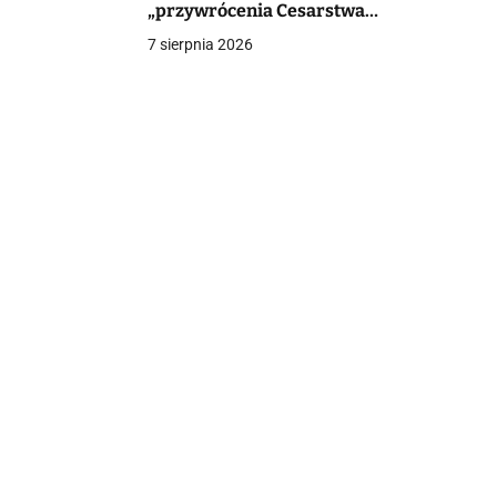
„przywrócenia Cesarstwa
Rzymskiego”. Reakcja diecezji
7 sierpnia 2026