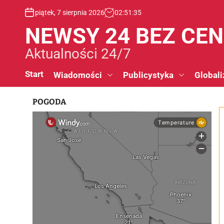
S
piątek, 7 sierpnia 2026
02
:
51
:
36
k
i
NEWSY 24 BEZ CE
p
t
Aktualności 24/7
o
c
Start
Wiadomości
Publicystyka
Globali
o
n
POGODA
t
e
n
t