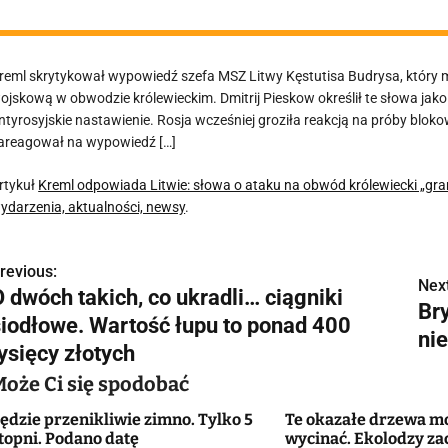
reml skrytykował wypowiedź szefa MSZ Litwy Kęstutisa Budrysa, który m
ojskową w obwodzie królewieckim. Dmitrij Pieskow określił te słowa jak
ntyrosyjskie nastawienie. Rosja wcześniej groziła reakcją na próby blo
areagował na wypowiedź […]
rtykuł
Kreml odpowiada Litwie: słowa o ataku na obwód królewiecki „gr
ydarzenia, aktualności, newsy
.
revious:
N
Next
O dwóch takich, co ukradli… ciągniki
Bry
a
siodłowe. Wartość łupu to ponad 400
ni
w
ysięcy złotych
Może Ci się spodobać
ędzie przenikliwie zimno. Tylko 5
Te okazałe drzewa m
g
topni. Podano datę
wycinać. Ekolodzy za