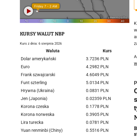
K
w
KURSY WALUT NBP
a
z
Kurs z dnia: 6 sierpnia 2026
Waluta
Kurs
A
Dolar amerykański
3.7236 PLN
w
Euro
4.2982 PLN
Frank szwajcarski
4.6049 PLN
Funt szterling
5.0134 PLN
P
Hrywna (Ukraina)
0.0831 PLN
Jen (Japonia)
0.02359 PLN
Korona czeska
0.1778 PLN
t
Korona norweska
0.3905 PLN
i
Lira turecka
0.0781 PLN
B
Yuan renminbi (Chiny)
0.5516 PLN
s