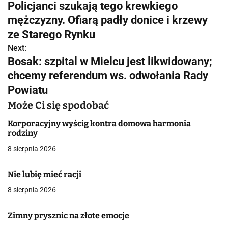
Policjanci szukają tego krewkiego
a
mężczyzny. Ofiarą padły donice i krzewy
w
ze Starego Rynku
Next:
i
Bosak: szpital w Mielcu jest likwidowany;
g
chcemy referendum ws. odwołania Rady
Powiatu
a
Może Ci się spodobać
c
Korporacyjny wyścig kontra domowa harmonia
j
rodziny
a
8 sierpnia 2026
w
Nie lubię mieć racji
p
8 sierpnia 2026
i
Zimny prysznic na złote emocje
s