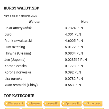
KURSY WALUT NBP
Kurs z dnia: 7 sierpnia 2026
Waluta
Kurs
Dolar amerykański
3.7324 PLN
Euro
4.301 PLN
Frank szwajcarski
4.6005 PLN
Funt szterling
5.0172 PLN
Hrywna (Ukraina)
0.0834 PLN
Jen (Japonia)
0.023565 PLN
Korona czeska
0.1773 PLN
Korona norweska
0.392 PLN
Lira turecka
0.0782 PLN
Yuan renminbi (Chiny)
0.553 PLN
TOP KATEGORIE
Wiadomości
Poznań
Kresy.pl
Epoznan.pl
Nczas.info