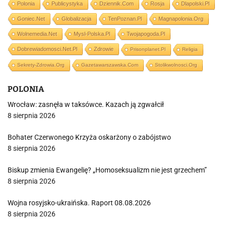
Polonia
Publicystyka
Dziennik.com
Rosja
Dlapolski.pl
Goniec.net
Globalizacja
TenPoznan.pl
Magnapolonia.org
Wolnemedia.net
Mysl-Polska.pl
Twojapogoda.pl
Dobrewiadomosci.net.pl
Zdrowie
Prisonplanet.pl
Religia
Sekrety-Zdrowia.org
Gazetawarszawska.com
Stolikwolnosci.org
POLONIA
Wrocław: zasnęła w taksówce. Kazach ją zgwałcił
8 sierpnia 2026
Bohater Czerwonego Krzyża oskarżony o zabójstwo
8 sierpnia 2026
Biskup zmienia Ewangelię? „Homoseksualizm nie jest grzechem”
8 sierpnia 2026
Wojna rosyjsko-ukraińska. Raport 08.08.2026
8 sierpnia 2026