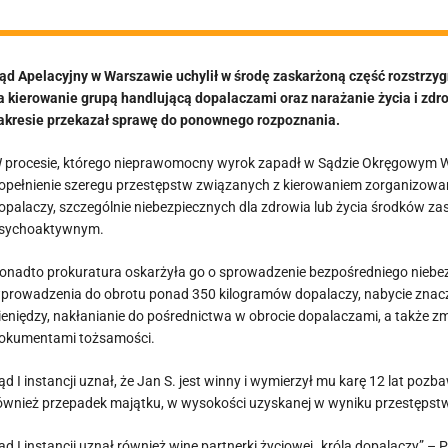
ąd Apelacyjny w Warszawie uchylił w środę zaskarżoną część rozstrzy
a kierowanie grupą handlującą dopalaczami oraz narażanie życia i zdro
akresie przekazał sprawę do ponownego rozpoznania.
 procesie, którego nieprawomocny wyrok zapadł w Sądzie Okręgowym Wa
opełnienie szeregu przestępstw związanych z kierowaniem zorganizowan
opalaczy, szczególnie niebezpiecznych dla zdrowia lub życia środków za
sychoaktywnym.
onadto prokuratura oskarżyła go o sprowadzenie bezpośredniego niebezp
prowadzenia do obrotu ponad 350 kilogramów dopalaczy, nabycie znaczn
ieniędzy, nakłanianie do pośrednictwa w obrocie dopalaczami, a także 
okumentami tożsamości.
ąd I instancji uznał, że Jan S. jest winny i wymierzył mu karę 12 lat pozb
ównież przepadek majątku, w wysokości uzyskanej w wyniku przestępstwa
ąd I instancji uznał również winę partnerki życiowej „króla dopalaczy” – Pa