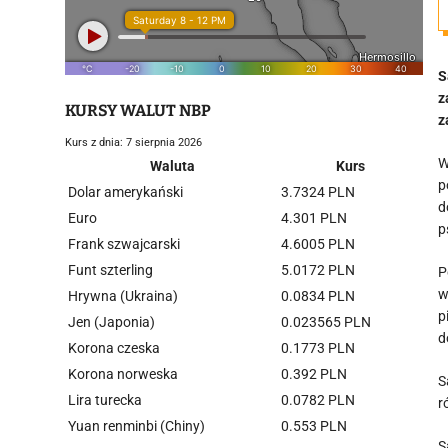
S
z
KURSY WALUT NBP
z
Kurs z dnia: 7 sierpnia 2026
W
Waluta
Kurs
p
Dolar amerykański
3.7324 PLN
d
Euro
4.301 PLN
p
Frank szwajcarski
4.6005 PLN
Funt szterling
5.0172 PLN
P
w
Hrywna (Ukraina)
0.0834 PLN
p
Jen (Japonia)
0.023565 PLN
d
Korona czeska
0.1773 PLN
Korona norweska
0.392 PLN
S
Lira turecka
0.0782 PLN
r
Yuan renminbi (Chiny)
0.553 PLN
S