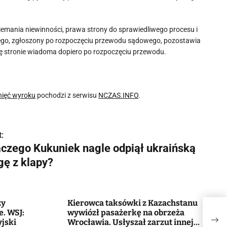
emania niewinności, prawa strony do sprawiedliwego procesu i
dziego, zgłoszony po rozpoczęciu przewodu sądowego, pozostawia
ię stronie wiadoma dopiero po rozpoczęciu przewodu.
gnięć wyroku
pochodzi z serwisu
NCZAS.INFO
.
:
aczego Kukuniek nagle odpiął ukraińską
gę z klapy?
zy
Kierowca taksówki z Kazachstanu
Dlac
. WSJ:
wywiózł pasażerkę na obrzeża
kla
jski
Wrocławia. Usłyszał zarzut innej