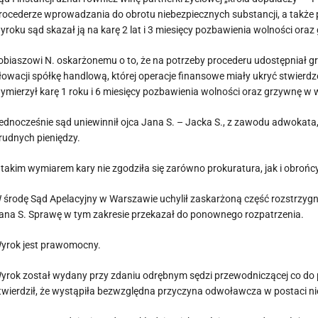
rocederze wprowadzania do obrotu niebezpiecznych substancji, a takż
yroku sąd skazał ją na karę 2 lat i 3 miesięcy pozbawienia wolności oraz
obiaszowi N. oskarżonemu o to, że na potrzeby procederu udostępniał gr
łowacji spółkę handlową, której operacje finansowe miały ukryć stwier
ymierzył karę 1 roku i 6 miesięcy pozbawienia wolności oraz grzywnę w w
ednocześnie sąd uniewinnił ojca Jana S. – Jacka S., z zawodu adwokata
rudnych pieniędzy.
 takim wymiarem kary nie zgodziła się zarówno prokuratura, jak i obrońcy
 środę Sąd Apelacyjny w Warszawie uchylił zaskarżoną część rozstrzygnię
ana S. Sprawę w tym zakresie przekazał do ponownego rozpatrzenia.
yrok jest prawomocny.
yrok został wydany przy zdaniu odrębnym sędzi przewodniczącej co do
twierdził, że wystąpiła bezwzględna przyczyna odwoławcza w postaci ni