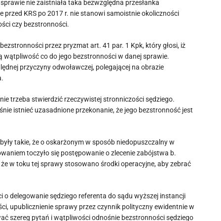
sprawie nie zaistniała taka bezwzględna przesłanka
 przed KRS po 2017 r. nie stanowi samoistnie okoliczności
ści czy bezstronności.
stronności przez pryzmat art. 41 par. 1 Kpk, który głosi, iż
ą wątpliwość co do jego bezstronności w danej sprawie.
lędnej przyczyny odwoławczej, polegającej na obrazie
a.
 nie trzeba stwierdzić rzeczywistej stronniczości sędziego.
nie istnieć uzasadnione przekonanie, że jego bezstronność jest
 były takie, że o oskarżonym w sposób niedopuszczalny w
owaniem toczyło się postępowanie o zlecenie zabójstwa b.
 że w toku tej sprawy stosowano środki operacyjne, aby zebrać
i o delegowanie sędziego referenta do sądu wyższej instancji
ci, upublicznienie sprawy przez czynnik polityczny ewidentnie w
 szereg pytań i wątpliwości odnośnie bezstronności sędziego