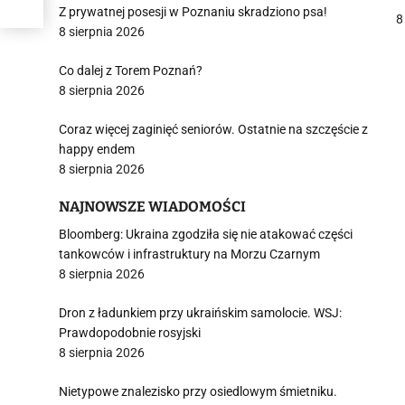
Z prywatnej posesji w Poznaniu skradziono psa!
8
8 sierpnia 2026
j
Co dalej z Torem Poznań?
8 sierpnia 2026
Coraz więcej zaginięć seniorów. Ostatnie na szczęście z
happy endem
8 sierpnia 2026
i
NAJNOWSZE WIADOMOŚCI
Bloomberg: Ukraina zgodziła się nie atakować części
tankowców i infrastruktury na Morzu Czarnym
8 sierpnia 2026
Dron z ładunkiem przy ukraińskim samolocie. WSJ:
Prawdopodobnie rosyjski
8 sierpnia 2026
Nietypowe znalezisko przy osiedlowym śmietniku.