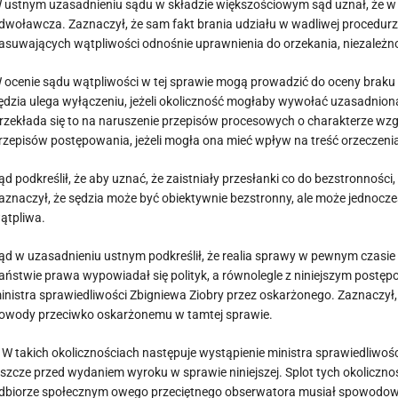
 ustnym uzasadnieniu sądu w składzie większościowym sąd uznał, że w 
dwoławcza. Zaznaczył, że sam fakt brania udziału w wadliwej procedurze
asuwających wątpliwości odnośnie uprawnienia do orzekania, niezależno
 ocenie sądu wątpliwości w tej sprawie mogą prowadzić do oceny braku bez
ędzia ulega wyłączeniu, jeżeli okoliczność mogłaby wywołać uzasadnion
rzekłada się to na naruszenie przepisów procesowych o charakterze wzg
rzepisów postępowania, jeżeli mogła ona mieć wpływ na treść orzeczeni
ąd podkreślił, że aby uznać, że zaistniały przesłanki co do bezstronności,
aznaczył, że sędzia może być obiektywnie bezstronny, ale może jednocześ
ątpliwa.
ąd w uzasadnieniu ustnym podkreślił, że realia sprawy w pewnym czasie
aństwie prawa wypowiadał się polityk, a równolegle z niniejszym postęp
inistra sprawiedliwości Zbigniewa Ziobry przez oskarżonego. Zaznaczył,
owody przeciwko oskarżonemu w tamtej sprawie.
 W takich okolicznościach następuje wystąpienie ministra sprawiedliwośc
eszcze przed wydaniem wyroku w sprawie niniejszej. Splot tych okolicznoś
dbiorze społecznym owego przeciętnego obserwatora musiał spowodować