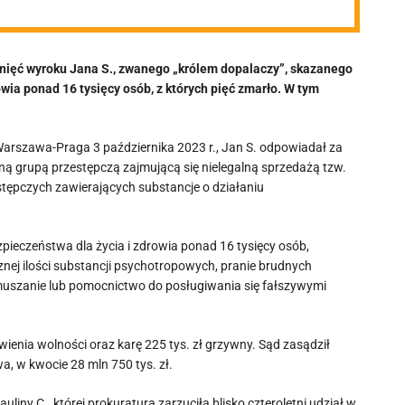
gnięć wyroku Jana S., zwanego „królem dopalaczy”, skazanego
wia ponad 16 tysięcy osób, z których pięć zmarło. W tym
rszawa-Praga 3 października 2023 r., Jan S. odpowiadał za
ą grupą przestępczą zajmującą się nielegalną sprzedażą tzw.
stępczych zawierających substancje o działaniu
ieczeństwa dla życia i zdrowia ponad 16 tysięcy osób,
ej ilości substancji psychotropowych, pranie brudnych
zmuszanie lub pomocnictwo do posługiwania się fałszywymi
awienia wolności oraz karę 225 tys. zł grzywny. Sąd zasądził
, w kwocie 28 mln 750 tys. zł.
uliny C., której prokuratura zarzuciła blisko czteroletni udział w