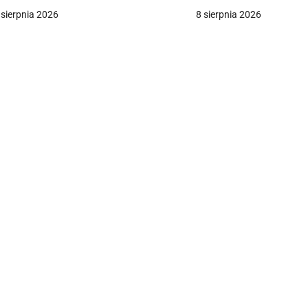
a
 sierpnia 2026
8 sierpnia 2026
c
a
w
p
s
u