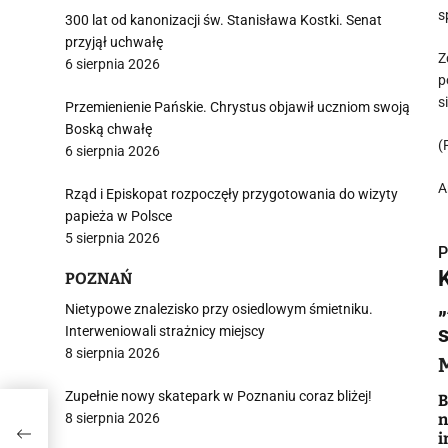
s
300 lat od kanonizacji św. Stanisława Kostki. Senat
przyjął uchwałę
Z
6 sierpnia 2026
p
s
Przemienienie Pańskie. Chrystus objawił uczniom swoją
Boską chwałę
(
6 sierpnia 2026
A
Rząd i Episkopat rozpoczęły przygotowania do wizyty
papieża w Polsce
5 sierpnia 2026
P
POZNAŃ
Nietypowe znalezisko przy osiedlowym śmietniku.
Interweniowali strażnicy miejscy
8 sierpnia 2026
i
Zupełnie nowy skatepark w Poznaniu coraz bliżej!
B
8 sierpnia 2026
n
y
i