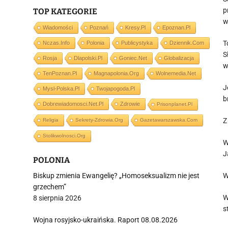
p
TOP KATEGORIE
w
Wiadomości
Poznań
Kresy.pl
Epoznan.pl
T
Nczas.info
Polonia
Publicystyka
Dziennik.com
S
Rosja
Dlapolski.pl
Goniec.net
Globalizacja
w
TenPoznan.pl
Magnapolonia.org
Wolnemedia.net
J
Mysl-Polska.pl
Twojapogoda.pl
b
Dobrewiadomosci.net.pl
Zdrowie
Prisonplanet.pl
Z
Religia
Sekrety-Zdrowia.org
Gazetawarszawska.com
Stolikwolnosci.org
W
J
POLONIA
Biskup zmienia Ewangelię? „Homoseksualizm nie jest
W
grzechem”
W
8 sierpnia 2026
s
Wojna rosyjsko-ukraińska. Raport 08.08.2026