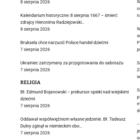
W
8 sierpnia 2026
o
Kalendarium historyczne: 8 sierpnia 1667 – śmierć
n
zdrajcy Hieronima Radziejowski…
W
8 sierpnia 2026
s
Bruksela chce narzucić Polsce handel dziećmi
P
7 sierpnia 2026
p
Ukrainiec zatrzymany za przygotowania do sabotażu
S
7 sierpnia 2026
Z
w
RELIGIA
S
Bł. Edmund Bojanowski – prekursor opieki nad wiejskimi
p
dziećmi
m
7 sierpnia 2026
d
Oddawał współwięźniom własne jedzenie. Bł. Tadeusz
–
Dulny zginął w niemieckim obo…
j
7 sierpnia 2026
o