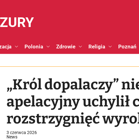
NZURY
zacja
Polonia
Zdrowie
Religia
Poznań
„Król dopalaczy” n
apelacyjny uchylił 
rozstrzygnięć wyr
3 czerwca 2026
News