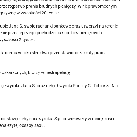
e przestępstwo prania brudnych pieniędzy. W nieprawomocnym
 grzywnę w wysokości 20 tys. zł.
upie Jana S. swoje rachunki bankowe oraz utworzył na terenie
dzenie przestępczego pochodzenia środków pieniężnych,
ysokości 2 tys. zł.
, któremu w toku śledztwa przedstawiono zarzuty prania
 oskarżonych, którzy wnieśli apelację.
ć wyroku Jana S. oraz uchylił wyroki Pauliny C., Tobiasza N. i
 podstawy uchylenia wyroku. Sąd odwoławczy w mniejszości
enależytej obsady sądu.