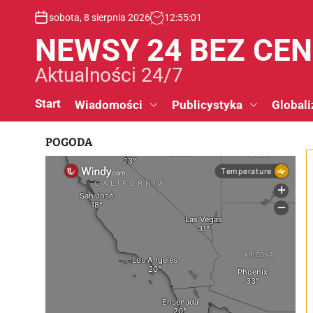
S
sobota, 8 sierpnia 2026
12
:
55
:
02
k
i
NEWSY 24 BEZ CE
p
t
Aktualności 24/7
o
c
Start
Wiadomości
Publicystyka
Globali
o
n
POGODA
t
e
n
t