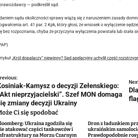
prawozdawcy — podkreślił sąd.
daniem sądu okoliczności sprawy wiążą się z naruszeniem zasady domni
ogwałcenia art. 41 par. 2 Kpk, który głosi, że wniosek o wyłączenie sę
ię bez rozpoznania, chyba że przyczyna wyłączenia powstała lub stała s
PAP)
rtykuł
„Król dopalaczy” niewinny? Sąd apelacyjny uchylił część rozstrzy
revious:
N
Next
Kosiniak-Kamysz o decyzji Zełenskiego:
Dl
a
„Akt nieprzyjacielski”. Szef MON domaga
fla
w
się zmiany decyzji Ukrainy
Może Ci się spodobać
loomberg: Ukraina zgodziła się
Dron z ładunkiem pr
g
ie atakować części tankowców i
ukraińskim samolocie
nfrastruktury na Morzu Czarnym
Prawdopodobnie rosy