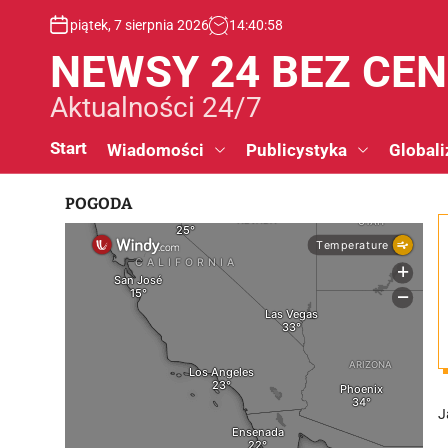
S
piątek, 7 sierpnia 2026
14
:
40
:
58
k
i
NEWSY 24 BEZ CE
p
t
Aktualności 24/7
o
c
Start
Wiadomości
Publicystyka
Globali
o
n
POGODA
t
e
n
t
J