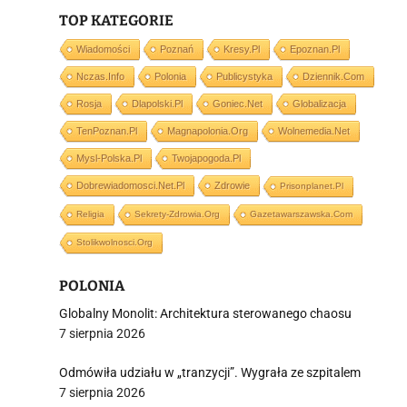
i
TOP KATEGORIE
Wiadomości
Poznań
Kresy.pl
Epoznan.pl
Nczas.info
Polonia
Publicystyka
Dziennik.com
Rosja
Dlapolski.pl
Goniec.net
Globalizacja
TenPoznan.pl
Magnapolonia.org
Wolnemedia.net
Mysl-Polska.pl
Twojapogoda.pl
Dobrewiadomosci.net.pl
Zdrowie
Prisonplanet.pl
Religia
Sekrety-Zdrowia.org
Gazetawarszawska.com
Stolikwolnosci.org
POLONIA
Globalny Monolit: Architektura sterowanego chaosu
7 sierpnia 2026
Odmówiła udziału w „tranzycji”. Wygrała ze szpitalem
7 sierpnia 2026