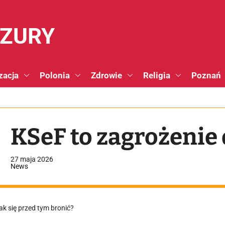
NZURY
zacja
Polonia
Zdrowie
Religia
Poznań
KSeF to zagrożenie 
27 maja 2026
News
ak się przed tym bronić?