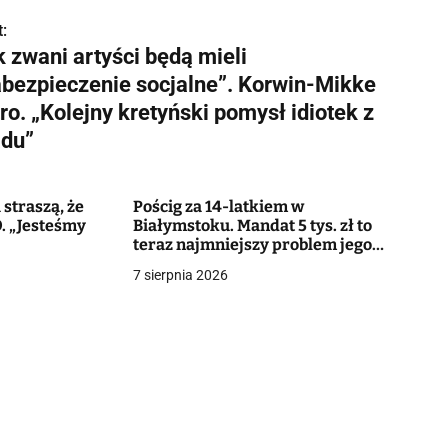
:
 zwani artyści będą mieli
abezpieczenie socjalne”. Korwin-Mikke
ro. „Kolejny kretyński pomysł idiotek z
ądu”
straszą, że
Pościg za 14-latkiem w
. „Jesteśmy
Białymstoku. Mandat 5 tys. zł to
teraz najmniejszy problem jego
matki
7 sierpnia 2026