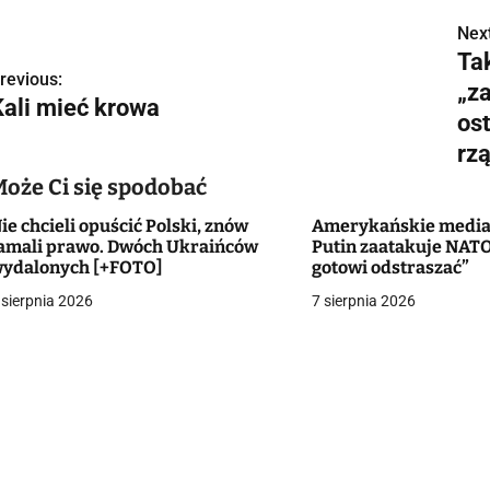
Next
N
Tak
a
revious:
„z
Kali mieć krowa
w
ost
rz
Może Ci się spodobać
g
ie chcieli opuścić Polski, znów
Amerykańskie media 
a
amali prawo. Dwóch Ukraińców
Putin zaatakuje NATO
ydalonych [+FOTO]
gotowi odstraszać”
c
 sierpnia 2026
7 sierpnia 2026
a
w
p