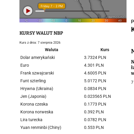
P
KURSY WALUT NBP
Kurs z dnia: 7 sierpnia 2026
i
Waluta
Kurs
Dolar amerykański
3.7324 PLN
N
Euro
4.301 PLN
ł
w
Frank szwajcarski
4.6005 PLN
Funt szterling
5.0172 PLN
7
Hrywna (Ukraina)
0.0834 PLN
j
Jen (Japonia)
0.023565 PLN
Korona czeska
0.1773 PLN
Korona norweska
0.392 PLN
Lira turecka
0.0782 PLN
Yuan renminbi (Chiny)
0.553 PLN