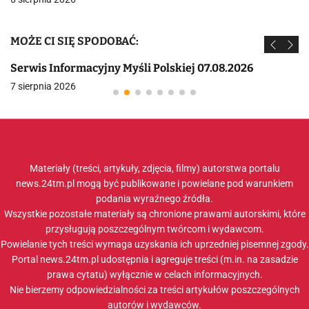
MOŻE CI SIĘ SPODOBAĆ:
Serwis Informacyjny Myśli Polskiej 07.08.2026
7 sierpnia 2026
Materiały (treści, artykuły, zdjęcia, filmy) autorstwa portalu
news.24tm.pl mogą być publikowane i powielane pod warunkiem
podania wyraźnego źródła.
Wszystkie pozostałe materiały są chronione prawami autorskimi, które
przysługują poszczególnym twórcom i wydawcom.
Powielanie tych treści wymaga uzyskania ich uprzedniej pisemnej zgody.
Portal news.24tm.pl udostępnia i agreguje treści (m.in. na zasadzie
prawa cytatu) wyłącznie w celach informacyjnych.
Nie bierzemy odpowiedzialności za treści artykułów poszczególnych
autorów i wydawców.