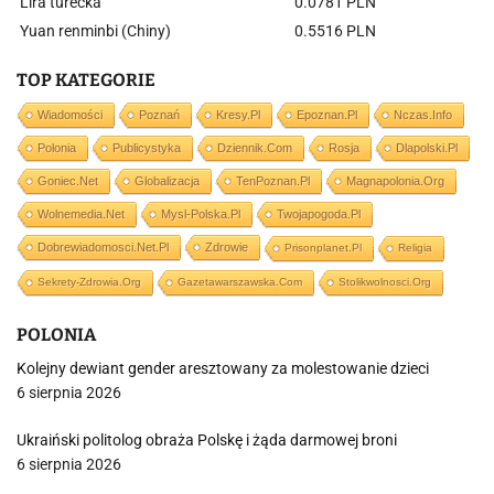
Lira turecka
0.0781 PLN
Yuan renminbi (Chiny)
0.5516 PLN
TOP KATEGORIE
Wiadomości
Poznań
Kresy.pl
Epoznan.pl
Nczas.info
Polonia
Publicystyka
Dziennik.com
Rosja
Dlapolski.pl
Goniec.net
Globalizacja
TenPoznan.pl
Magnapolonia.org
Wolnemedia.net
Mysl-Polska.pl
Twojapogoda.pl
Dobrewiadomosci.net.pl
Zdrowie
Prisonplanet.pl
Religia
Sekrety-Zdrowia.org
Gazetawarszawska.com
Stolikwolnosci.org
POLONIA
Kolejny dewiant gender aresztowany za molestowanie dzieci
6 sierpnia 2026
Ukraiński politolog obraża Polskę i żąda darmowej broni
6 sierpnia 2026