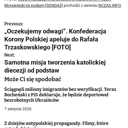
Morawiecki na podium [SONDAŻ]
pochodzi z serwisu
NCZAS.INFO
.
Previous:
N
„Oczekujemy odwagi”. Konfederacja
a
Korony Polskiej apeluje do Rafała
w
Trzaskowskiego [FOTO]
Next:
i
Samotna misja tworzenia katolickiej
g
diecezji od podstaw
a
Może Ci się spodobać
c
Ściągnęli miliony imigrantów bez weryfikacji. Teraz
Bocheński z PiS deklaruje, że będzie deportował
j
bezrobotnych Ukraińców
7 sierpnia 2026
a
w
Z dziejów antypolskiej propagandy. Filmy, które