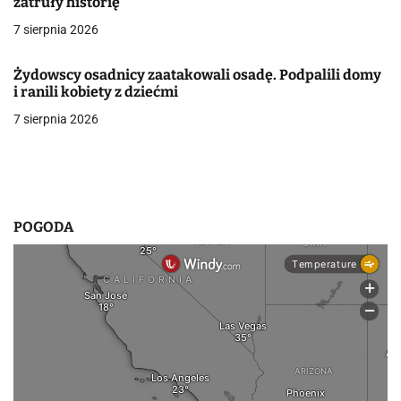
zatruły historię
p
7 sierpnia 2026
i
Żydowscy osadnicy zaatakowali osadę. Podpalili domy
s
i ranili kobiety z dziećmi
u
7 sierpnia 2026
POGODA