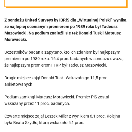
Tusk i
Z sondażu United Surveys by IBRiS dla „Wirtualnej Polski” wynika,
Morawiecki na
że najlepiej ocenianym premierem po 1989 roku był Tadeusz
Mazowiecki. Na podium znaleźli się też Donald Tusk i Mateusz
podium
Morawiecki.
Uczestników badania zapytano, kto ich zdaniem był najlepszym
[SONDAŻ]
premierem po 1989 roku. 16,4 proc. badanych w sondażu uważa,
że najlepszym premierem III RP był Tadeusz Mazowiecki.
Drugie miejsce zajął Donald Tusk. Wskazało go 11,5 proc.
ankietowanych.
Podium zamknął Mateusz Morawiecki. Premier PiS został
wskazany przez 11 proc. badanych.
Czwarte miejsce zajął Leszek Miller z wynikiem 6,1 proc. Kolejna
była Beata Szydło, którą wskazało 5,1 proc.