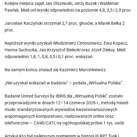
Kolejne miejsca zajęli Jan Olszewski, Jerzy Buzek i Waldemar
Pawlak. Mieli oni wyniki odpowiednio na poziomie 4,8, 3,5 i 2,9 proc.
Jarosław Kaczyński otrzymał 2,7 proc. głosów, a Marek Belka 2
proc.
Najniższe wyniki uzyskali Włodzimierz Cimoszewicz, Ewa Kopacz,
Hanna Suchocka, Jan Krzysztof Bielecki oraz Józef Oleksy. Mieli
odpowiednio 1,8, 1, 0,8, 0,5 i 0,1 proc. wskazań.
Na samym końcu znalazł się Kazimierz Marcinkiewicz.
„Nie uzyskał wskazań w badaniu” – podała „Wirtualna Polska”.
Badanie United Surveys by IBRiS dla „Wirtualnej Polski” zostało
przeprowadzone w dniach 12–14 czerwca 2026 r., metodą mixed-
mode: standaryzowanych wywiadów kwestionariuszowych
wspomaganych komputerowo, realizowanych online oraz
telefonicznie — CAWI/CATI, na ogólnopolskiej próbie 1 tys. osób
Artykuł
Kto był najlepszym premierem w historii III RP? Tusk i