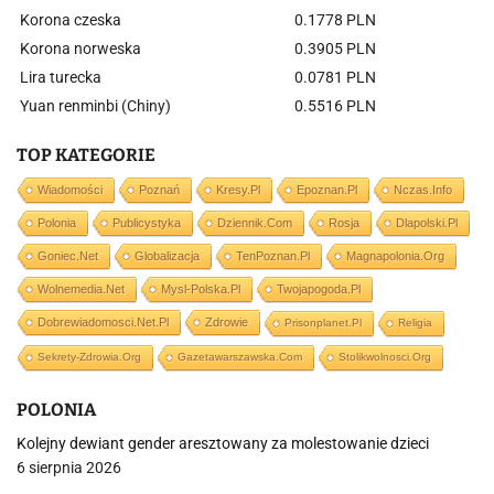
Korona czeska
0.1778 PLN
Korona norweska
0.3905 PLN
Lira turecka
0.0781 PLN
Yuan renminbi (Chiny)
0.5516 PLN
TOP KATEGORIE
Wiadomości
Poznań
Kresy.pl
Epoznan.pl
Nczas.info
Polonia
Publicystyka
Dziennik.com
Rosja
Dlapolski.pl
Goniec.net
Globalizacja
TenPoznan.pl
Magnapolonia.org
Wolnemedia.net
Mysl-Polska.pl
Twojapogoda.pl
Dobrewiadomosci.net.pl
Zdrowie
Prisonplanet.pl
Religia
Sekrety-Zdrowia.org
Gazetawarszawska.com
Stolikwolnosci.org
POLONIA
Kolejny dewiant gender aresztowany za molestowanie dzieci
6 sierpnia 2026