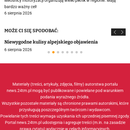
Miłośnicy motoryzacji organizują wielki piknik w regionie. Mają
bardzo ważny cel!
6 sierpnia 2026
MOŻE CI SIĘ SPODOBAĆ:
Niewygodne kulisy alpejskiego objawienia
6 sierpnia 2026
Materiały (treści, artykuły, zdjęcia, filmy) autorstwa portalu
news.24tm.pl mogą być publikowane i powielane pod warunkiem
podania wyraźnego źródła.
Wszystkie pozostałe materiały są chronione prawami autorskimi, które
przysługują poszczególnym twórcom i wydawcom.
Powielanie tych treści wymaga uzyskania ich uprzedniej pisemnej zgody.
Portal news.24tm.pl udostępnia i agreguje treści (m.in. na zasadzie
prawa cytatu) wyłącznie w celach informacyjnych.