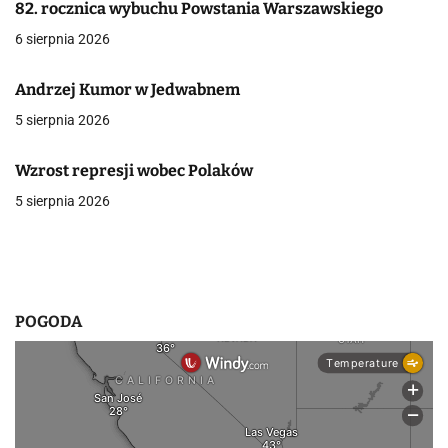
82. rocznica wybuchu Powstania Warszawskiego
j
6 sierpnia 2026
a
Andrzej Kumor w Jedwabnem
w
5 sierpnia 2026
p
Wzrost represji wobec Polaków
i
5 sierpnia 2026
s
u
POGODA