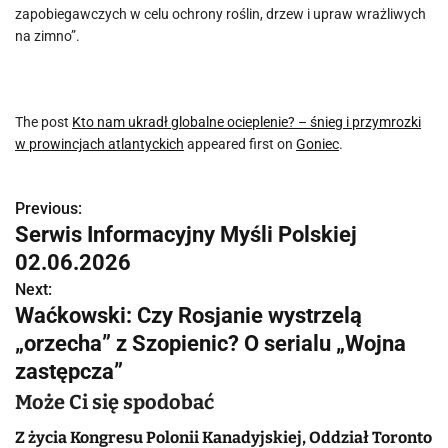
zapobiegawczych w celu ochrony roślin, drzew i upraw wrażliwych
na zimno”.
The post
Kto nam ukradł globalne ocieplenie? – śnieg i przymrozki
w prowincjach atlantyckich
appeared first on
Goniec
.
Previous:
N
Serwis Informacyjny Myśli Polskiej
a
02.06.2026
w
Next:
Waćkowski: Czy Rosjanie wystrzelą
i
„orzecha” z Szopienic? O serialu „Wojna
g
zastępcza”
a
Może Ci się spodobać
c
Z życia Kongresu Polonii Kanadyjskiej, Oddział Toronto