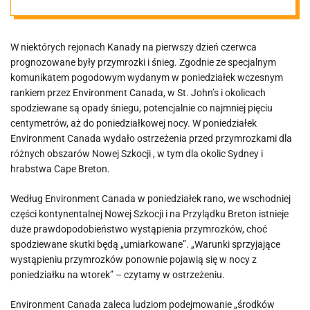
przymrozki w
W niektórych rejonach Kanady na pierwszy dzień czerwca
prowincjach
prognozowane były przymrozki i śnieg. Zgodnie ze specjalnym
komunikatem pogodowym wydanym w poniedziałek wczesnym
atlantyckich
rankiem przez Environment Canada, w St. John’s i okolicach
spodziewane są opady śniegu, potencjalnie co najmniej pięciu
centymetrów, aż do poniedziałkowej nocy. W poniedziałek
Environment Canada wydało ostrzeżenia przed przymrozkami dla
różnych obszarów Nowej Szkocji , w tym dla okolic Sydney i
hrabstwa Cape Breton.
Według Environment Canada w poniedziałek rano, we wschodniej
części kontynentalnej Nowej Szkocji i na Przylądku Breton istnieje
duże prawdopodobieństwo wystąpienia przymrozków, choć
spodziewane skutki będą „umiarkowane”. „Warunki sprzyjające
wystąpieniu przymrozków ponownie pojawią się w nocy z
poniedziałku na wtorek” – czytamy w ostrzeżeniu.
Environment Canada zaleca ludziom podejmowanie „środków