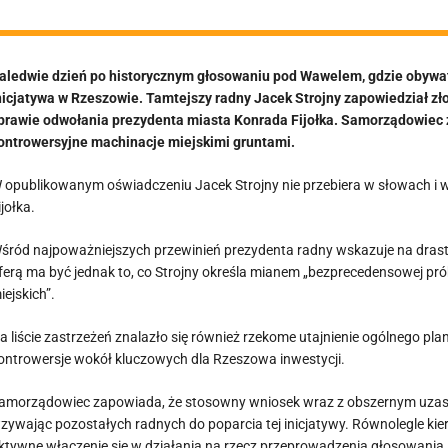
aledwie dzień po historycznym głosowaniu pod Wawelem, gdzie obywat
nicjatywa w Rzeszowie. Tamtejszy radny Jacek Strojny zapowiedział 
prawie odwołania prezydenta miasta Konrada Fijołka. Samorządowiec 
ontrowersyjne machinacje miejskimi gruntami.
 opublikowanym oświadczeniu Jacek Strojny nie przebiera w słowach i w
ijołka.
śród najpoważniejszych przewinień prezydenta radny wskazuje na drasty
ferą ma być jednak to, co Strojny określa mianem „bezprecedensowej pró
iejskich”.
a liście zastrzeżeń znalazło się również rzekome utajnienie ogólnego 
ontrowersje wokół kluczowych dla Rzeszowa inwestycji.
amorządowiec zapowiada, że stosowny wniosek wraz z obszernym uzas
zywając pozostałych radnych do poparcia tej inicjatywy. Równolegle kie
ktywne włączenie się w działania na rzecz przeprowadzenia głosowania