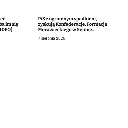
zed
PiS z ogromnym spadkiem,
a im się
zyskują Konfederacje. Formacja
VIDEO]
Morawieckiego w Sejmie
[SONDAŻ]
7 sierpnia 2026