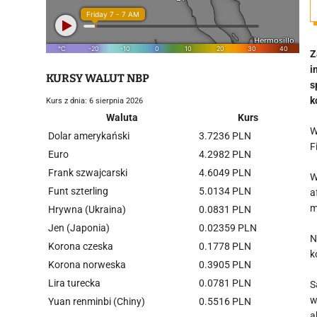
Z
i
KURSY WALUT NBP
s
k
Kurs z dnia: 6 sierpnia 2026
Waluta
Kurs
W
Dolar amerykański
3.7236 PLN
F
Euro
4.2982 PLN
Frank szwajcarski
4.6049 PLN
W
Funt szterling
5.0134 PLN
a
m
Hrywna (Ukraina)
0.0831 PLN
Jen (Japonia)
0.02359 PLN
N
Korona czeska
0.1778 PLN
k
Korona norweska
0.3905 PLN
Lira turecka
0.0781 PLN
S
w
Yuan renminbi (Chiny)
0.5516 PLN
a