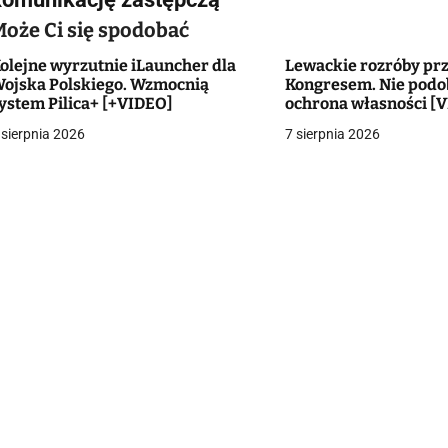
Może Ci się spodobać
olejne wyrzutnie iLauncher dla
Lewackie rozróby pr
g
ojska Polskiego. Wzmocnią
Kongresem. Nie podob
ystem Pilica+ [+VIDEO]
ochrona własności [
a
 sierpnia 2026
7 sierpnia 2026
c
a
w
p
s
u