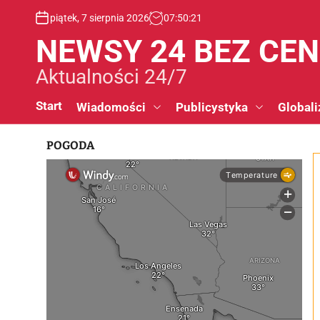
S
piątek, 7 sierpnia 2026
07
:
50
:
22
k
i
NEWSY 24 BEZ CE
p
t
Aktualności 24/7
o
c
Start
Wiadomości
Publicystyka
Globali
o
n
POGODA
t
e
n
t