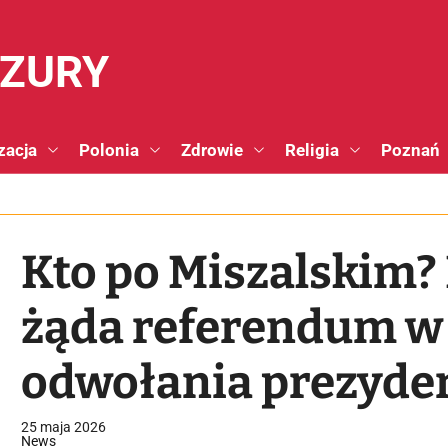
NZURY
zacja
Polonia
Zdrowie
Religia
Poznań
Kto po Miszalskim
żąda referendum w
odwołania prezyden
25 maja 2026
News