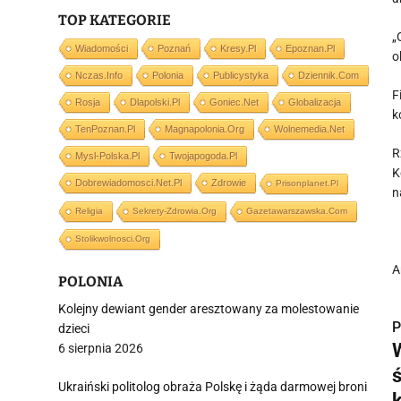
TOP KATEGORIE
„
Wiadomości
Poznań
Kresy.pl
Epoznan.pl
o
Nczas.info
Polonia
Publicystyka
Dziennik.com
F
Rosja
Dlapolski.pl
Goniec.net
Globalizacja
k
TenPoznan.pl
Magnapolonia.org
Wolnemedia.net
R
Mysl-Polska.pl
Twojapogoda.pl
K
Dobrewiadomosci.net.pl
Zdrowie
Prisonplanet.pl
n
Religia
Sekrety-Zdrowia.org
Gazetawarszawska.com
Stolikwolnosci.org
A
POLONIA
Kolejny dewiant gender aresztowany za molestowanie
P
dzieci
6 sierpnia 2026
Ukraiński politolog obraża Polskę i żąda darmowej broni