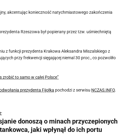
ojny, akcentując konieczność natychmiastowego zakończenia
 na prezydenta Rzeszowa był popierany przez tzw. uśmiechniętą
niu z funkcji prezydenta Krakowa Aleksandra Miszalskiego z
ujących przy frekwencji sięgającej niemal 30 proc., co pozwoliło
s zrobić to samo w całej Polsce”
dwołania prezydenta Fijołka
pochodzi z serwisu
NCZAS.INFO
.
:
sjanie donoszą o minach przyczepionych
tankowca, jaki wpłynął do ich portu