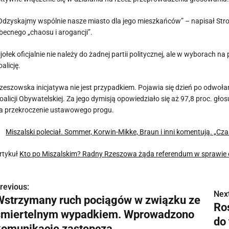
Odzyskajmy wspólnie nasze miasto dla jego mieszkańców” – napisał Str
becnego „chaosu i arogancji”.
ijołek oficjalnie nie należy do żadnej partii politycznej, ale w wyborach
oalicję.
zeszowska inicjatywa nie jest przypadkiem. Pojawia się dzień po odwoła
oalicji Obywatelskiej. Za jego dymisją opowiedziało się aż 97,8 proc. głos
a przekroczenie ustawowego progu.
Miszalski poleciał. Sommer, Korwin-Mikke, Braun i inni komentują. „Cza
rtykuł
Kto po Miszalskim? Radny Rzeszowa żąda referendum w sprawie o
revious:
N
Next
Wstrzymany ruch pociągów w związku ze
Ro
a
śmiertelnym wypadkiem. Wprowadzono
do 
w
komunikację zastępczą