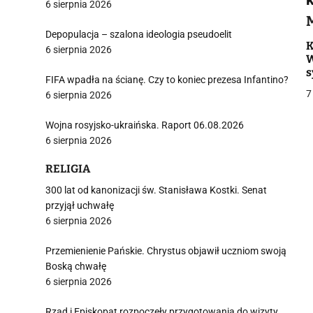
6 sierpnia 2026
i
Depopulacja – szalona ideologia pseudoelit
K
6 sierpnia 2026
W
s
FIFA wpadła na ścianę. Czy to koniec prezesa Infantino?
7
6 sierpnia 2026
Wojna rosyjsko-ukraińska. Raport 06.08.2026
j
6 sierpnia 2026
RELIGIA
300 lat od kanonizacji św. Stanisława Kostki. Senat
przyjął uchwałę
6 sierpnia 2026
i
Przemienienie Pańskie. Chrystus objawił uczniom swoją
Boską chwałę
6 sierpnia 2026
Rząd i Episkopat rozpoczęły przygotowania do wizyty