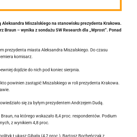
ą Aleksandra Miszalskiego na stanowisku prezydenta Krakowa.
gorz Braun – wynika z sondażu SW Research dla „Wprost”. Ponad
em prezydenta miasta Aleksandra Miszalskiego. Do czasu
emiera komisarz.
wniej dojdzie do nich pod koniec sierpnia.
kto powinien zastąpić Miszalskiego w roli prezydenta Krakowa.
rawie.
opowiedziało się za byłym prezydentem Andrzejem Dudą.
rz Braun, na którego wskazało 8,4 proc. respondentów. Podium
nych, z wynikiem 4,8 proc.
 polityk Łukasz Gibała (4,2 proc.), Bartosz Bocheńczak z