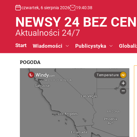
S
czwartek, 6 sierpnia 2026
19
:
40
:
39
k
i
NEWSY 24 BEZ CE
p
t
Aktualności 24/7
o
c
Start
Wiadomości
Publicystyka
Globali
o
n
POGODA
t
e
n
t