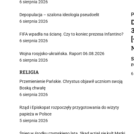
6 sierpnia 2026
P
Depopulacja – szalona ideologia pseudoelit
6 sierpnia 2026
FIFA wpadła na ścianę. Czy to koniec prezesa Infantino?
6 sierpnia 2026
i
Wojna rosyjsko-ukraińska. Raport 06.08.2026
S
6 sierpnia 2026
r
RELIGIA
6
Przemienienie Pańskie. Chrystus objawił uczniom swoją
Boską chwałę
j
6 sierpnia 2026
Rząd i Episkopat rozpoczęły przygotowania do wizyty
papieża w Polsce
5 sierpnia 2026
Śnieg w środku rzymskiego lata. Skąd wziął się kult Matki