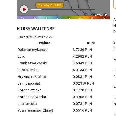
A
N
KURSY WALUT NBP
p
Kurs z dnia: 6 sierpnia 2026
2
Waluta
Kurs
p
Dolar amerykański
3.7236 PLN
Euro
4.2982 PLN
W
Frank szwajcarski
4.6049 PLN
Funt szterling
5.0134 PLN
R
Z
Hrywna (Ukraina)
0.0831 PLN
Jen (Japonia)
0.02359 PLN
W
Korona czeska
0.1778 PLN
Korona norweska
0.3905 PLN
D
Lira turecka
0.0781 PLN
z
Yuan renminbi (Chiny)
0.5516 PLN
D