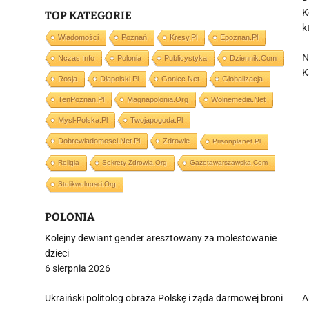
K
TOP KATEGORIE
k
Wiadomości
Poznań
Kresy.pl
Epoznan.pl
N
Nczas.info
Polonia
Publicystyka
Dziennik.com
K
Rosja
Dlapolski.pl
Goniec.net
Globalizacja
TenPoznan.pl
Magnapolonia.org
Wolnemedia.net
Mysl-Polska.pl
Twojapogoda.pl
Dobrewiadomosci.net.pl
Zdrowie
Prisonplanet.pl
Religia
Sekrety-Zdrowia.org
Gazetawarszawska.com
Stolikwolnosci.org
POLONIA
Kolejny dewiant gender aresztowany za molestowanie
dzieci
6 sierpnia 2026
Ukraiński politolog obraża Polskę i żąda darmowej broni
A