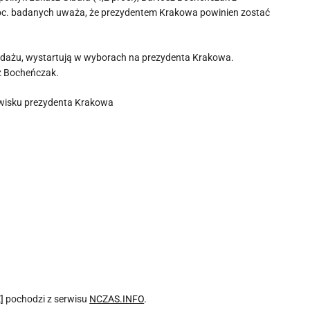
7 proc. badanych uważa, że prezydentem Krakowa powinien zostać
 sondażu, wystartują w wyborach na prezydenta Krakowa.
sz Bocheńczak.
nowisku prezydenta Krakowa
]
pochodzi z serwisu
NCZAS.INFO
.