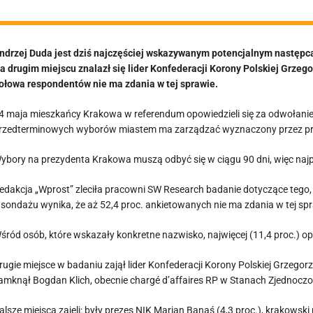
ndrzej Duda jest dziś najczęściej wskazywanym potencjalnym następc
a drugim miejscu znalazł się lider Konfederacji Korony Polskiej Grze
ołowa respondentów nie ma zdania w tej sprawie.
4 maja mieszkańcy Krakowa w referendum opowiedzieli się za odwołani
rzedterminowych wyborów miastem ma zarządzać wyznaczony przez pr
ybory na prezydenta Krakowa muszą odbyć się w ciągu 90 dni, więc najpe
edakcja „Wprost” zleciła pracowni SW Research badanie dotyczące tego, 
 sondażu wynika, że aż 52,4 proc. ankietowanych nie ma zdania w tej sp
śród osób, które wskazały konkretne nazwisko, najwięcej (11,4 proc.) 
rugie miejsce w badaniu zajął lider Konfederacji Korony Polskiej Grzego
amknął Bogdan Klich, obecnie chargé d’affaires RP w Stanach Zjednoczo
alsze miejsca zajęli: były prezes NIK Marian Banaś (4,3 proc.), krakowski