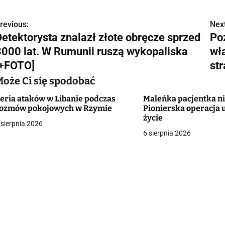
revious:
Next
N
Detektorysta znalazł złote obręcze sprzed
Po
a
3000 lat. W Rumunii ruszą wykopaliska
wł
w
[+FOTO]
str
Może Ci się spodobać
eria ataków w Libanie podczas
Maleńka pacjentka ni
g
ozmów pokojowych w Rzymie
Pionierska operacja 
życie
a
 sierpnia 2026
6 sierpnia 2026
c
a
w
p