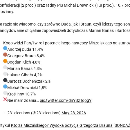
onfederacji (2 proc.) oraz radny PiS Michał Drewnicki (1,8 proc.). 10,
toś inny.
a razie nie wiadomo, czy zarówno Duda, jak i Braun, czyli liderzy tego
andydowanie oficjalnie zapowiedzieli dotychczas Marian Banaś i Barto
Kogo widzi Pan/i w roli potencjalnego następcy Miszalskiego na sta
Andrzej Duda 11,4%
Grzegorz Braun 8,4%
Bogdan Klich 4,8%
Marian Banaś 4,3%
Łukasz Gibała 4,2%
Bartosz Bocheńczak 2%
Michał Drewnicki 1,8%
Ktoś inny 10,7%
Nie mam zdania…
pic.twitter.com/dnYBzTqogY
— 231elections (@231elections)
May 28, 2026
rtykuł
Kto za Miszalskiego? Wysoka pozycja Grzegorza Brauna [SONDAŻ