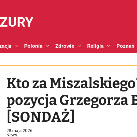
NZURY
zacja
Polonia
Zdrowie
Religia
Poznań
Kto za Miszalskieg
pozycja Grzegorza 
[SONDAŻ]
28 maja 2026
News