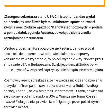
wydać szycha z
„Zastępca sekretarza stanu USA Christopher Landau wydał
Departamentu
polecenie, by umożliwić byłemu ministrowi sprawiedliwości
Zbigniewowi Ziobrze wjazd do Stanów Zjednoczonych” – podała
Stanu.
w poniedziałek agencja Reutera, powołując się na źródła
zaznajomione z tematem.
Przekazano
Według źródeł, na które powołuje się Reuters, Landau wydał
instrukcje departamentowi odpowiedzialnemu za sprawy
krótki
konsularne w Waszyngtonie, by polecił wydanie wizy Ziobrze przez
ambasadę USA w Budapeszcie. Dzięki jego decyzji Ziobro był w
stanie uzyskać wizę przed zaprzysiężeniem rządu Petera Magyara.
komunikat
Rozmówcy agencji przekazali, że nie wiedzą nic o zaangażowaniu
prezydenta Trumpa lub sekretarza stanu Marca Rubia. Według
agencji, Landau, nr 2 w hierarchii Departamentu Stanu, dowiedział
się o sprawie od ambasadora USA w Warszawie Toma Rose’a i
uważał Ziobrę za niesprawiedliwie ściganego przez polski wymiar
sprawiedliwości.