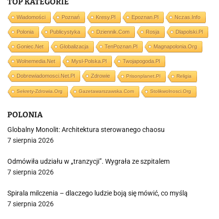
TOP KATEGORIE
Wiadomości
Poznań
Kresy.pl
Epoznan.pl
Nczas.info
Polonia
Publicystyka
Dziennik.com
Rosja
Dlapolski.pl
Goniec.net
Globalizacja
TenPoznan.pl
Magnapolonia.org
Wolnemedia.net
Mysl-Polska.pl
Twojapogoda.pl
Dobrewiadomosci.net.pl
Zdrowie
Prisonplanet.pl
Religia
Sekrety-Zdrowia.org
Gazetawarszawska.com
Stolikwolnosci.org
POLONIA
Globalny Monolit: Architektura sterowanego chaosu
7 sierpnia 2026
Odmówiła udziału w „tranzycji”. Wygrała ze szpitalem
7 sierpnia 2026
Spirala milczenia – dlaczego ludzie boją się mówić, co myślą
7 sierpnia 2026