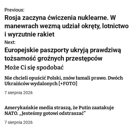
Previous:
N
Rosja zaczyna ćwiczenia nuklearne. W
a
manewrach wezmą udział okręty, lotnictwo
w
i wyrzutnie rakiet
Next:
i
Europejskie paszporty ukryją prawdziwą
g
tożsamość groźnych przestępców
a
Może Ci się spodobać
c
Nie chcieli opuścić Polski, znów łamali prawo. Dwóch
Ukraińców wydalonych [+FOTO]
j
7 sierpnia 2026
a
Amerykańskie media straszą, że Putin zaatakuje
w
NATO. „Jesteśmy gotowi odstraszać”
7 sierpnia 2026
p