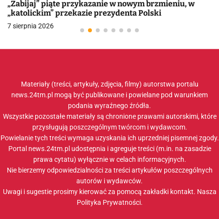
„Zabijaj” piąte przykazanie w nowym brzmieniu, w
„katolickim” przekazie prezydenta Polski
7 sierpnia 2026
Materiały (treści, artykuły, zdjęcia, filmy) autorstwa portalu
news.24tm.pl mogą być publikowane i powielane pod warunkiem
podania wyraźnego źródła.
Wszystkie pozostałe materiały są chronione prawami autorskimi, które
przysługują poszczególnym twórcom i wydawcom.
Powielanie tych treści wymaga uzyskania ich uprzedniej pisemnej zgody.
Portal news.24tm.pl udostępnia i agreguje treści (m.in. na zasadzie
prawa cytatu) wyłącznie w celach informacyjnych.
Nie bierzemy odpowiedzialności za treści artykułów poszczególnych
autorów i wydawców.
Uwagi i sugestie prosimy kierować za pomocą zakładki
kontakt
. Nasza
Polityka Prywatności
.