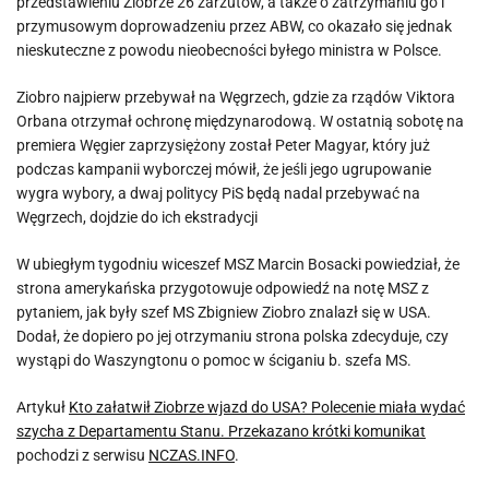
przedstawieniu Ziobrze 26 zarzutów, a także o zatrzymaniu go i
przymusowym doprowadzeniu przez ABW, co okazało się jednak
nieskuteczne z powodu nieobecności byłego ministra w Polsce.
Ziobro najpierw przebywał na Węgrzech, gdzie za rządów Viktora
Orbana otrzymał ochronę międzynarodową. W ostatnią sobotę na
premiera Węgier zaprzysiężony został Peter Magyar, który już
podczas kampanii wyborczej mówił, że jeśli jego ugrupowanie
wygra wybory, a dwaj politycy PiS będą nadal przebywać na
Węgrzech, dojdzie do ich ekstradycji
W ubiegłym tygodniu wiceszef MSZ Marcin Bosacki powiedział, że
strona amerykańska przygotowuje odpowiedź na notę MSZ z
pytaniem, jak były szef MS Zbigniew Ziobro znalazł się w USA.
Dodał, że dopiero po jej otrzymaniu strona polska zdecyduje, czy
wystąpi do Waszyngtonu o pomoc w ściganiu b. szefa MS.
Artykuł
Kto załatwił Ziobrze wjazd do USA? Polecenie miała wydać
szycha z Departamentu Stanu. Przekazano krótki komunikat
pochodzi z serwisu
NCZAS.INFO
.