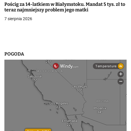
i
Pościg za 14-latkiem w Białymstoku. Mandat 5 tys. zł to
teraz najmniejszy problem jego matki
s
7 sierpnia 2026
u
POGODA