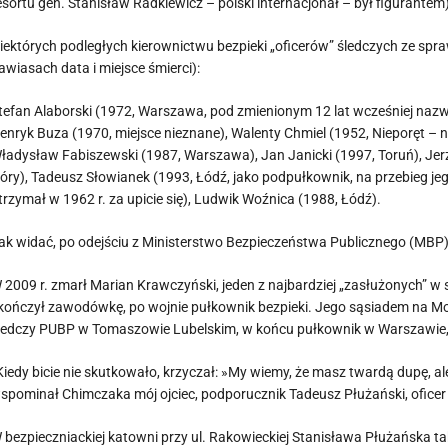
esortu gen. Stanisław Radkiewicz – polski internacjonał – był figurantem
iektórych podległych kierownictwu bezpieki „oficerów” śledczych ze spr
awiasach data i miejsce śmierci):
tefan Alaborski (1972, Warszawa, pod zmienionym 12 lat wcześniej naz
enryk Buza (1970, miejsce nieznane), Walenty Chmiel (1952, Nieporęt – 
ładysław Fabiszewski (1987, Warszawa), Jan Janicki (1997, Toruń), Jerz
óry), Tadeusz Słowianek (1993, Łódź, jako podpułkownik, na przebieg je
trzymał w 1962 r. za upicie się), Ludwik Woźnica (1988, Łódź).
ak widać, po odejściu z Ministerstwo Bezpieczeństwa Publicznego (MBP), 
 2009 r. zmarł Marian Krawczyński, jeden z najbardziej „zasłużonych” w
kończył zawodówkę, po wojnie pułkownik bezpieki. Jego sąsiadem na Mo
ledczy PUBP w Tomaszowie Lubelskim, w końcu pułkownik w Warszawie, 
Kiedy bicie nie skutkowało, krzyczał: »My wiemy, że masz twardą dupę, al
spominał Chimczaka mój ojciec, podporucznik Tadeusz Płużański, oficer 
 bezpieczniackiej katowni przy ul. Rakowieckiej Stanisława Płużańska t