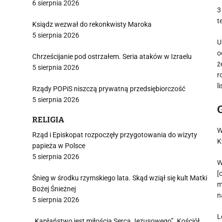
6 sierpnia 2026
3
t
Ksiądz wezwał do rekonkwisty Maroka
5 sierpnia 2026
U
o
Chrześcijanie pod ostrzałem. Seria ataków w Izraelu
ż
5 sierpnia 2026
r
l
Rządy POPiS niszczą prywatną przedsiębiorczość
5 sierpnia 2026
RELIGIA
W
Rząd i Episkopat rozpoczęły przygotowania do wizyty
K
papieża w Polsce
5 sierpnia 2026
W
[
Śnieg w środku rzymskiego lata. Skąd wziął się kult Matki
m
Bożej Śnieżnej
n
5 sierpnia 2026
L
„Kapłaństwo jest miłością Serca Jezusowego”. Kościół