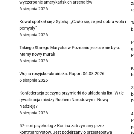
wyczerpanie amerykańskich arsenałów
z
6 sierpnia 2026
t
Kowal spotkał się z Sybihą. „Czuło się, że jest dobra wola i
T
pomysły”
b
6 sierpnia 2026
P
Takiego Starego Marycha w Poznaniu jeszcze nie było.
g
Mamy nowy mural!
P
6 sierpnia 2026
K
Wojna rosyjsko-ukraińska. Raport 06.08.2026
b
6 sierpnia 2026
Z
Konfederacja zaczyna przymiarki do układania list. W tle
b
rywalizacja między Ruchem Narodowym i Nową
P
Nadzieją?
6 sierpnia 2026
4
P
57-letni psycholog z Konina zatrzymany przez
p
kontrterrorystów. Jest podejrzany o przestępstwa
k