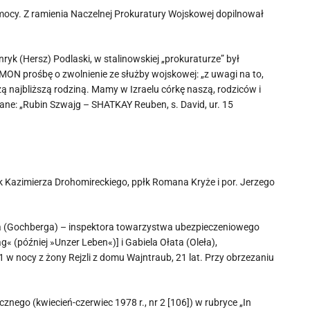
mocy. Z ramienia Naczelnej Prokuratury Wojskowej dopilnował
ryk (Hersz) Podlaski, w stalinowskiej „prokuraturze” był
MON prośbę o zwolnienie ze służby wojskowej: „z uwagi na to,
ą najbliższą rodziną. Mamy w Izraelu córkę naszą, rodziców i
 dane: „Rubin Szwajg – SHATKAY Reuben, s. David, ur. 15
k Kazimierza Drohomireckiego, ppłk Romana Kryże i por. Jerzego
ga (Gochberga) – inspektora towarzystwa ubezpieczeniowego
« (później »Unzer Leben«)] i Gabiela Ołata (Oleła),
11 w nocy z żony Rejzli z domu Wajntraub, 21 lat. Przy obrzezaniu
nego (kwiecień-czerwiec 1978 r., nr 2 [106]) w rubryce „In