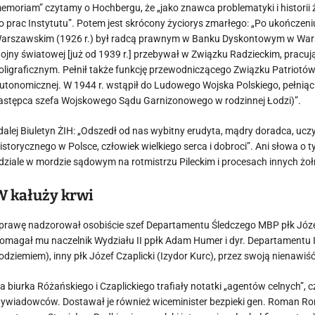
emoriam” czytamy o Hochbergu, że „jako znawca problematyki i historii
o prac Instytutu”. Potem jest skrócony życiorys zmarłego: „Po ukończen
arszawskim (1926 r.) był radcą prawnym w Banku Dyskontowym w Warszaw
ojny światowej [już od 1939 r.] przebywał w Związku Radzieckim, pracu
oligraficznym. Pełnił także funkcję przewodniczącego Związku Patriotów
utonomicznej. W 1944 r. wstąpił do Ludowego Wojska Polskiego, pełniąc
astępca szefa Wojskowego Sądu Garnizonowego w rodzinnej Łodzi)”.
 dalej Biuletyn ŻIH: „Odszedł od nas wybitny erudyta, mądry doradca, u
istorycznego w Polsce, człowiek wielkiego serca i dobroci”. Ani słowa o t
dziale w mordzie sądowym na rotmistrzu Pileckim i procesach innych żoł
W kałuży krwi
prawę nadzorował osobiście szef Departamentu Śledczego MBP płk Józef
omagał mu naczelnik Wydziału II ppłk Adam Humer i dyr. Departamentu I
odziemiem), inny płk Józef Czaplicki (Izydor Kurc), przez swoją niena
a biurka Różańskiego i Czaplickiego trafiały notatki „agentów celnych”, 
ywiadowców. Dostawał je również wiceminister bezpieki gen. Roman Romk