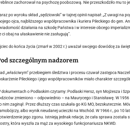
reblince zachorował na psychozę poobozową. Nie przeszkodziło mu to 
araz po wyroku skład „sędziowski” w tajnej opinii napisał: „Z uwagi na p
ojego ojca, najbliższego współpracownika i kuriera Pileckiego do gen. A
wiadomość działania na szkodę Państwa i w interesie obcego imperializm
e ci obaj na ułaskawienie nie zasługują”.
jciec do końca życia (zmarł w 2002 r.) uważał swojego dowódcę za świę
Pod szczególnym nadzorem
ad „właściwym” przebiegiem śledztwa i procesu czuwał zastępca Nacz
oskarżenie Pileckiego i jego współpracowników miało charakter szczegól
 dokumentach o Podlaskim czytamy: Podlaski Hersz, syn Mojżesza i Szpr
odziców zmieniono – odpowiednio – na Maurycego i Stanisławę. W 1956 r
o nim zaginął. Przez dłuższy czas szukała go KG MO, bezskutecznie. Mówi
amobójczy, albo wynik nieudanej ucieczki na Wschód. W 1966 r., po 10 l
otwierdzenie jego zgonu. Istnieją jednak relacje, że cała sprawa został
iostry, która wyszła za mąż za wysokiego funkcjonariusza NKWD.