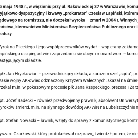
5 maja 1948 r., w więzieniu przy ul. Rakowieckiej 37 w Warszawie, kom
yjątkowo dyspozycyjny i krwawy „prokurator” Czesław Łapiński, którem
ądowego na rotmistrzu, nie doczekał wyroku – zmarł w 2004 r. Winnych j
aństwa, kierownictwo Ministerstwa Bezpieczeństwa Publicznego oraz i
ledczy.
yrok na Pileckiego i jego współpracowników wydał – wspierany zakłama
apińskiego o szpiegostwie i zaprzedaniu się obcym mocarstwom – kom
astępującym składzie.
płk Jan Hryckowian – przewodniczący składu, a zarazem szef „sądu”; p
zasie wojny AK-owiec odznaczony Krzyżem Walecznych; skazał na śmierć
rzekał m.in. w pokazowym procesie płk Jana Rzepeckiego, prezesa I Zar
pt. Józef Badecki – również przedwojenny prawnik, absolwent Uniwersyte
yroków śmierci, m.in. na słynnego dowódcę AK/WiN na Lubelszczyźnie m
pt. Stefan Nowacki – ławnik, wzięty do sprawy z komunistycznego kon
yszard Czarkowski, który protokołował rozprawę, twierdził potem, że nic