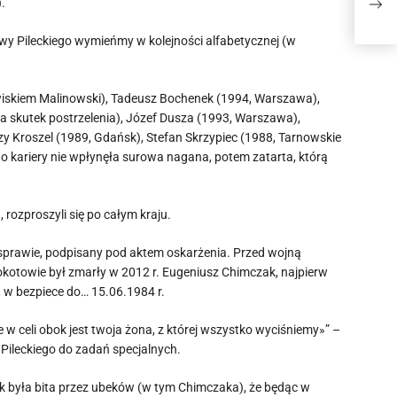
).
poro
awy Pileckiego wymieńmy w kolejności alfabetycznej (w
wiskiem Malinowski), Tadeusz Bochenek (1994, Warszawa),
na skutek postrzelenia), Józef Dusza (1993, Warszawa),
y Kroszel (1989, Gdańsk), Stefan Skrzypiec (1988, Tarnowskie
go kariery nie wpłynęła surowa nagana, potem zatarta, którą
rozproszyli się po całym kraju.
 sprawie, podpisany pod aktem oskarżenia. Przed wojną
kotowie był zmarły w 2012 r. Eugeniusz Chimczak, najpierw
w bezpiece do… 15.06.1984 r.
e w celi obok jest twoja żona, z której wszystko wyciśniemy»” –
Pileckiego do zadań specjalnych.
ak była bita przez ubeków (w tym Chimczaka), że będąc w