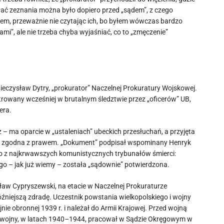
łać zeznania można było dopiero przed „sądem”, z czego
ałem, przeważnie nie czytając ich, bo byłem wówczas bardzo
ami”, ale nie trzeba chyba wyjaśniać, co to „zmęczenie”
ieczysław Dytry, „prokurator” Naczelnej Prokuratury Wojskowej.
jstrowany wcześniej w brutalnym śledztwie przez „oficerów” UB,
era.
z – ma oparcie w „ustaleniach” ubeckich przesłuchań, a przyjęta
 jest zgodna z prawem. „Dokument” podpisał wspominany Henryk
dnego z najkrwawszych komunistycznych trybunałów śmierci:
o – jak już wiemy – została „sądownie” potwierdzona.
sław Cypryszewski, na etacie w Naczelnej Prokuraturze
źniejszą zdradę. Uczestnik powstania wielkopolskiego i wojny
ojnie obronnej 1939 r. i należał do Armii Krajowej. Przed wojną
ie wojny, w latach 1940–1944, pracował w Sądzie Okręgowym w