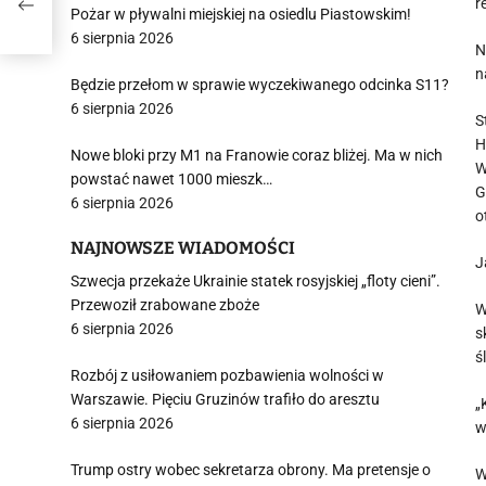
r
Pożar w pływalni miejskiej na osiedlu Piastowskim!
6 sierpnia 2026
N
n
Będzie przełom w sprawie wyczekiwanego odcinka S11?
6 sierpnia 2026
S
H
Nowe bloki przy M1 na Franowie coraz bliżej. Ma w nich
W
powstać nawet 1000 mieszk…
G
6 sierpnia 2026
o
NAJNOWSZE WIADOMOŚCI
J
Szwecja przekaże Ukrainie statek rosyjskiej „floty cieni”.
Przewoził zrabowane zboże
W
6 sierpnia 2026
s
ś
Rozbój z usiłowaniem pozbawienia wolności w
Warszawie. Pięciu Gruzinów trafiło do aresztu
„
6 sierpnia 2026
w
Trump ostry wobec sekretarza obrony. Ma pretensje o
W