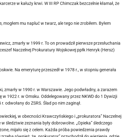
karcerze w kałuży krwi. W III RP Chimczak bezczelnie kłamał, że
, mogłem mu napluć w twarz, ale tego nie zrobiłem. Byłem
ewicz, zmarły w 1999 r. To on prowadził pierwsze przesłuchania
wiceszef Naczelnej Prokuratury Wojskowej ppłk Henryk (Hersz)
skwie. Na emeryturę przeszedł w 1978 r., w stopniu generała
, zmarły w 1990 r. w Warszawie. Jego podwładny, a zarazem
się w 1922 r. w Omsku. Oddelegowany przez NKWD do 1 Dywizji
4 r. odwołany do ZSRS. Ślad po nim zaginął.
akowieckiej, w obecności Krawczyńskiego i „prokuratora” Naczelnej
 w śledztwie zeznania były dobrowolne. „Opieka” śledczego
one, mijało się z celem. Każda próba powiedzenia prawdy
rzeba również, że „prokurator” przychodził do więzienia, gdzie