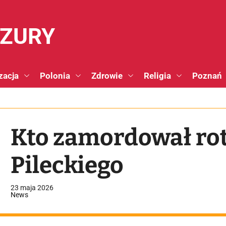
NZURY
zacja
Polonia
Zdrowie
Religia
Poznań
Kto zamordował ro
Pileckiego
23 maja 2026
News