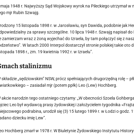
 maja 1948 r. Najwyższy Sąd Wojskowy wyrok na Pileckiego utrzymał w 
ego mjr Rubin Szwajg.
rodzony 15 listopada 1898 r. w Jarosławiu, syn Dawida, podobnie jak Hen
dpowiedzialny za sprawy szczególne. 10 lipca 1948 r. Szwajg napisał do 
e zamierzam wraz z żoną wyjechać do Izraela, by tam połączyć się z nasz
odzeństwo”. W latach 2000 Interpol dostarczył stronie polskiej takie oto
istopada 1898 r., zm. 19 kwietnia 1992 r. w Izraelu”.
Gmach stalinizmu
 składzie „sędziowskim” NSW, prócz spełniających drugorzędną rolę – pł
wiatkowkiego – zasiadał mjr (potem ppłk) Leo (Lew) Hochberg.
 akcie narodzin tego ostatniego czytamy: „W obecności Szoela Gohber
ojciec Leo był wydawcą prasy żydowskiej i założycielem tygodnika »Frajtag
iejscowego podrabina, urodził się (3) 15 lutego 1899 r. w Łodzi o godz. 
adano dziecku imię Lew”.
eo Hochberg zmarł w 1978 r. W Biuletynie Żydowskiego Instytutu Historycz