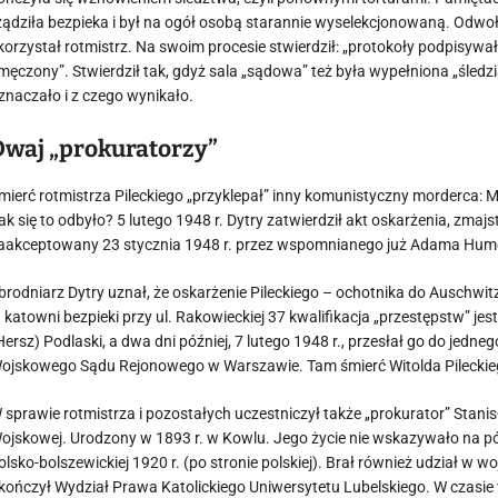
ządziła bezpieka i był na ogół osobą starannie wyselekcjonowaną. Odwo
korzystał rotmistrz. Na swoim procesie stwierdził: „protokoły podpisyw
męczony”. Stwierdził tak, gdyż sala „sądowa” też była wypełniona „śledzi
znaczało i z czego wynikało.
Dwaj „prokuratorzy”
mierć rotmistrza Pileckiego „przyklepał” inny komunistyczny morderca: M
ak się to odbyło? 5 lutego 1948 r. Dytry zatwierdził akt oskarżenia, zma
aakceptowany 23 stycznia 1948 r. przez wspomnianego już Adama Hum
brodniarz Dytry uznał, że oskarżenie Pileckiego – ochotnika do Auschwit
 katowni bezpieki przy ul. Rakowieckiej 37 kwalifikacja „przestępstw”
Hersz) Podlaski, a dwa dni później, 7 lutego 1948 r., przesłał go do je
ojskowego Sądu Rejonowego w Warszawie. Tam śmierć Witolda Pileckieg
 sprawie rotmistrza i pozostałych uczestniczył także „prokurator” Stani
ojskowej. Urodzony w 1893 r. w Kowlu. Jego życie nie wskazywało na pó
olsko-bolszewickiej 1920 r. (po stronie polskiej). Brał również udział w w
kończył Wydział Prawa Katolickiego Uniwersytetu Lubelskiego. W czas