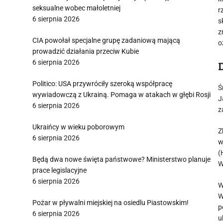
seksualne wobec małoletniej
r
6 sierpnia 2026
s
z
CIA powołał specjalne grupę zadaniową mającą
o
prowadzić działania przeciw Kubie
6 sierpnia 2026
Politico: USA przywróciły szeroką współpracę
Ś
wywiadowczą z Ukrainą. Pomaga w atakach w głębi Rosji
J
6 sierpnia 2026
z
Ukraińcy w wieku poborowym
Z
6 sierpnia 2026
w
(
Będą dwa nowe święta państwowe? Ministerstwo planuje
W
prace legislacyjne
6 sierpnia 2026
W
W
Pożar w pływalni miejskiej na osiedlu Piastowskim!
p
6 sierpnia 2026
u