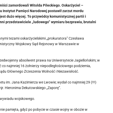
uniści zamordowali Witolda Pileckiego. Oskarżyciel –
u Instytut Pamięci Narodowej postawił zarzut mordu
est dużo więcej. To przywódcy komunistycznej partii i
nni przedstawiciele „ludowego” wymiaru bezprawia, brutalni
nymi tezami oskarżycielskimi „prokuratora” Czesława
unistyczny Wojskowy Sąd Rejonowy w Warszawie w
rzedwojenny absolwent prawa na Uniwersytecie Jagiellońskim; w
 co najmniej 16 żołnierzy niepodległościowego podziemia,
ządu Głównego Zrzeszenia Wolność i Niezawisłość.
tu im. Jana Kazimierza we Lwowie; wydał co najmniej 29 (!!!)
jr. Hieronima Dekutowskiego „Zaporę”.
trwywiadu wojskowego.
 nie pamięta, gdyż po pobycie w czasie wojny w obozie w