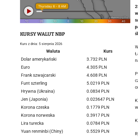
2
w
s
p
KURSY WALUT NBP
ś
Kurs z dnia: 5 sierpnia 2026
W
Waluta
Kurs
Ł
Dolar amerykański
3.732 PLN
n
Euro
4.305 PLN
P
Frank szwajcarski
4.608 PLN
c
Funt szterling
5.0219 PLN
o
Hrywna (Ukraina)
0.0834 PLN
Jen (Japonia)
0.023647 PLN
K
Korona czeska
0.1779 PLN
w
Korona norweska
0.3917 PLN
K
Lira turecka
0.0784 PLN
Yuan renminbi (Chiny)
0.5529 PLN
R