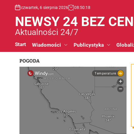
S
czwartek, 6 sierpnia 2026
08
:
50
:
19
k
i
NEWSY 24 BEZ CE
p
t
Aktualności 24/7
o
c
Start
Wiadomości
Publicystyka
Globali
o
n
POGODA
t
e
n
t