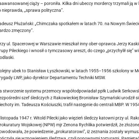
aawansowanej ciąży – poroniła. Kilka dni ubeccy mordercy trzymali ją w 
o nieprawda, „sprawa polityczna”.
adeusz Płużański: „Chimczaka spotkałem w latach 70. na Nowym Świecie
ardzo zmęczony”.
rzy ul. Spacerowej w Warszawie mieszkał inny ober-oprawca Jerzy Kaski
rupy Pileckiego i wnosił o tymczasowy areszt, do czego „przychylił się” 
odlaski.
olejny ubek to Stanisław Łyszkowski, w latach 1955–1956 szkolony w Mo
rygady LWP, jako dyrektor Departamentu Techniki MSW.
a stworzenie systemu przemocy współodpowiadał ppłk Ludwik Serkowski
ezpośredni szef śledczych z Rakowieckiej Bronisław Szymański urodził 
iechoty im. Tadeusza Kościuszki, trafił następnie do centrali MBP. W 195
 listopada 1947 r. Witold Pilecki jako więzień śledczy katowni przy ul. R
rokuratury Wojskowej (NPW) mjr Zenona Rychlika potwierdził, że złożone
owodowała, że powiedzenie „prokuratorowi”, iż zeznania zostały wymusz
ończyła się wznowieniem śledztwa, czyli ponownymi torturami. Pamiętać t