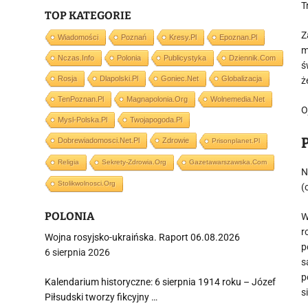
T
TOP KATEGORIE
Z
Wiadomości
Poznań
Kresy.pl
Epoznan.pl
m
Nczas.info
Polonia
Publicystyka
Dziennik.com
ś
Rosja
Dlapolski.pl
Goniec.net
Globalizacja
ż
TenPoznan.pl
Magnapolonia.org
Wolnemedia.net
O
Mysl-Polska.pl
Twojapogoda.pl
Dobrewiadomosci.net.pl
Zdrowie
Prisonplanet.pl
Religia
Sekrety-Zdrowia.org
Gazetawarszawska.com
N
Stolikwolnosci.org
(
POLONIA
W
r
Wojna rosyjsko-ukraińska. Raport 06.08.2026
p
6 sierpnia 2026
s
p
Kalendarium historyczne: 6 sierpnia 1914 roku – Józef
s
Piłsudski tworzy fikcyjny …