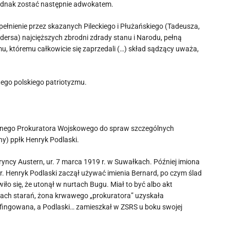
jednak zostać następnie adwokatem.
opełnienie przez skazanych Pileckiego i Płużańskiego (Tadeusza,
ndersa) najcięższych zbrodni zdrady stanu i Narodu, pełną
u, któremu całkowicie się zaprzedali (…) skład sądzący uważa,
tego polskiego patriotyzmu.
elnego Prokuratora Wojskowego do spraw szczególnych
ny) ppłk Henryk Podlaski.
yncy Austern, ur. 7 marca 1919 r. w Suwałkach. Później imiona
. Henryk Podlaski zaczął używać imienia Bernard, po czym ślad
ło się, że utonął w nurtach Bugu. Miał to być albo akt
atach starań, żona krwawego „prokuratora” uzyskała
a sfingowana, a Podlaski… zamieszkał w ZSRS u boku swojej