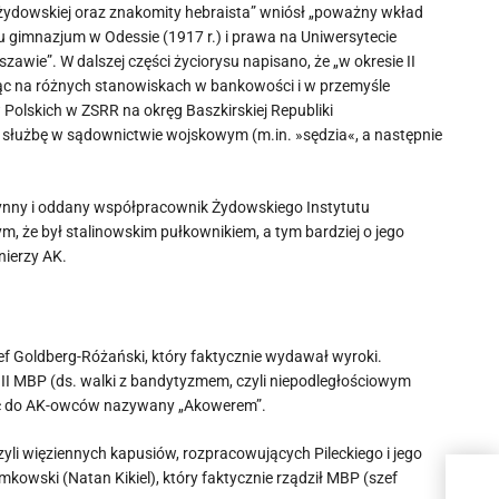
 żydowskiej oraz znakomity hebraista” wniósł „poważny wkład
iu gimnazjum w Odessie (1917 r.) i prawa na Uniwersytecie
ie”. W dalszej części życiorysu napisano, że „w okresie II
jąc na różnych stanowiskach w bankowości i w przemyśle
 Polskich w ZSRR na okręg Baszkirskiej Republiki
 służbę w sądownictwie wojskowym (m.in. »sędzia«, a następnie
czynny i oddany współpracownik Żydowskiego Instytutu
ym, że był stalinowskim pułkownikiem, a tym bardziej o jego
nierzy AK.
 Goldberg-Różański, który faktycznie wydawał wyroki.
II MBP (ds. walki z bandytyzmem, czyli niepodległościowym
wiść do AK-owców nazywany „Akowerem”.
czyli więziennych kapusiów, rozpracowujących Pileckiego i jego
owski (Natan Kikiel), który faktycznie rządził MBP (szef
HIT 