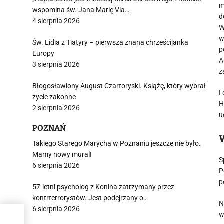
m
wspomina św. Jana Marię Via…
d
4 sierpnia 2026
W
w
Św. Lidia z Tiatyry – pierwsza znana chrześcijanka
p
Europy
A
3 sierpnia 2026
z
Błogosławiony August Czartoryski. Książę, który wybrał
I
życie zakonne
H
2 sierpnia 2026
u
POZNAŃ
Takiego Starego Marycha w Poznaniu jeszcze nie było.
Mamy nowy mural!
S
6 sierpnia 2026
P
p
57-letni psycholog z Konina zatrzymany przez
kontrterrorystów. Jest podejrzany o…
N
6 sierpnia 2026
w