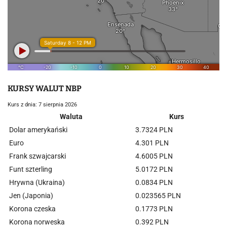
KURSY WALUT NBP
Kurs z dnia: 7 sierpnia 2026
Waluta
Kurs
Dolar amerykański
3.7324 PLN
Euro
4.301 PLN
Frank szwajcarski
4.6005 PLN
Funt szterling
5.0172 PLN
Hrywna (Ukraina)
0.0834 PLN
Jen (Japonia)
0.023565 PLN
Korona czeska
0.1773 PLN
Korona norweska
0.392 PLN