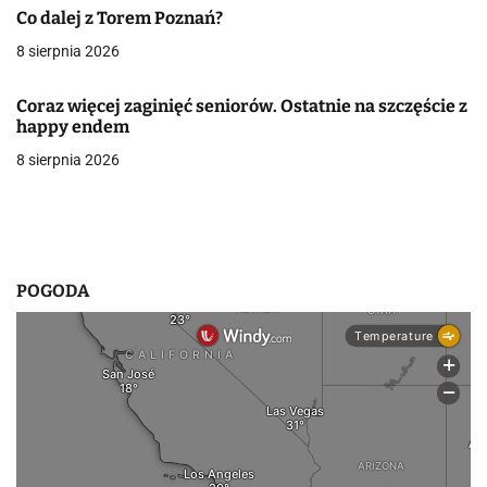
a
Co dalej z Torem Poznań?
8 sierpnia 2026
w
p
Coraz więcej zaginięć seniorów. Ostatnie na szczęście z
happy endem
i
8 sierpnia 2026
s
u
POGODA