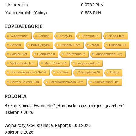
Lira turecka
0.0782 PLN
Yuan renminbi (Chiny)
0.553 PLN
TOP KATEGORIE
Wiadomości
Poznań
Kresy.pl
Epoznan.pl
Nczas.info
Polonia
Publicystyka
Dziennik.com
Rosja
Dlapolski.pl
Goniec.net
Globalizacja
TenPoznan.pl
Magnapolonia.org
Wolnemedia.net
Mysl-Polska.pl
Twojapogoda.pl
Dobrewiadomosci.net.pl
Zdrowie
Prisonplanet.pl
Religia
Sekrety-Zdrowia.org
Gazetawarszawska.com
Stolikwolnosci.org
POLONIA
Biskup zmienia Ewangelię? „Homoseksualizm nie jest grzechem”
8 sierpnia 2026
Wojna rosyjsko-ukraińska. Raport 08.08.2026
8 sierpnia 2026