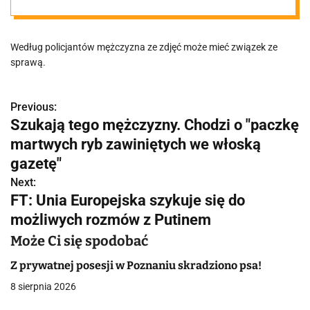
włoską gazetę".
Według policjantów mężczyzna ze zdjęć może mieć związek ze
Szukają tego
sprawą.
mężczyzny
Previous:
N
Szukają tego mężczyzny. Chodzi o "paczkę
a
martwych ryb zawiniętych we włoską
w
gazetę"
Next:
i
FT: Unia Europejska szykuje się do
g
możliwych rozmów z Putinem
a
Może Ci się spodobać
c
Z prywatnej posesji w Poznaniu skradziono psa!
8 sierpnia 2026
j