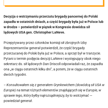
pancernej do
Decyzja o wstrzymaniu przerzutu brygady pancernej do Polski
Polski. „Nie
zapadła w ostatnich dniach, a część brygady była już w Polsce lub
w drodze – potwierdził w piątek w Kongresie dowódca sił
wiedzieli.
lądowych USA gen. Christopher LaNeve.
Przepytywany przez członków komisji sił zbrojnych Izby
Zostali
Reprezentantów generał potwierdził, że część brygady
przerzucanej do Polski była już w Polsce, a sprzęt był w tranzycie.
zaskoczeni”
Pytani o termin podjęcia decyzji LaNeve i występujący obok niego
sekretarz ds. sił lądowych Dan Driscoll odpowiadali raz, że zapadła
ona „w ciągu ostatnich kilku dni”, a potem, że w ciągu ostatnich
dwóch tygodni.
– Konsultowałem się z generałem Grynkewichem (dowódcą sił USA w
Europie) na temat różnych elementów znajdujących się w Europie, w
sprawie tego, który byłby najrozsądniejszy, by to wstrzymać —
powiedział generał.