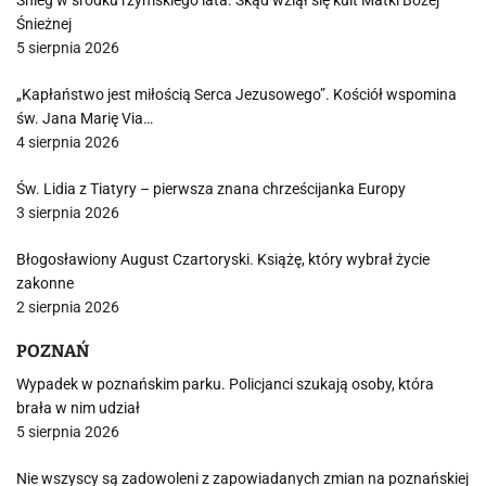
Śnieg w środku rzymskiego lata. Skąd wziął się kult Matki Bożej
Śnieżnej
5 sierpnia 2026
„Kapłaństwo jest miłością Serca Jezusowego”. Kościół wspomina
św. Jana Marię Via…
4 sierpnia 2026
Św. Lidia z Tiatyry – pierwsza znana chrześcijanka Europy
3 sierpnia 2026
Błogosławiony August Czartoryski. Książę, który wybrał życie
zakonne
2 sierpnia 2026
POZNAŃ
Wypadek w poznańskim parku. Policjanci szukają osoby, która
brała w nim udział
5 sierpnia 2026
Nie wszyscy są zadowoleni z zapowiadanych zmian na poznańskiej