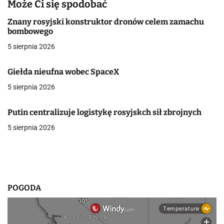
Może Ci się spodobać
g
Znany rosyjski konstruktor dronów celem zamachu
a
bombowego
5 sierpnia 2026
c
j
Giełda nieufna wobec SpaceX
a
5 sierpnia 2026
w
Putin centralizuje logistykę rosyjskch sił zbrojnych
p
5 sierpnia 2026
i
s
u
POGODA