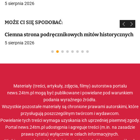
5 sierpnia 2026
MOŻE CI SIĘ SPODOBAĆ:
Ciemna strona podręcznikowych mitów historycznych
5 sierpnia 2026
Materiały (treści, artykuły, zdjęcia, filmy) autorstwa portalu
news.24tm.pl mogą być publikowane i powielane pod warunkiem
podania wyraźnego źródła.
Wszystkie pozostałe materiały są chronione prawami autorskimi, które
przysługują poszczególnym twórcom i wydawcom.
Powielanie tych treści wymaga uzyskania ich uprzedniej pisemnej zgody.
Portal news.24tm.pl udostępnia i agreguje treści (m.in. na zasadzie
prawa cytatu) wyłącznie w celach informacyjnych.