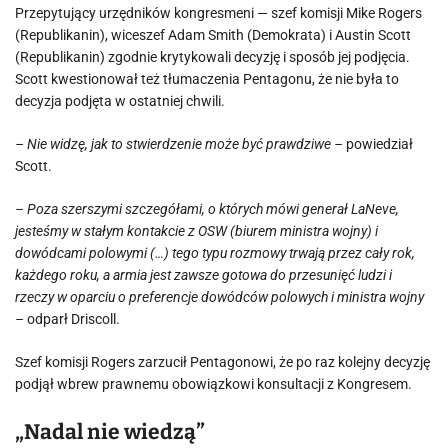
Przepytujący urzędników kongresmeni — szef komisji Mike Rogers
(Republikanin), wiceszef Adam Smith (Demokrata) i Austin Scott
(Republikanin) zgodnie krytykowali decyzję i sposób jej podjęcia.
Scott kwestionował też tłumaczenia Pentagonu, że nie była to
decyzja podjęta w ostatniej chwili.
– Nie widzę, jak to stwierdzenie może być prawdziwe –
powiedział
Scott.
– Poza szerszymi szczegółami, o których mówi generał LaNeve,
jesteśmy w stałym kontakcie z OSW (biurem ministra wojny) i
dowódcami polowymi (…) tego typu rozmowy trwają przez cały rok,
każdego roku, a armia jest zawsze gotowa do przesunięć ludzi i
rzeczy w oparciu o preferencje dowódców polowych i ministra wojny
–
odparł Driscoll.
Szef komisji Rogers zarzucił Pentagonowi, że po raz kolejny decyzję
podjął wbrew prawnemu obowiązkowi konsultacji z Kongresem.
„Nadal nie wiedzą”