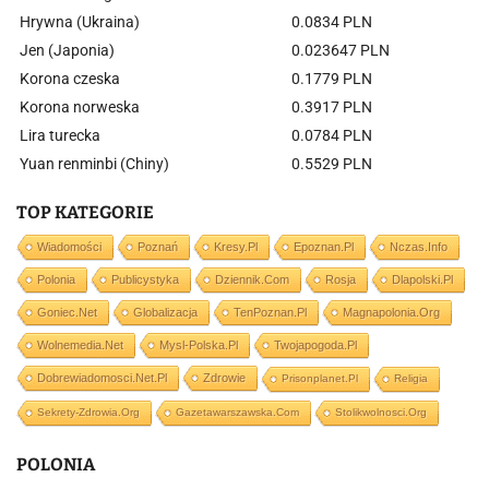
Hrywna (Ukraina)
0.0834 PLN
Jen (Japonia)
0.023647 PLN
Korona czeska
0.1779 PLN
Korona norweska
0.3917 PLN
Lira turecka
0.0784 PLN
Yuan renminbi (Chiny)
0.5529 PLN
TOP KATEGORIE
Wiadomości
Poznań
Kresy.pl
Epoznan.pl
Nczas.info
Polonia
Publicystyka
Dziennik.com
Rosja
Dlapolski.pl
Goniec.net
Globalizacja
TenPoznan.pl
Magnapolonia.org
Wolnemedia.net
Mysl-Polska.pl
Twojapogoda.pl
Dobrewiadomosci.net.pl
Zdrowie
Prisonplanet.pl
Religia
Sekrety-Zdrowia.org
Gazetawarszawska.com
Stolikwolnosci.org
POLONIA