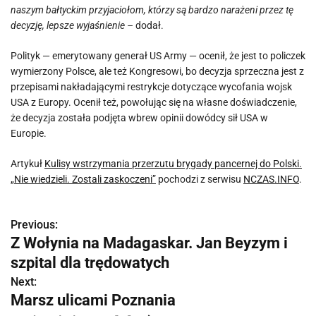
naszym bałtyckim przyjaciołom, którzy są bardzo narażeni przez tę
decyzję, lepsze wyjaśnienie –
dodał.
Polityk — emerytowany generał US Army — ocenił, że jest to policzek
wymierzony Polsce, ale też Kongresowi, bo decyzja sprzeczna jest z
przepisami nakładającymi restrykcje dotyczące wycofania wojsk
USA z Europy. Ocenił też, powołując się na własne doświadczenie,
że decyzja została podjęta wbrew opinii dowódcy sił USA w
Europie.
Artykuł
Kulisy wstrzymania przerzutu brygady pancernej do Polski.
„Nie wiedzieli. Zostali zaskoczeni”
pochodzi z serwisu
NCZAS.INFO
.
Previous:
N
Z Wołynia na Madagaskar. Jan Beyzym i
a
szpital dla trędowatych
w
Next:
Marsz ulicami Poznania
i