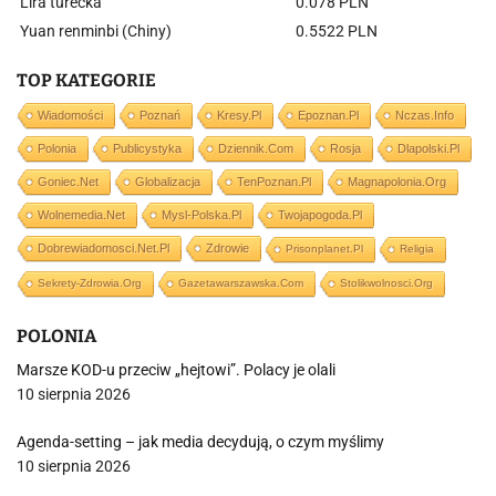
Lira turecka
0.078 PLN
Yuan renminbi (Chiny)
0.5522 PLN
TOP KATEGORIE
Wiadomości
Poznań
Kresy.pl
Epoznan.pl
Nczas.info
Polonia
Publicystyka
Dziennik.com
Rosja
Dlapolski.pl
Goniec.net
Globalizacja
TenPoznan.pl
Magnapolonia.org
Wolnemedia.net
Mysl-Polska.pl
Twojapogoda.pl
Dobrewiadomosci.net.pl
Zdrowie
Prisonplanet.pl
Religia
Sekrety-Zdrowia.org
Gazetawarszawska.com
Stolikwolnosci.org
POLONIA
Marsze KOD-u przeciw „hejtowi”. Polacy je olali
10 sierpnia 2026
Agenda-setting – jak media decydują, o czym myślimy
10 sierpnia 2026