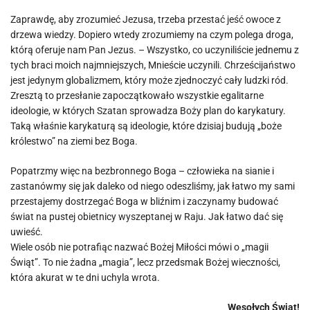
Zaprawdę, aby zrozumieć Jezusa, trzeba przestać jeść owoce z
drzewa wiedzy. Dopiero wtedy zrozumiemy na czym polega droga,
którą oferuje nam Pan Jezus. – Wszystko, co uczyniliście jednemu z
tych braci moich najmniejszych, Mnieście uczynili. Chrześcijaństwo
jest jedynym globalizmem, który może zjednoczyć cały ludzki ród.
Zresztą to przesłanie zapoczątkowało wszystkie egalitarne
ideologie, w których Szatan sprowadza Boży plan do karykatury.
Taką właśnie karykaturą są ideologie, które dzisiaj budują „boże
królestwo” na ziemi bez Boga.
Popatrzmy więc na bezbronnego Boga – człowieka na sianie i
zastanówmy się jak daleko od niego odeszliśmy, jak łatwo my sami
przestajemy dostrzegać Boga w bliźnim i zaczynamy budować
świat na pustej obietnicy wyszeptanej w Raju. Jak łatwo dać się
uwieść.
Wiele osób nie potrafiąc nazwać Bożej Miłości mówi o „magii
Świąt”. To nie żadna „magia”, lecz przedsmak Bożej wieczności,
która akurat w te dni uchyla wrota.
Wesołych Świąt!