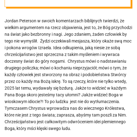
Jordan Peterson w swoich komentarzach biblijnych twierdzi, że
wielkim argumentem na rzecz objawienia, jest to, że Bóg przychodzi
na świat jako bezbronny i nagi. Jego zdaniem, żaden człowiek by
tego nie wymyślił. Żydzi oczekiwali mesjasza, który okaże swą moc
i pokona wrogów Izraela. Idea odkupienia, jaką niesie ze sobą
chrześcijaństwo jest sprzeczna z takim myśleniem i wywraca
doczesny świat do góry nogami. Chrystus mówi o nadstawianiu
drugiego policzka; mówi o kochaniu nieprzyjaciół; mówi o tym, że
każdy człowiek jest stworzony na obraz i podobieństwa Stwórcy
przez co każdy ma Bożą iskrę. To są rzeczy, które nie tylko wtedy,
2025 lat temu, wydawały się bzdurą. Jakże to widzieć w każdym
Pana Boga skoro jesteśmy tacy ułomni? Jakże widzieć Boga w
wioskowym idiocie?! To po ludzku jest nie do wytłumaczenia.
Tymczasem Chrystus wprowadza nas do wiecznego Królestwa,
które nie jest z tego świata; zaprasza, abyśmy tam poszli za Nim.
Chrześcijaństwo jest całkowitym odwróceniem idei plemiennego
Boga, który mści klęski swego ludu.