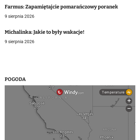
Farmus: Zapamiętajcie pomarańczowy poranek
a
9 sierpnia 2026
w
p
Michalinka: Jakie to były wakacje!
9 sierpnia 2026
i
s
u
POGODA