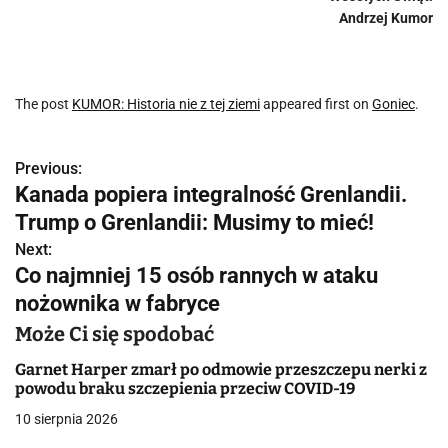
Andrzej Kumor
The post
KUMOR: Historia nie z tej ziemi
appeared first on
Goniec
.
Previous:
N
Kanada popiera integralność Grenlandii.
a
Trump o Grenlandii: Musimy to mieć!
w
Next:
Co najmniej 15 osób rannych w ataku
i
nożownika w fabryce
g
Może Ci się spodobać
a
Garnet Harper zmarł po odmowie przeszczepu nerki z
powodu braku szczepienia przeciw COVID-19
c
10 sierpnia 2026
j