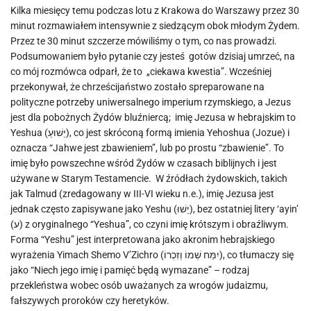
Kilka miesięcy temu podczas lotu z Krakowa do Warszawy przez 30
minut rozmawiałem intensywnie z siedzącym obok młodym Żydem.
Przez te 30 minut szczerze mówiliśmy o tym, co nas prowadzi.
Podsumowaniem było pytanie czy jesteś gotów dzisiaj umrzeć, na
co mój rozmówca odparł, że to „ciekawa kwestia”. Wcześniej
przekonywał, że chrześcijaństwo zostało spreparowane na
polityczne potrzeby uniwersalnego imperium rzymskiego, a Jezus
jest dla pobożnych Żydów bluźniercą; imię Jezusa w hebrajskim to
Yeshua (יֵשׁוּעַ), co jest skróconą formą imienia Yehoshua (Jozue) i
oznacza “Jahwe jest zbawieniem”, lub po prostu “zbawienie”. To
imię było powszechne wśród Żydów w czasach biblijnych i jest
używane w Starym Testamencie. W źródłach żydowskich, takich
jak Talmud (zredagowany w III-VI wieku n.e.), imię Jezusa jest
jednak często zapisywane jako Yeshu (יֵשׁוּ), bez ostatniej litery ‘ayin’
(ע) z oryginalnego “Yeshua”, co czyni imię krótszym i obraźliwym.
Forma “Yeshu” jest interpretowana jako akronim hebrajskiego
wyrażenia Yimach Shemo V’Zichro (יִמַּח שְׁמוֹ וְזִכְרוֹ), co tłumaczy się
jako “Niech jego imię i pamięć będą wymazane” – rodzaj
przekleństwa wobec osób uważanych za wrogów judaizmu,
fałszywych proroków czy heretyków.