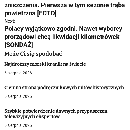
a
zniszczenia. Pierwsza w tym sezonie trąba
w
powietrzna [FOTO]
Next:
i
Polacy wyjątkowo zgodni. Nawet wyborcy
g
prorządowi chcą likwidacji kilometrówek
[SONDAŻ]
a
Może Ci się spodobać
c
Najdroższy morski kranik na świecie
j
6 sierpnia 2026
a
Ciemna strona podręcznikowych mitów historycznych
w
5 sierpnia 2026
p
i
Szybkie potwierdzenie dawnych przypuszczeń
telewizyjnych ekspertów
s
5 sierpnia 2026