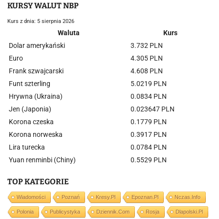
KURSY WALUT NBP
Kurs z dnia: 5 sierpnia 2026
Waluta
Kurs
Dolar amerykański
3.732 PLN
Euro
4.305 PLN
Frank szwajcarski
4.608 PLN
Funt szterling
5.0219 PLN
Hrywna (Ukraina)
0.0834 PLN
Jen (Japonia)
0.023647 PLN
Korona czeska
0.1779 PLN
Korona norweska
0.3917 PLN
Lira turecka
0.0784 PLN
Yuan renminbi (Chiny)
0.5529 PLN
TOP KATEGORIE
Wiadomości
Poznań
Kresy.pl
Epoznan.pl
Nczas.info
Polonia
Publicystyka
Dziennik.com
Rosja
Dlapolski.pl