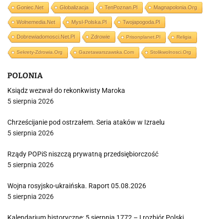
Goniec.net
Globalizacja
TenPoznan.pl
Magnapolonia.org
Wolnemedia.net
Mysl-Polska.pl
Twojapogoda.pl
Dobrewiadomosci.net.pl
Zdrowie
Prisonplanet.pl
Religia
Sekrety-Zdrowia.org
Gazetawarszawska.com
Stolikwolnosci.org
POLONIA
Ksiądz wezwał do rekonkwisty Maroka
5 sierpnia 2026
Chrześcijanie pod ostrzałem. Seria ataków w Izraelu
5 sierpnia 2026
Rządy POPiS niszczą prywatną przedsiębiorczość
5 sierpnia 2026
Wojna rosyjsko-ukraińska. Raport 05.08.2026
5 sierpnia 2026
Kalendarium historyczne: 5 sierpnia 1772 – I rozbiór Polski